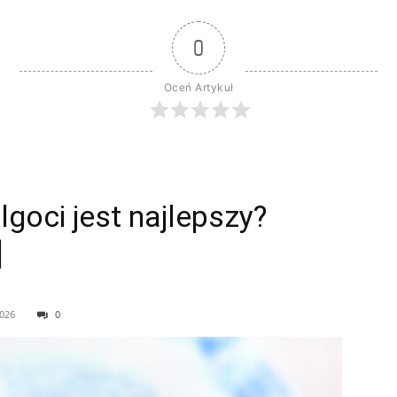
0
Oceń Artykuł
lgoci jest najlepszy?
]
2026
0