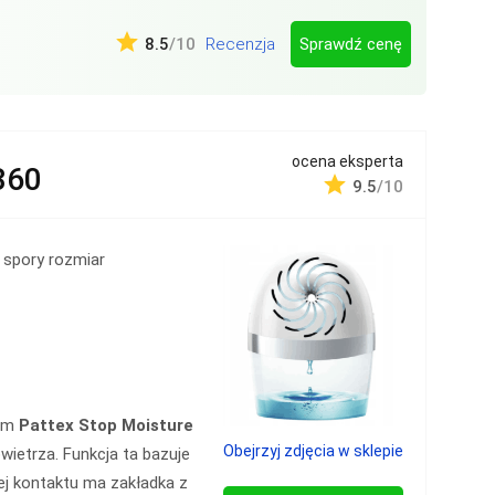
Sprawdź cenę
8.5
/10
Recenzja
ocena eksperta
360
9.5
/10
 spory rozmiar
mem
Pattex Stop Moisture
Obejrzyj zdjęcia w sklepie
owietrza. Funkcja ta bazuje
ej kontaktu ma zakładka z