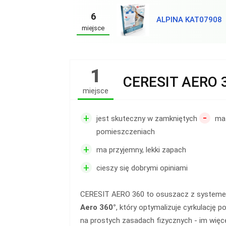
6
ALPINA KAT07908
miejsce
1
CERESIT AERO 
miejsce
-
+
jest skuteczny w zamkniętych
ma
pomieszczeniach
+
ma przyjemny, lekki zapach
+
cieszy się dobrymi opiniami
CERESIT AERO 360 to osuszacz z syste
Aero 360°
, który optymalizuje cyrkulację p
na prostych zasadach fizycznych - im więc