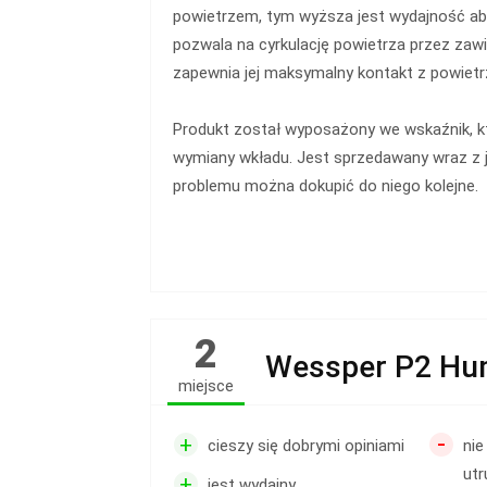
powietrzem, tym wyższa jest wydajność a
pozwala na cyrkulację powietrza przez zawie
zapewnia jej maksymalny kontakt z powiet
Produkt został wyposażony we wskaźnik, kt
wymiany wkładu. Jest sprzedawany wraz z 
problemu można dokupić do niego kolejne.
2
Wessper P2 Humi
miejsce
-
+
cieszy się dobrymi opiniami
nie
utr
+
jest wydajny