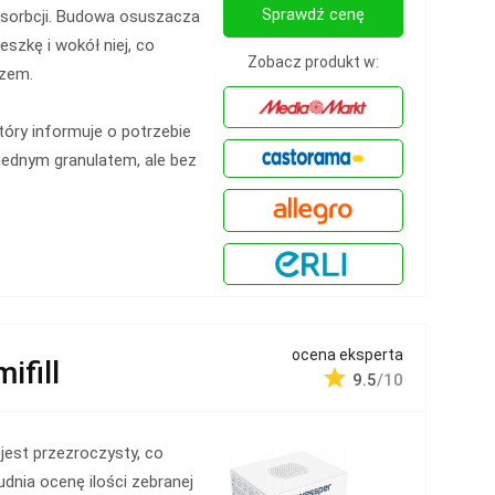
Sprawdź cenę
bsorbcji. Budowa osuszacza
szkę i wokół niej, co
Zobacz produkt w:
rzem.
óry informuje o potrzebie
jednym granulatem, ale bez
ocena eksperta
fill
9.5
/10
 jest przezroczysty, co
udnia ocenę ilości zebranej