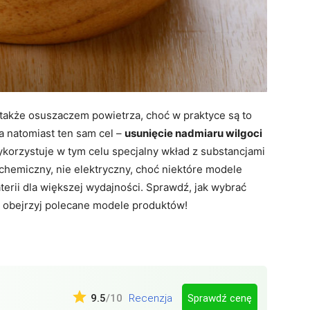
także osuszaczem powietrza, choć w praktyce są to
a natomiast ten sam cel –
usunięcie nadmiaru wilgoci
ykorzystuje w tym celu specjalny wkład z substancjami
 chemiczny, nie elektryczny, choć niektóre modele
erii dla większej wydajności. Sprawdź, jak wybrać
i obejrzyj polecane modele produktów!
Sprawdź cenę
9.5
/10
Recenzja