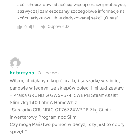
Jeśli chcesz dowiedzieć się więcej o naszej metodyce,
zazwyczaj zamieszczamy szczegółowe informacje na
końcu artykułów lub w dedykowanej sekcji „O nas”.
Odpowiedz
0
Katarzyna
1 rok temu
Witam, chciałabym kupić pralkę i suszarkę w slimie,
panowie w jednym ze sklepów polecili mi taki zestaw
– Pralka GRUNDIG GW5P57415WBPB SteamAssist
Slim 7kg 1400 obr A HomeWhiz
-Suszarka GRUNDIG GT76724WBPB 7kg Silnik
inwerterowy Program noc Slim
Czy mogą Państwo pomóc w decyzji czy jest to dobry
sprzęt ?