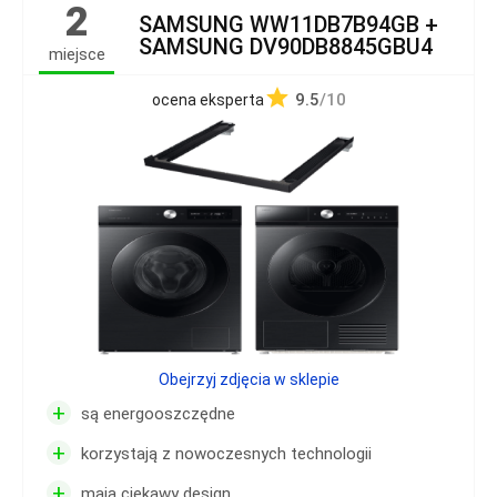
2
SAMSUNG WW11DB7B94GB +
SAMSUNG DV90DB8845GBU4
miejsce
9.5
/10
ocena eksperta
Obejrzyj zdjęcia w sklepie
+
są energooszczędne
+
korzystają z nowoczesnych technologii
+
mają ciekawy design