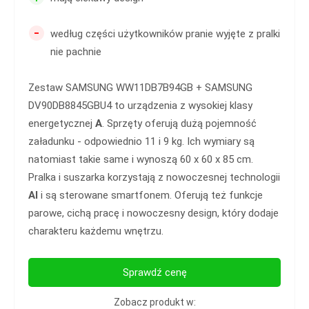
-
według części użytkowników pranie wyjęte z pralki
nie pachnie
Zestaw SAMSUNG WW11DB7B94GB + SAMSUNG
DV90DB8845GBU4 to urządzenia z wysokiej klasy
energetycznej
A
. Sprzęty oferują dużą pojemność
załadunku - odpowiednio 11 i 9 kg. Ich wymiary są
natomiast takie same i wynoszą 60 x 60 x 85 cm.
Pralka i suszarka korzystają z nowoczesnej technologii
AI
i są sterowane smartfonem. Oferują też funkcje
parowe, cichą pracę i nowoczesny design, który dodaje
charakteru każdemu wnętrzu.
Sprawdź cenę
Zobacz produkt w: