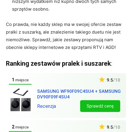
niższym wydatkiem niż kupno dwóch tych samych
sprzętów osobno.
Co prawda, nie każdy sklep ma w swojej ofercie zestaw
pralki z suszarką, ale znalezienie takiego duetu nie jest
niemożliwe. Sprawdź, jakie zestawy proponują nam
obecnie sklepy internetowe ze sprzętami RTV i AGD!
Ranking zestawów pralek i suszarek
:
1
9.5
/10
miejsce
SAMSUNG WF90F09C4SU4 + SAMSUNG
DV90F09F4SU4
Recenzja
Sprawdź cenę
2
9.5
/10
miejsce