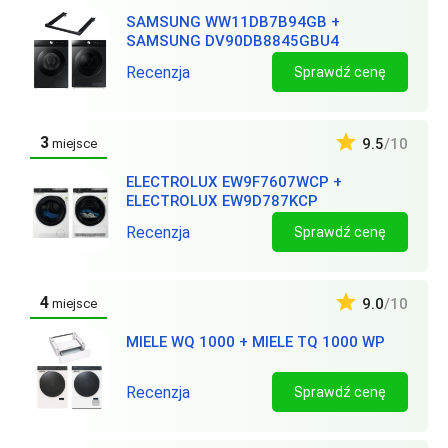
SAMSUNG WW11DB7B94GB +
SAMSUNG DV90DB8845GBU4
Recenzja
Sprawdź cenę
3
9.5
/10
miejsce
ELECTROLUX EW9F7607WCP +
ELECTROLUX EW9D787KCP
Recenzja
Sprawdź cenę
4
9.0
/10
miejsce
MIELE WQ 1000 + MIELE TQ 1000 WP
Recenzja
Sprawdź cenę