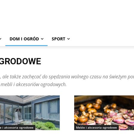
DOM I OGRÓD
SPORT
OGRODOWE
 ale także zachęcać do spędzania wolnego czasu na świeżym pow
mebli i akcesoriów ogrodowych.
e i akcesoria ogrodowe
Meble i akcesoria ogrodowe