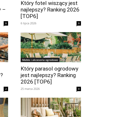
Który fotel wiszący jest
y –
najlepszy? Ranking 2026
[TOP6]
6 lipca 2026
0
0
Meble i akcesoria ogrodowe
Który parasol ogrodowy
y?
jest najlepszy? Ranking
2026 [TOP6]
25 marca 2026
2
0