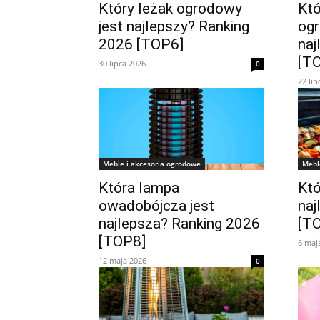
Który leżak ogrodowy
Kt
jest najlepszy? Ranking
ogr
2026 [TOP6]
naj
[T
30 lipca 2026
0
22 lip
Meble i akcesoria ogrodowe
Mebl
Która lampa
Któ
owadobójcza jest
naj
najlepsza? Ranking 2026
[T
[TOP8]
6 maj
12 maja 2026
0