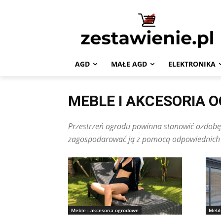
AGD
MAŁE AGD
ELEKTRONIKA
MEBLE I AKCESORIA 
Przestrzeń ogrodu powinna stanowić ozdobę,
zagospodarować ją z pomocą odpowiednich 
Meble i akcesoria ogrodowe
Mebl