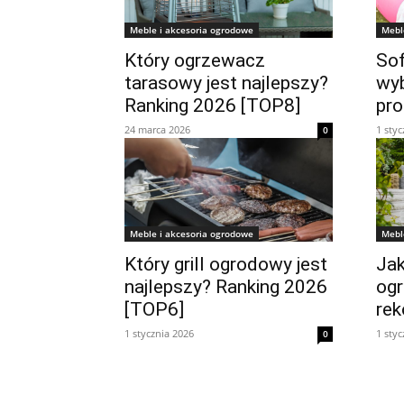
Meble i akcesoria ogrodowe
Mebl
Który ogrzewacz
Sof
tarasowy jest najlepszy?
wy
Ranking 2026 [TOP8]
pro
24 marca 2026
1 styc
0
Meble i akcesoria ogrodowe
Mebl
Który grill ogrodowy jest
Jak
najlepszy? Ranking 2026
og
[TOP6]
rek
1 stycznia 2026
1 styc
0