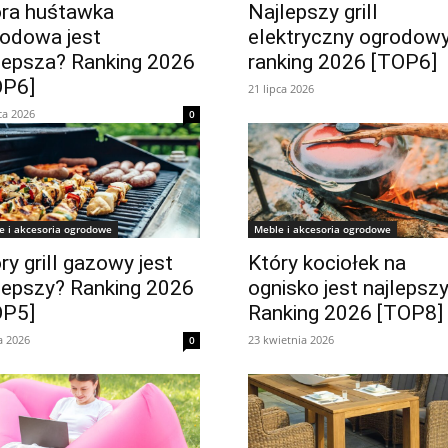
óra huśtawka
Najlepszy grill
odowa jest
elektryczny ogrodow
lepsza? Ranking 2026
ranking 2026 [TOP6]
OP6]
21 lipca 2026
ca 2026
0
e i akcesoria ogrodowe
Meble i akcesoria ogrodowe
ry grill gazowy jest
Który kociołek na
lepszy? Ranking 2026
ognisko jest najlepsz
OP5]
Ranking 2026 [TOP8]
a 2026
23 kwietnia 2026
0