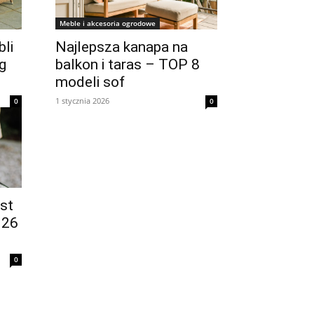
Meble i akcesoria ogrodowe
li
Najlepsza kanapa na
g
balkon i taras – TOP 8
modeli sof
1 stycznia 2026
0
0
est
026
0