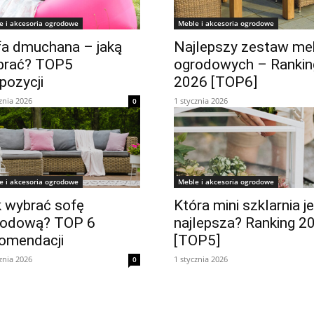
e i akcesoria ogrodowe
Meble i akcesoria ogrodowe
a dmuchana – jaką
Najlepszy zestaw meb
brać? TOP5
ogrodowych – Rankin
pozycji
2026 [TOP6]
znia 2026
1 stycznia 2026
0
e i akcesoria ogrodowe
Meble i akcesoria ogrodowe
 wybrać sofę
Która mini szklarnia j
rodową? TOP 6
najlepsza? Ranking 2
omendacji
[TOP5]
znia 2026
1 stycznia 2026
0