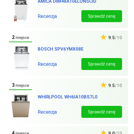
AMICA DIM48A10ELONSCID
Recenzja
Sprawdź cenę
2
9.5
/10
miejsce
BOSCH SPV6YMX08E
Recenzja
Sprawdź cenę
3
9.5
/10
miejsce
WHIRLPOOL WH6IA10BS7L0
Recenzja
Sprawdź cenę
4
9.0
/10
miejsce