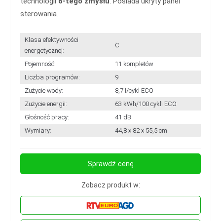
technologii
6-tego zmysłu
. Posiada ukryty panel
sterowania.
Klasa efektywności
C
energetycznej:
Pojemność:
11 kompletów
Liczba programów:
9
Zużycie wody:
8,7 l/cykl ECO
Zużycie energii:
63 kWh/100 cykli ECO
Głośność pracy:
41 dB
Wymiary:
44,8 x 82 x 55,5 cm
Sprawdź cenę
Zobacz produkt w: