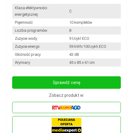
Klasa efektywności
C
energetycznej:
Pojemność:
10 kompletów
Liczba programów:
8
Zużycie wody:
9 l/cykl ECO
Zużycie energii:
59 kWh/100 cykli ECO
Głośność pracy:
43 dB
Wymiary:
45 x 85 x 61 cm
Sprawdź cenę
Zobacz produkt w: