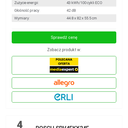
Zużycie energii:
43 kWh/100 cykli ECO
Głośność pracy:
42 dB
Wymiary:
44.8 x 82 x 55.5 cm
Sprawdź cenę
Zobacz produkt w:
4