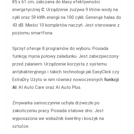
85 x 61 cm, zaliczana do klasy efektywności
energetycznej
C
. Urządzenie zużywa 9 litrów wody na
cykl oraz 59 kWh energii na 100 cykli. Generuje hałas do
43 dB. Mieści 10 kompletów naczyń. Jest sterowane z
poziomu smartfona.
Sprzęt oferuje 8 programów do wyboru. Posiada
funkcję mycia połowy załadunku. Jest zabezpieczony
przed zalaniem. Urządzenie korzysta z systemu
antybakteryjnego i takich technologii jak EasyClick czy
ExtraDry. Użyto w nim również nowoczesnych
funkcji
AI
: AI Auto Care oraz AI Auto Plus.
Zmywarka samoczynnie uchyla drzwiczki po
zakończeniu pracy. Posiada stalowe dno. Jest
wyposażona we wskaźnik świetlny i koszyk na
sztućce.