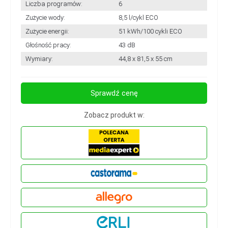
Liczba programów:
6
Zużycie wody:
8,5 l/cykl ECO
Zużycie energii:
51 kWh/100 cykli ECO
Głośność pracy:
43 dB
Wymiary:
44,8 x 81,5 x 55 cm
Sprawdź cenę
Zobacz produkt w: