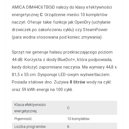
AMICA DIM44C6TBOiD należy do klasy efektywności
energetycznej
C
. Urządzenie mieści 10 kompletów
naczyń. Oferuje takie funkcje jak OpenDry (uchylanie
drzwiczek po zakończeniu cyklu) czy SteamPower
(para wodna stosowana pod koniec zmywania).
Sprzęt nie generuje hałasu przekraczającego poziom
44 dB. Korzysta z diody BlueDot+, która podpowiada,
kiedy dołożyć zapomniane naczynia. Ma wymiary 44,8 x
81,5 x 55 cm. Dysponuje LED-owym wyświetlaczem.
Posiada stalowe dno. Zużywa
8 litrów
wody na cykl
oraz 59 kWh energii na 100 cykli.
Klasa efektywności
C
energetycznej:
Pojemność:
10 kompletów
Liczba programów:
6