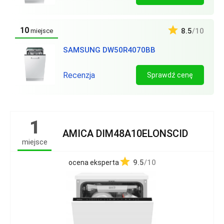
10
8.5
/10
miejsce
SAMSUNG DW50R4070BB
Recenzja
Sprawdź cenę
1
AMICA DIM48A10ELONSCID
miejsce
9.5
/10
ocena eksperta