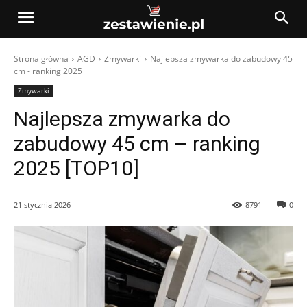
Strona główna
AGD
Zmywarki
Najlepsza zmywarka do zabudowy 45
cm - ranking 2025
Zmywarki
Najlepsza zmywarka do
zabudowy 45 cm – ranking
2025 [TOP10]
21 stycznia 2026
8791
0