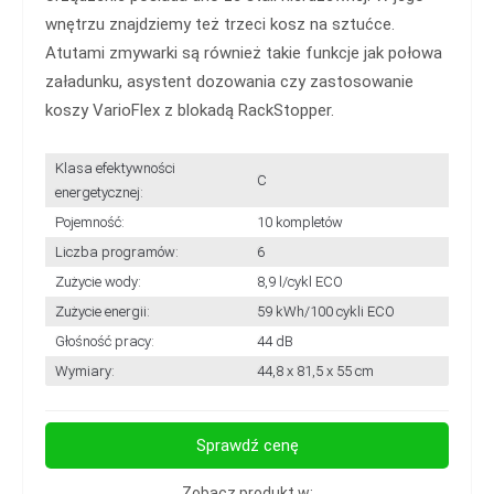
wnętrzu znajdziemy też trzeci kosz na sztućce.
Atutami zmywarki są również takie funkcje jak połowa
załadunku, asystent dozowania czy zastosowanie
koszy VarioFlex z blokadą RackStopper.
Klasa efektywności
C
energetycznej:
Pojemność:
10 kompletów
Liczba programów:
6
Zużycie wody:
8,9 l/cykl ECO
Zużycie energii:
59 kWh/100 cykli ECO
Głośność pracy:
44 dB
Wymiary:
44,8 x 81,5 x 55 cm
Sprawdź cenę
Zobacz produkt w: