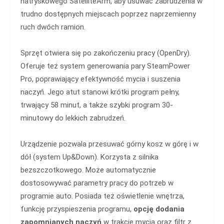
natryskowego SatelliteArm, aby usuwać zabrudzenia w
trudno dostępnych miejscach poprzez naprzemienny
ruch dwóch ramion.
Sprzęt otwiera się po zakończeniu pracy (OpenDry).
Oferuje też system generowania pary SteamPower
Pro, poprawiający efektywność mycia i suszenia
naczyń. Jego atut stanowi krótki program pełny,
trwający 58 minut, a także szybki program 30-
minutowy do lekkich zabrudzeń.
Urządzenie pozwala przesuwać górny kosz w górę i w
dół (system Up&Down). Korzysta z silnika
bezszczotkowego. Może automatycznie
dostosowywać parametry pracy do potrzeb w
programie auto. Posiada też oświetlenie wnętrza,
funkcję przyspieszenia programu,
opcję dodania
zapomnianych naczyń
w trakcie mycia oraz filtr z