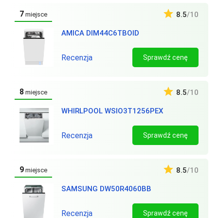
7
8.5
/10
miejsce
AMICA DIM44C6TBOID
Recenzja
Sprawdź cenę
8
8.5
/10
miejsce
WHIRLPOOL WSIO3T1256PEX
Recenzja
Sprawdź cenę
9
8.5
/10
miejsce
SAMSUNG DW50R4060BB
Recenzja
Sprawdź cenę