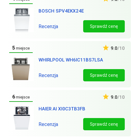
BOSCH SPV4EKX24E
Recenzja
Sprawdź cenę
5
9.0
/10
miejsce
WHIRLPOOL WH6IC11BS7LSA
Recenzja
Sprawdź cenę
6
9.0
/10
miejsce
HAIER AI XI0C3TB3FB
Recenzja
Sprawdź cenę