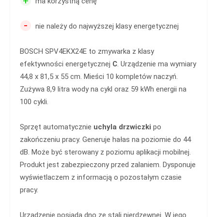
+
ma korzystną cenę
-
nie należy do najwyższej klasy energetycznej
BOSCH SPV4EKX24E to zmywarka z klasy
efektywności energetycznej
C
. Urządzenie ma wymiary
44,8 x 81,5 x 55 cm. Mieści 10 kompletów naczyń.
Zużywa 8,9 litra wody na cykl oraz 59 kWh energii na
100 cykli.
Sprzęt automatycznie
uchyla drzwiczki
po
zakończeniu pracy. Generuje hałas na poziomie do 44
dB. Może być sterowany z poziomu aplikacji mobilnej.
Produkt jest zabezpieczony przed zalaniem. Dysponuje
wyświetlaczem z informacją o pozostałym czasie
pracy.
Urządzenie posiada dno ze stali nierdzewnej. W jego