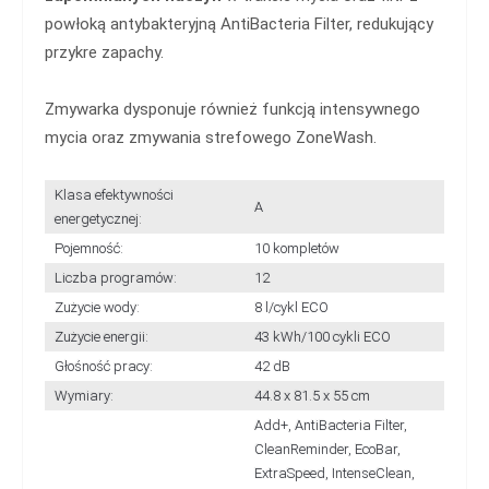
powłoką antybakteryjną AntiBacteria Filter, redukujący
przykre zapachy.
Zmywarka dysponuje również funkcją intensywnego
mycia oraz zmywania strefowego ZoneWash.
Klasa efektywności
A
energetycznej:
Pojemność:
10 kompletów
Liczba programów:
12
Zużycie wody:
8 l/cykl ECO
Zużycie energii:
43 kWh/100 cykli ECO
Głośność pracy:
42 dB
Wymiary:
44.8 x 81.5 x 55 cm
Add+, AntiBacteria Filter,
CleanReminder, EcoBar,
ExtraSpeed, IntenseClean,