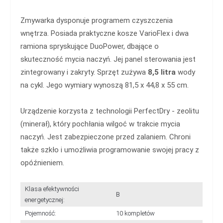
Zmywarka dysponuje programem czyszczenia
wnętrza. Posiada praktyczne kosze VarioFlex i dwa
ramiona spryskujące DuoPower, dbające o
skuteczność mycia naczyń. Jej panel sterowania jest
zintegrowany i zakryty. Sprzęt zużywa
8,5 litra
wody
na cykl. Jego wymiary wynoszą 81,5 x 44,8 x 55 cm.
Urządzenie korzysta z technologii PerfectDry - zeolitu
(minerał), który pochłania wilgoć w trakcie mycia
naczyń. Jest zabezpieczone przed zalaniem. Chroni
także szkło i umożliwia programowanie swojej pracy z
opóźnieniem.
Klasa efektywności
B
energetycznej:
Pojemność:
10 kompletów