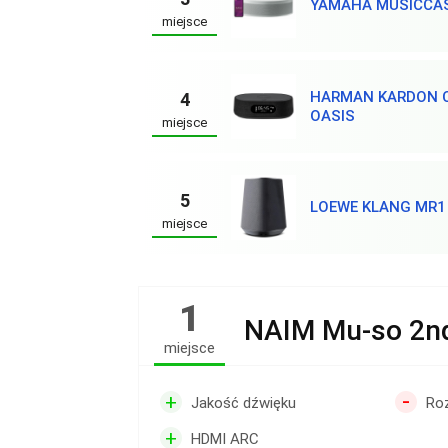
YAMAHA MUSICCA
miejsce
HARMAN KARDON C
4
OASIS
miejsce
5
LOEWE KLANG MR1
miejsce
1
NAIM Mu-so 2nd
miejsce
-
+
Jakość dźwięku
Roz
+
HDMI ARC