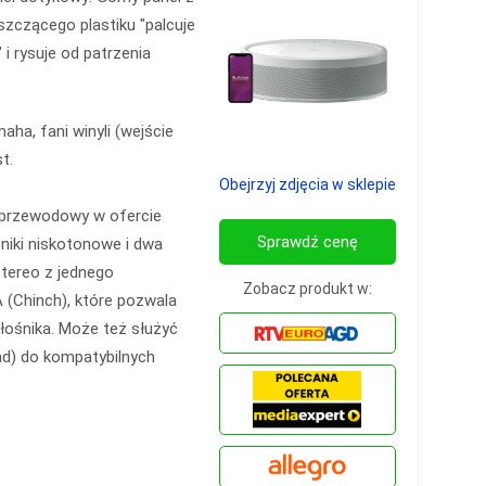
szczącego plastiku "palcuje
" i rysuje od patrzenia
a, fani winyli (wejście
t.
Obejrzyj zdjęcia w sklepie
zprzewodowy w ofercie
Sprawdź cenę
niki niskotonowe i dwa
stereo z jednego
Zobacz produkt w:
A (Chinch), które pozwala
łośnika. Może też służyć
nd) do kompatybilnych