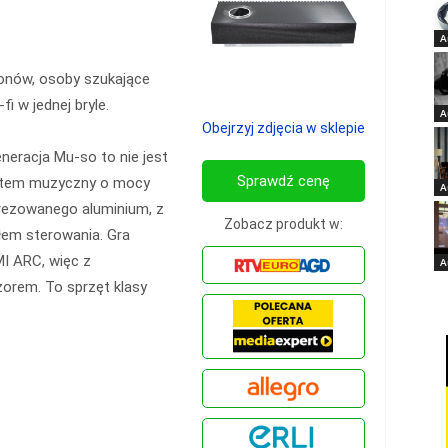
A
lonów, osoby szukające
i w jednej bryle.
A
Obejrzyj zdjęcia w sklepie
neracja Mu-so to nie jest
Sprawdź cenę
ystem muzyczny o mocy
A
frezowanego aluminium, z
Zobacz produkt w:
em sterowania. Gra
MI ARC, więc z
A
orem. To sprzęt klasy