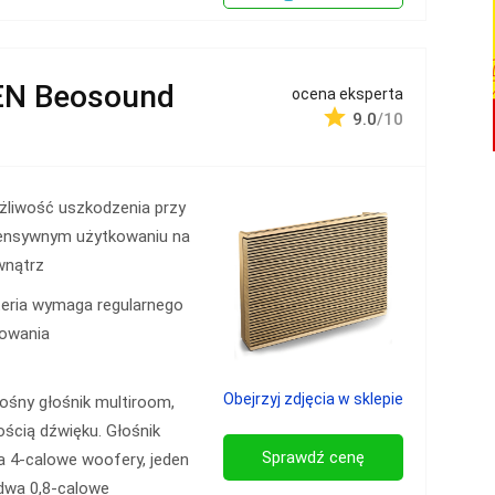
EN Beosound
ocena eksperta
9.0
/10
żliwość uszkodzenia przy
tensywnym użytkowaniu na
wnątrz
eria wymaga regularnego
dowania
Obejrzyj zdjęcia w sklepie
śny głośnik multiroom,
ścią dźwięku. Głośnik
Sprawdź cenę
a 4-calowe woofery, jeden
dwa 0,8-calowe