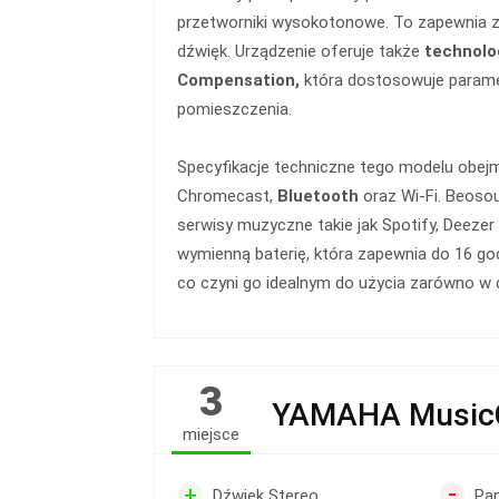
przetworniki wysokotonowe. To zapewnia 
dźwięk. Urządzenie oferuje także
technolo
Compensation,
która dostosowuje parame
pomieszczenia.
Specyfikacje techniczne tego modelu obejmu
Chromecast,
Bluetooth
oraz Wi-Fi. Beosou
serwisy muzyczne takie jak Spotify, Deezer 
wymienną baterię, która zapewnia do 16 go
co czyni go idealnym do użycia zarówno w d
3
YAMAHA MusicC
miejsce
-
+
Dźwięk Stereo
Pan