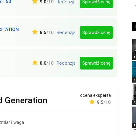
ST 50
Sprawdź cenę
9.0
/10
Recenzja
ITATION
Sprawdź cenę
8.5
/10
Recenzja
A
Sprawdź cenę
8.0
/10
Recenzja
A
ocena eksperta
 Generation
9.5
/10
A
miar i waga
A