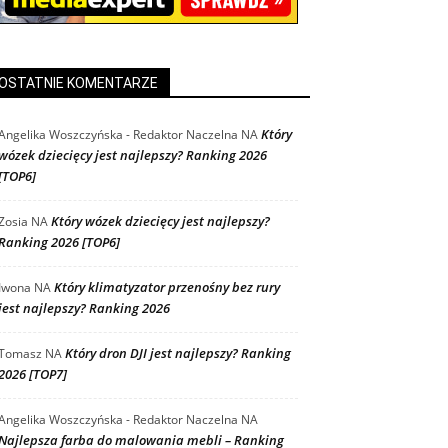
OSTATNIE KOMENTARZE
Który
Angelika Woszczyńska - Redaktor Naczelna
NA
wózek dziecięcy jest najlepszy? Ranking 2026
[TOP6]
Który wózek dziecięcy jest najlepszy?
Zosia
NA
Ranking 2026 [TOP6]
Który klimatyzator przenośny bez rury
Iwona
NA
jest najlepszy? Ranking 2026
Który dron DJI jest najlepszy? Ranking
Tomasz
NA
2026 [TOP7]
Angelika Woszczyńska - Redaktor Naczelna
NA
Najlepsza farba do malowania mebli – Ranking