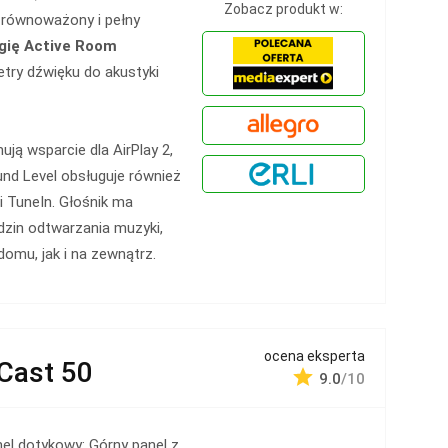
Zobacz produkt w:
zrównoważony i pełny
gię Active Room
try dźwięku do akustyki
ją wsparcie dla AirPlay 2,
nd Level obsługuje również
i TuneIn. Głośnik ma
dzin odtwarzania muzyki,
omu, jak i na zewnątrz.
ocena eksperta
ast 50
9.0
/10
el dotykowy: Górny panel z