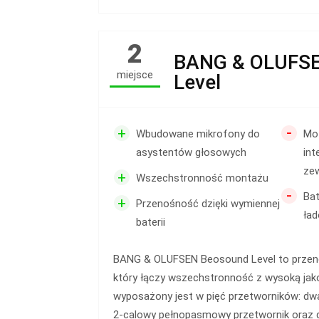
2
BANG & OLUFS
miejsce
Level
-
+
Wbudowane mikrofony do
Mo
asystentów głosowych
in
ze
+
Wszechstronność montażu
-
Bat
+
Przenośność dzięki wymiennej
ła
baterii
BANG & OLUFSEN Beosound Level to przeno
który łączy wszechstronność z wysoką jako
wyposażony jest w pięć przetworników: dw
2-calowy pełnopasmowy przetwornik oraz 