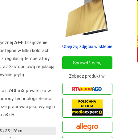
tycznej
A++
. Urządzenie
Obejrzyj zdjęcia w sklepie
ostępne w kilku kolorach
 z regulacją temperatury
Sprawdź cenę
oraz 3-stopniową regulacją
wanie płytą.
Zobacz produkt w:
o aż
740 m3
powietrza w
pomocy technologii Sensor
oże pracować jako wyciąg i
u 58 dB.
,5 x 35-128 cm