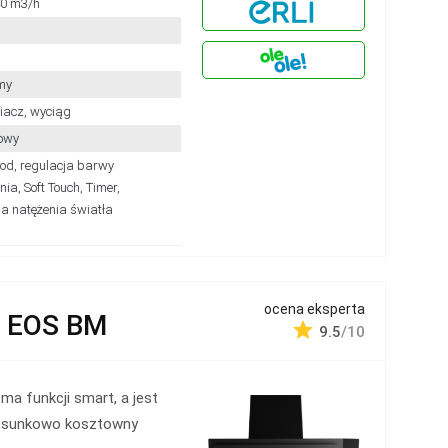
40 m3/h
my
iacz, wyciąg
owy
d, regulacja barwy
nia, Soft Touch, Timer,
ja natężenia światła
ocena eksperta
1 EOS BM
9.5
/10
 ma funkcji smart, a jest
osunkowo kosztowny