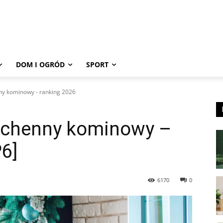
DOM I OGRÓD
SPORT
ny kominowy - ranking 2026
uchenny kominowy –
6]
6170
0