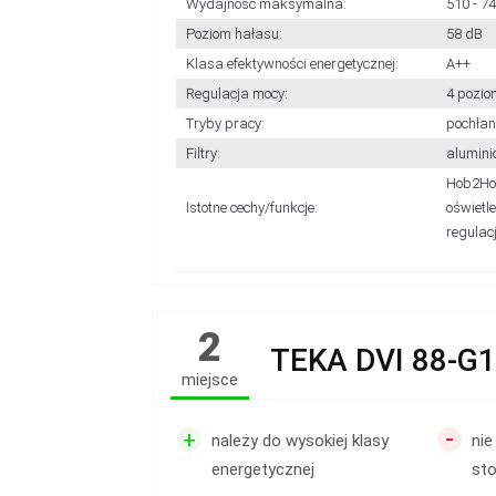
Wydajność maksymalna:
510 - 7
Poziom hałasu:
58 dB
Klasa efektywności energetycznej:
A++
Regulacja mocy:
4 pozio
Tryby pracy:
pochłan
Filtry:
alumini
Hob2Hoo
Istotne cechy/funkcje:
oświetle
regulac
2
TEKA DVI 88-G
miejsce
-
+
należy do wysokiej klasy
nie
energetycznej
st