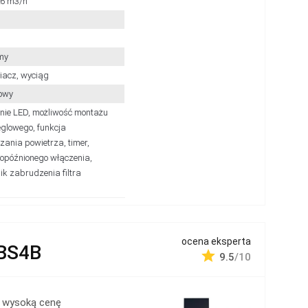
26 m3/h
my
iacz, wyciąg
owy
enie LED, możliwość montażu
węglowego, funkcja
zania powietrza, timer,
 opóźnionego włączenia,
k zabrudzenia filtra
ocena eksperta
BS4B
9.5
/10
 wysoką cenę