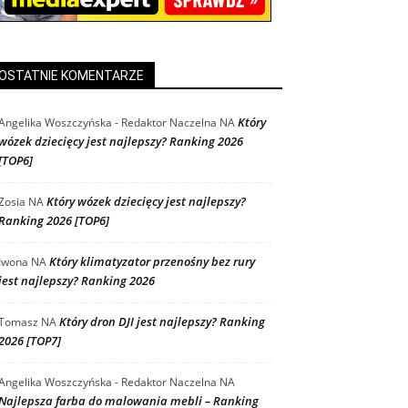
OSTATNIE KOMENTARZE
Który
Angelika Woszczyńska - Redaktor Naczelna
NA
wózek dziecięcy jest najlepszy? Ranking 2026
[TOP6]
Który wózek dziecięcy jest najlepszy?
Zosia
NA
Ranking 2026 [TOP6]
Który klimatyzator przenośny bez rury
Iwona
NA
jest najlepszy? Ranking 2026
Który dron DJI jest najlepszy? Ranking
Tomasz
NA
2026 [TOP7]
Angelika Woszczyńska - Redaktor Naczelna
NA
Najlepsza farba do malowania mebli – Ranking