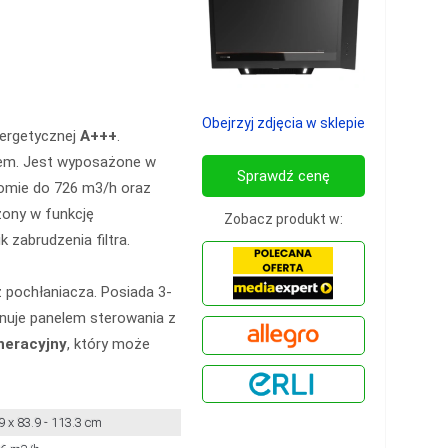
Obejrzyj zdjęcia w sklepie
nergetycznej
A+++
.
nem. Jest wyposażone w
Sprawdź cenę
iomie do 726 m3/h oraz
żony w funkcję
Zobacz produkt w:
 zabrudzenia filtra.
 pochłaniacza. Posiada 3-
onuje panelem sterowania z
eneracyjny
, który może
9 x 83.9 - 113.3 cm