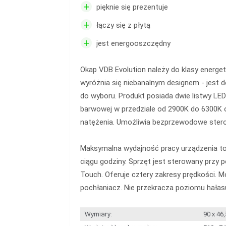
+
pięknie się prezentuje
+
łączy się z płytą
+
jest energooszczędny
Okap VDB Evolution należy do klasy energe
wyróżnia się niebanalnym designem - jest d
do wyboru. Produkt posiada dwie listwy LED
barwowej w przedziale od 2900K do 6300K 
natężenia. Umożliwia bezprzewodowe stero
Maksymalna wydajność pracy urządzenia t
ciągu godziny. Sprzęt jest sterowany przy 
Touch. Oferuje cztery zakresy prędkości. M
pochłaniacz. Nie przekracza poziomu hałas
Wymiary:
90 x 46