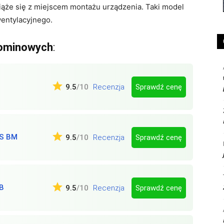
iąże się z miejscem montażu urządzenia. Taki model
wentylacyjnego.
kominowych
:
Sprawdź cenę
9.5
/10
Recenzja
OS BM
Sprawdź cenę
9.5
/10
Recenzja
B
Sprawdź cenę
9.5
/10
Recenzja