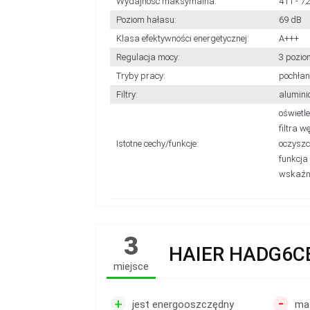
Wydajność maksymalna:
411 - 7
Poziom hałasu:
69 dB
Klasa efektywności energetycznej:
A+++
Regulacja mocy:
3 pozio
Tryby pracy:
pochłan
Filtry:
alumini
oświetl
filtra 
Istotne cechy/funkcje:
oczyszc
funkcja
wskaźni
3
HAIER HADG6C
miejsce
-
+
jest energooszczędny
ma