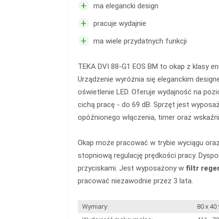
+
ma elegancki design
+
pracuje wydajnie
+
ma wiele przydatnych funkcji
TEKA DVI 88-G1 EOS BM to okap z klasy e
Urządzenie wyróżnia się eleganckim desig
oświetlenie LED. Oferuje wydajność na poz
cichą pracę - do 69 dB. Sprzęt jest wyposa
opóźnionego włączenia, timer oraz wskaźnik
Okap może pracować w trybie wyciągu oraz
stopniową regulację prędkości pracy. Dysp
przyciskami. Jest wyposażony w
filtr reg
pracować niezawodnie przez 3 lata.
Wymiary:
80 x 40.