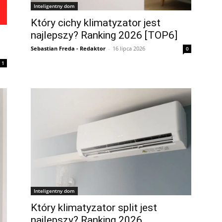
Inteligentny dom
Który cichy klimatyzator jest
najlepszy? Ranking 2026 [TOP6]
Sebastian Freda - Redaktor
-
16 lipca 2026
0
1
Inteligentny dom
Który klimatyzator split jest
najlepszy? Ranking 2026