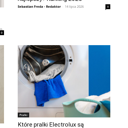
Sebastian Freda - Redaktor
-
14 lipca 2026
0
26
0
Pralki
Które pralki Electrolux są