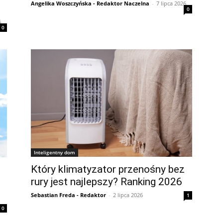
Angelika Woszczyńska - Redaktor Naczelna
-
7 lipca 2026
0
6
0
Inteligentny dom
Który klimatyzator przenośny bez
rury jest najlepszy? Ranking 2026
Sebastian Freda - Redaktor
-
2 lipca 2026
1
0