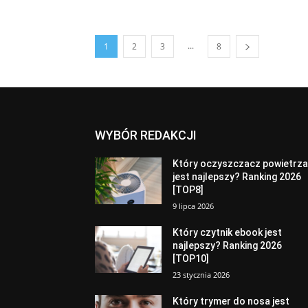
...
1
2
3
8
WYBÓR REDAKCJI
Który oczyszczacz powietrz
jest najlepszy? Ranking 2026
[TOP8]
9 lipca 2026
Który czytnik ebook jest
najlepszy? Ranking 2026
[TOP10]
23 stycznia 2026
Który trymer do nosa jest