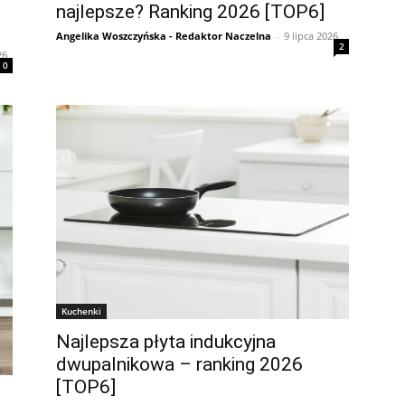
najlepsze? Ranking 2026 [TOP6]
Angelika Woszczyńska - Redaktor Naczelna
-
9 lipca 2026
2
26
0
Kuchenki
Najlepsza płyta indukcyjna
dwupalnikowa – ranking 2026
[TOP6]