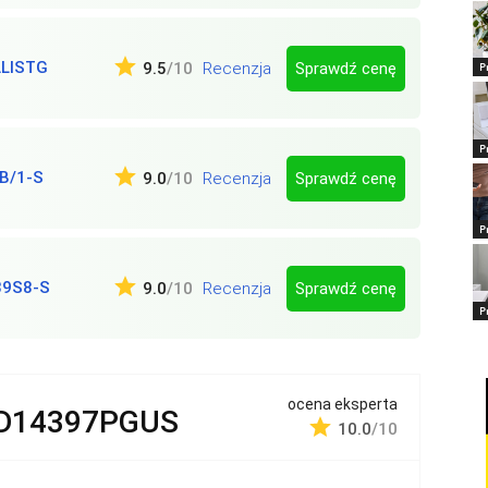
LISTG
Sprawdź cenę
9.5
/10
Recenzja
P
P
B/1-S
Sprawdź cenę
9.0
/10
Recenzja
P
39S8-S
Sprawdź cenę
9.0
/10
Recenzja
P
ocena eksperta
D14397PGUS
10.0
/10