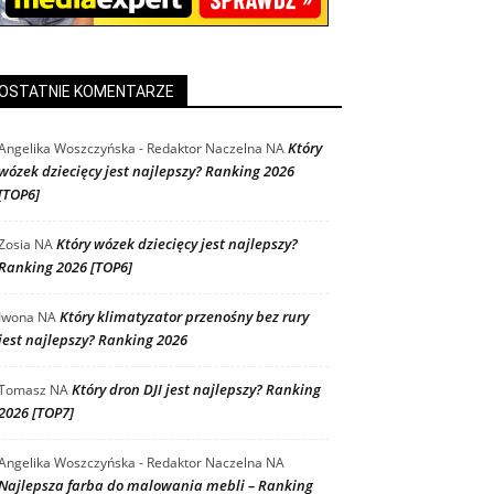
OSTATNIE KOMENTARZE
Który
Angelika Woszczyńska - Redaktor Naczelna
NA
wózek dziecięcy jest najlepszy? Ranking 2026
[TOP6]
Który wózek dziecięcy jest najlepszy?
Zosia
NA
Ranking 2026 [TOP6]
Który klimatyzator przenośny bez rury
Iwona
NA
jest najlepszy? Ranking 2026
Który dron DJI jest najlepszy? Ranking
Tomasz
NA
2026 [TOP7]
Angelika Woszczyńska - Redaktor Naczelna
NA
Najlepsza farba do malowania mebli – Ranking