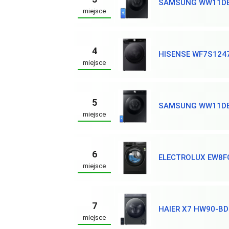
SAMSUNG WW11D
miejsce
4
HISENSE WF7S124
miejsce
5
SAMSUNG WW11D
miejsce
6
ELECTROLUX EW8F
miejsce
7
HAIER X7 HW90-B
miejsce