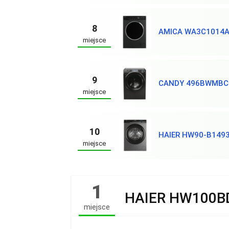
8
AMICA WA3C1014A
miejsce
9
CANDY 496BWMBC
miejsce
10
HAIER HW90-B149
miejsce
1
HAIER HW100B
miejsce