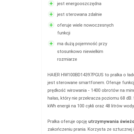
+
jest energooszczędna
+
jest sterowana zdalnie
+
oferuje wiele nowoczesnych
funkcji
+
ma dużą pojemność przy
stosunkowo niewielkim
rozmiarze
HAIER HW100BD14397PGUS to pralka o ła
jest sterowane smartfonem. Oferuje funkc
prędkość wirowania - 1400 obrotów na minu
hałas, który nie przekracza poziomu 68 dB.
kWh energii na 100 cykli oraz 48 litrów wody
Pralka oferuje opcję
utrzymywania świeżo
zakończeniu prania. Korzysta ze sztucznej 