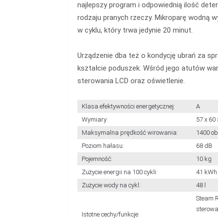
najlepszy program i odpowiednią ilość dete
rodzaju pranych rzeczy. Mikroparę wodną w
w cyklu, który trwa jedynie 20 minut.
Urządzenie dba też o kondycję ubrań za s
kształcie poduszek. Wśród jego atutów war
sterowania LCD oraz oświetlenie.
Klasa efektywności energetycznej:
A
Wymiary:
57 x 60
Maksymalna prędkość wirowania:
1400 ob
Poziom hałasu:
68 dB
Pojemność:
10 kg
Zużycie energii na 100 cykli:
41 kWh
Zużycie wody na cykl:
48 l
Steam R
sterowa
Istotne cechy/funkcje: