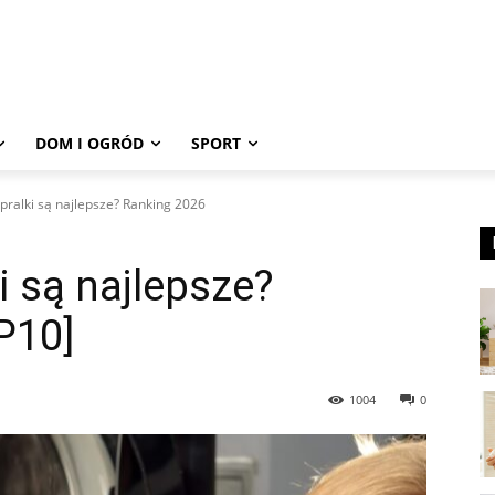
DOM I OGRÓD
SPORT
pralki są najlepsze? Ranking 2026
i są najlepsze?
P10]
1004
0