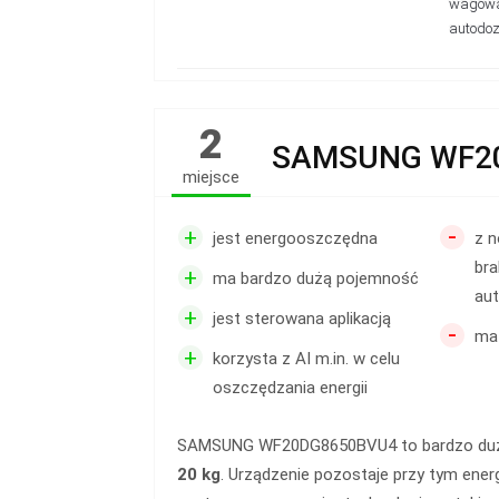
wagowa,
autodoz
2
SAMSUNG WF2
miejsce
-
+
jest energooszczędna
z 
bra
+
ma bardzo dużą pojemność
au
+
jest sterowana aplikacją
-
ma
+
korzysta z AI m.in. w celu
oszczędzania energii
SAMSUNG WF20DG8650BVU4 to bardzo duża
20 kg
. Urządzenie pozostaje przy tym ener