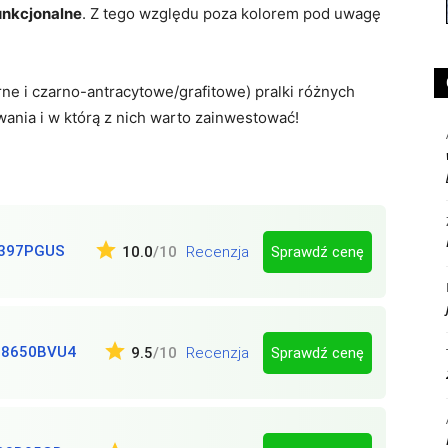
unkcjonalne
. Z tego względu poza kolorem pod uwagę
ne i czarno-antracytowe/grafitowe) pralki różnych
ania i w którą z nich warto zainwestować!
4397PGUS
Sprawdź cenę
10.0
/10
Recenzja
8650BVU4
Sprawdź cenę
9.5
/10
Recenzja