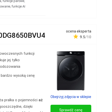
 funkcje parowe,
owanie, funkcje AI
ocena eksperta
0DG8650BVU4
9.5
/10
nowoczesnych funkcji
kuje jej tylko
todozowania
 bardzo wysoką cenę
Obejrzyj zdjęcia w sklepie
 pralka o pojemności
aż
gooszczędne, dzięki
Sprawdź cenę