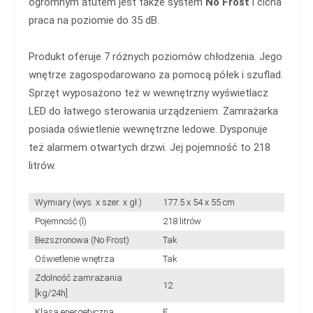
ogromnym atutem jest także system
No Frost
i cicha
praca na poziomie do 35 dB.
Produkt oferuje 7 różnych poziomów chłodzenia. Jego
wnętrze zagospodarowano za pomocą półek i szuflad.
Sprzęt wyposażono też w wewnętrzny wyświetlacz
LED do łatwego sterowania urządzeniem. Zamrażarka
posiada oświetlenie wewnętrzne ledowe. Dysponuje
też alarmem otwartych drzwi. Jej pojemność to 218
litrów.
Wymiary (wys. x szer. x gł.)
177.5 x 54 x 55 cm
Pojemność (l)
218 litrów
Bezszronowa (No Frost)
Tak
Oświetlenie wnętrza
Tak
Zdolność zamrażania
12
[kg/24h]
Klasa energetyczna
E