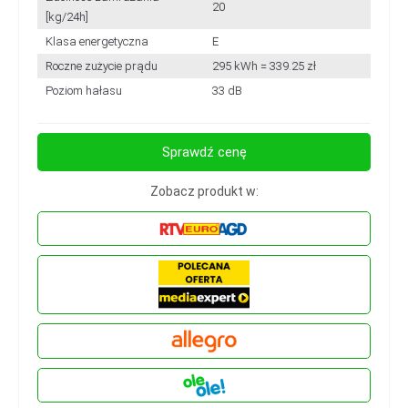
20
[kg/24h]
Klasa energetyczna
E
Roczne zużycie prądu
295 kWh = 339.25 zł
Poziom hałasu
33 dB
Sprawdź cenę
Zobacz produkt w: