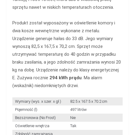
sprzętu nawet w niskich temperaturach otoczenia.
Produkt został wyposażony w oświetlenie komory i
dwa kosze wewnętrzne wykonane z metalu.
Urządzenie generuje hałas do 33 dB. Jego wymiary
wynoszą 82,5 x 167,5 x 70,2 cm. Sprzęt może
utrzymywać temperaturę do 40 godzin w przypadku
braku zasilania, a jego zdolność zamrażania wynosi 20
kg na dobę. Urządzenie należy do klasy energetycznej
E. Zużywa rocznie
294 kWh prądu
. Ma alarm
(wskaźnik) niedomkniętych drzwi.
Wymiary (wys. x szer. x gł.)
82.5 x 167.5 x 70.2 cm
Pojemność (l)
497 litrów
Bezszronowa (No Frost)
Nie
Oświetlenie wnętrza
Tak
Zdolność zamrażania