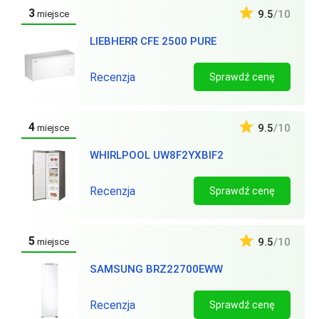
3
9.5
/10
miejsce
LIEBHERR CFE 2500 PURE
Recenzja
Sprawdź cenę
4
9.5
/10
miejsce
WHIRLPOOL UW8F2YXBIF2
Recenzja
Sprawdź cenę
5
9.5
/10
miejsce
SAMSUNG BRZ22700EWW
Recenzja
Sprawdź cenę