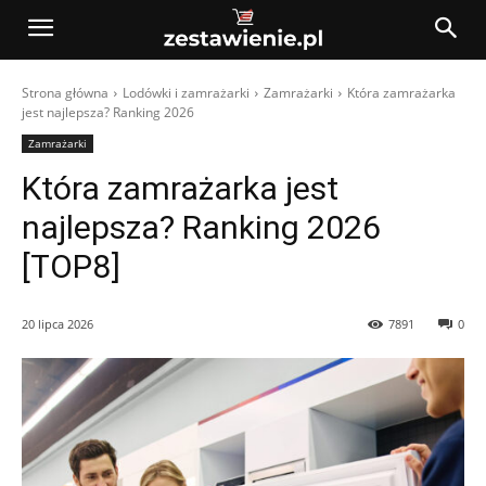
Strona główna
Lodówki i zamrażarki
Zamrażarki
Która zamrażarka
jest najlepsza? Ranking 2026
Zamrażarki
Która zamrażarka jest
najlepsza? Ranking 2026
[TOP8]
20 lipca 2026
7891
0