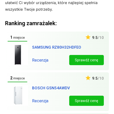
ułatwić Ci wybór urządzenia, które najlepiej spełnia
wszystkie Twoje potrzeby.
Ranking zamrażalek:
1
9.5
/10
miejsce
SAMSUNG RZ80H32HDFEO
Recenzja
Sprawdź cenę
2
9.5
/10
miejsce
BOSCH GSN54AWDV
Recenzja
Sprawdź cenę