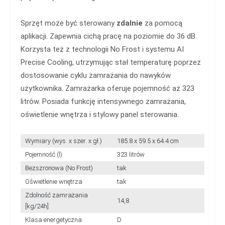
Sprzęt może być sterowany
zdalnie
za pomocą
aplikacji. Zapewnia cichą pracę na poziomie do 36 dB.
Korzysta też z technologii No Frost i systemu AI
Precise Cooling, utrzymując stał temperaturę poprzez
dostosowanie cyklu zamrażania do nawyków
użytkownika. Zamrażarka oferuje pojemność aż 323
litrów. Posiada funkcję intensywnego zamrażania,
oświetlenie wnętrza i stylowy panel sterowania.
Wymiary (wys. x szer. x gł.)
185.8 x 59.5 x 64.4 cm
Pojemność (l)
323 litrów
Bezszronowa (No Frost)
tak
Oświetlenie wnętrza
tak
Zdolność zamrażania
14,8
[kg/24h]
Klasa energetyczna
D