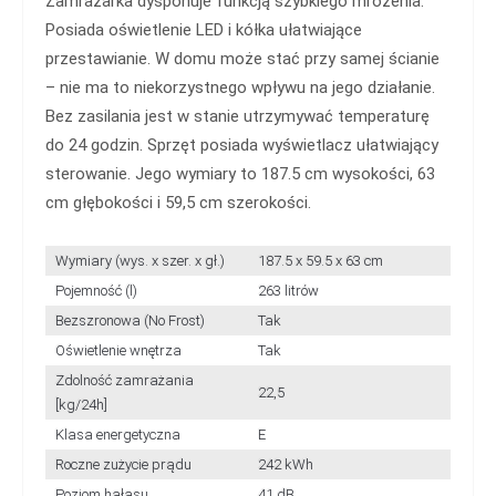
Zamrażarka dysponuje funkcją szybkiego mrożenia.
Posiada oświetlenie LED i kółka ułatwiające
przestawianie. W domu może stać przy samej ścianie
– nie ma to niekorzystnego wpływu na jego działanie.
Bez zasilania jest w stanie utrzymywać temperaturę
do 24 godzin. Sprzęt posiada wyświetlacz ułatwiający
sterowanie. Jego wymiary to 187.5 cm wysokości, 63
cm głębokości i 59,5 cm szerokości.
Wymiary (wys. x szer. x gł.)
187.5 x 59.5 x 63 cm
Pojemność (l)
263 litrów
Bezszronowa (No Frost)
Tak
Oświetlenie wnętrza
Tak
Zdolność zamrażania
22,5
[kg/24h]
Klasa energetyczna
E
Roczne zużycie prądu
242 kWh
Poziom hałasu
41 dB