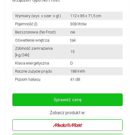
Wymiary (wys. x szer. x gł.)
112 x 85 x 71,5 cm
Pojemność (l)
308 litrów
Bezszronowa (No Frost)
nie
Oświetlenie wnętrza
tak
Zdolność zamrażania
15
[kg/24h]
Klasa energetyczna
D
Roczne zużycie prądu
188 kWh
Poziom hałasu
41 dB
Sprawdź cenę
Zobacz produkt w: