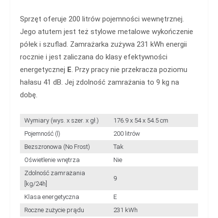
Sprzęt oferuje 200 litrów pojemności wewnętrznej.
Jego atutem jest też stylowe metalowe wykończenie
półek i szuflad. Zamrażarka zużywa 231 kWh energii
rocznie i jest zaliczana do klasy efektywności
energetycznej
E
. Przy pracy nie przekracza poziomu
hałasu 41 dB. Jej zdolność zamrażania to 9 kg na
dobę.
Wymiary (wys. x szer. x gł.)
176.9 x 54 x 54.5 cm
Pojemność (l)
200 litrów
Bezszronowa (No Frost)
Tak
Oświetlenie wnętrza
Nie
Zdolność zamrażania
9
[kg/24h]
Klasa energetyczna
E
Roczne zużycie prądu
231 kWh