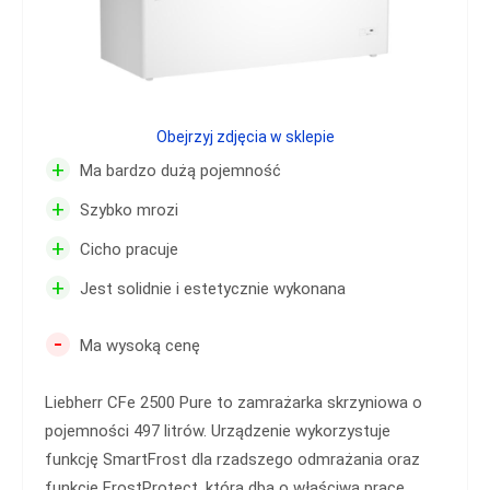
Obejrzyj zdjęcia w sklepie
+
Ma bardzo dużą pojemność
+
Szybko mrozi
+
Cicho pracuje
+
Jest solidnie i estetycznie wykonana
-
Ma wysoką cenę
Liebherr CFe 2500 Pure to zamrażarka skrzyniowa o
pojemności 497 litrów. Urządzenie wykorzystuje
funkcję SmartFrost dla rzadszego odmrażania oraz
funkcję FrostProtect, która dba o właściwą pracę