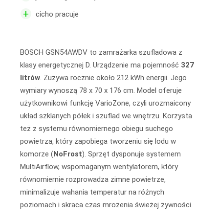
+
cicho pracuje
BOSCH GSN54AWDV to zamrażarka szufladowa z
klasy energetycznej D. Urządzenie ma pojemność
327
litrów
. Zużywa rocznie około 212 kWh energii. Jego
wymiary wynoszą 78 x 70 x 176 cm. Model oferuje
użytkownikowi funkcję VarioZone, czyli urozmaicony
układ szklanych półek i szuflad we wnętrzu. Korzysta
też z systemu równomiernego obiegu suchego
powietrza, który zapobiega tworzeniu się lodu w
komorze (
NoFrost
). Sprzęt dysponuje systemem
MultiAirflow, wspomaganym wentylatorem, który
równomiernie rozprowadza zimne powietrze,
minimalizuje wahania temperatur na różnych
poziomach i skraca czas mrożenia świeżej żywności.