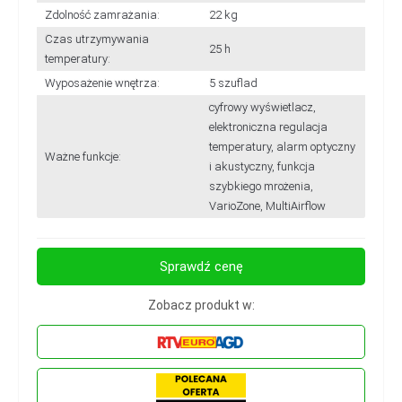
Zdolność zamrażania:
22 kg
Czas utrzymywania
25 h
temperatury:
Wyposażenie wnętrza:
5 szuflad
cyfrowy wyświetlacz,
elektroniczna regulacja
temperatury, alarm optyczny
Ważne funkcje:
i akustyczny, funkcja
szybkiego mrożenia,
VarioZone, MultiAirflow
Sprawdź cenę
Zobacz produkt w: