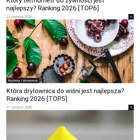
Który termometr do żywności jest
najlepszy? Ranking 2026 [TOP6]
22 czerwca 2026
0
Kuchnia i akcesoria
Która drylownica do wiśni jest najlepsza?
Ranking 2026 [TOP5]
21 czerwca 2026
0