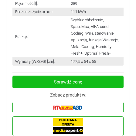
Pojemność [l]:
289
Roczne zużycie prądu:
111 kWh
Szybkie chłodzenie,
SpaceMax, All-Around
Cooling, WiFi, sterowanie
Funkcje:
aplikacją, funkcja Wakacje,
Metal Cooling, Humidity
Fresh+, Optimal Fresh+
Wymiary (WxSxG) [cm]:
177,5 x 54 x 55
Sprawdź cenę
Zobacz produkt w: