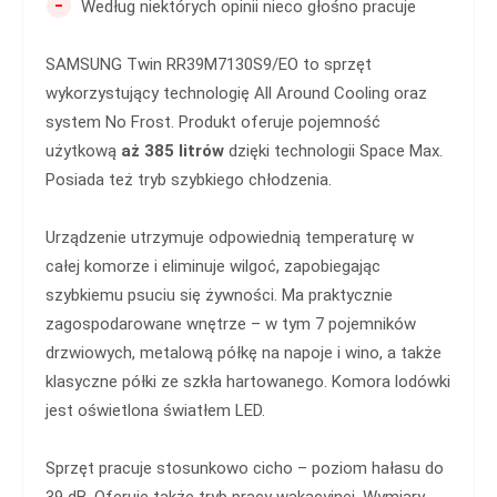
-
Według niektórych opinii nieco głośno pracuje
SAMSUNG Twin RR39M7130S9/EO to sprzęt
wykorzystujący technologię All Around Cooling oraz
system No Frost. Produkt oferuje pojemność
użytkową
aż 385 litrów
dzięki technologii Space Max.
Posiada też tryb szybkiego chłodzenia.
Urządzenie utrzymuje odpowiednią temperaturę w
całej komorze i eliminuje wilgoć, zapobiegając
szybkiemu psuciu się żywności. Ma praktycznie
zagospodarowane wnętrze – w tym 7 pojemników
drzwiowych, metalową półkę na napoje i wino, a także
klasyczne półki ze szkła hartowanego. Komora lodówki
jest oświetlona światłem LED.
Sprzęt pracuje stosunkowo cicho – poziom hałasu do
39 dB. Oferuje także tryb pracy wakacyjnej. Wymiary