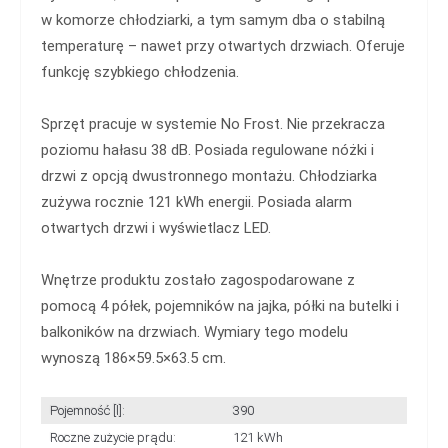
w komorze chłodziarki, a tym samym dba o stabilną
temperaturę – nawet przy otwartych drzwiach. Oferuje
funkcję szybkiego chłodzenia.
Sprzęt pracuje w systemie No Frost. Nie przekracza
poziomu hałasu 38 dB. Posiada regulowane nóżki i
drzwi z opcją dwustronnego montażu. Chłodziarka
zużywa rocznie 121 kWh energii. Posiada alarm
otwartych drzwi i wyświetlacz LED.
Wnętrze produktu zostało zagospodarowane z
pomocą 4 półek, pojemników na jajka, półki na butelki i
balkoników na drzwiach. Wymiary tego modelu
wynoszą 186×59.5×63.5 cm.
Pojemność [l]:
390
Roczne zużycie prądu:
121 kWh