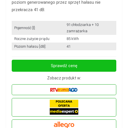
poziom generowanego przez sprzęt hałasu nie
przekracza 41 dB.
91 chłodziarka + 10
Pojemność [l]:
zamrażarka
Roczne zużycie prądu:
85 kWh
Poziom hałasu [dB]:
41
Sprawdź cenę
Zobacz produkt w: