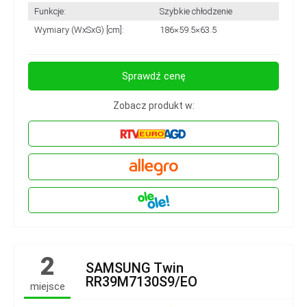
Funkcje:
Szybkie chłodzenie
Wymiary (WxSxG) [cm]:
186×59.5×63.5
Sprawdź cenę
Zobacz produkt w:
2
SAMSUNG Twin
RR39M7130S9/EO
miejsce