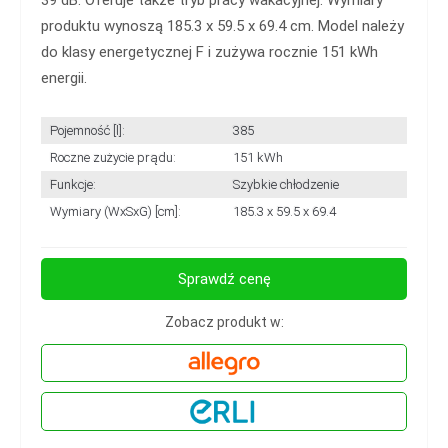
produktu wynoszą 185.3 x 59.5 x 69.4 cm. Model należy
do klasy energetycznej F i zużywa rocznie 151 kWh
energii.
Pojemność [l]:
385
Roczne zużycie prądu:
151 kWh
Funkcje:
Szybkie chłodzenie
Wymiary (WxSxG) [cm]:
185.3 x 59.5 x 69.4
Sprawdź cenę
Zobacz produkt w: