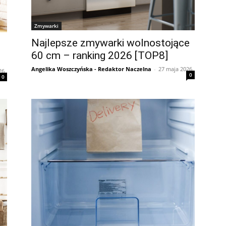
Zmywarki
Najlepsze zmywarki wolnostojące
60 cm – ranking 2026 [TOP8]
Angelika Woszczyńska - Redaktor Naczelna
-
27 maja 2026
26
0
0