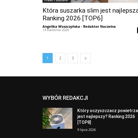
Która suszarka slim jest najlepsz
Ranking 2026 [TOP6]
Angelika Woszczyńska - Redaktor Naczelna
-
14 kwietnia 2026
1
2
3
WYBÓR REDAKCJI
Który oczyszczacz powietrz
jest najlepszy? Ranking 2026
[TOP8]
9 lipca 2026