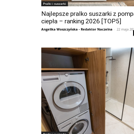
Pralki i suszarki
Najlepsze pralko suszarki z pomp
ciepła – ranking 2026 [TOP5]
Angelika Woszczyńska - Redaktor Naczelna
-
22 maja 20
Pralki i suszarki