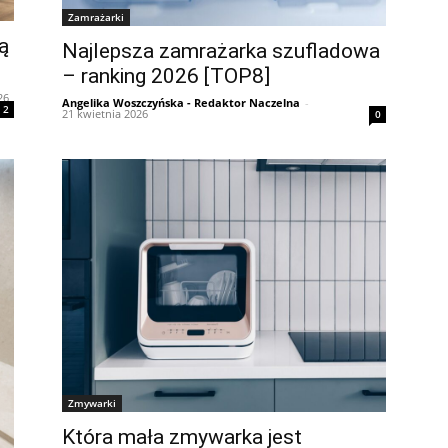
Zamrażarki
ą
Najlepsza zamrażarka szufladowa
– ranking 2026 [TOP8]
26
Angelika Woszczyńska - Redaktor Naczelna
-
2
21 kwietnia 2026
0
Zmywarki
Która mała zmywarka jest