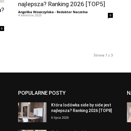
najlepsza? Ranking 2026 [TOP5]
a?
Angelika Woszczyńska - Redaktor Naczelna
-
4 kwietnia 2026
0
0
Strona 1 z 3
POPULARNE POSTY
N
a
Która lodówka side by side jest
najlepsza? Ranking 2026 [TOP8]
6 lipca 2026