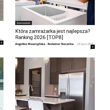
Zamrażarki
Która zamrażarka jest najlepsza?
Ranking 2026 [TOP8]
26
0
Angelika Woszczyńska - Redaktor Naczelna
-
20 lipca 2026
0