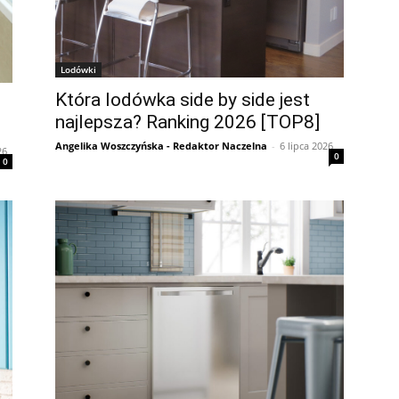
Lodówki
Która lodówka side by side jest
najlepsza? Ranking 2026 [TOP8]
Angelika Woszczyńska - Redaktor Naczelna
-
6 lipca 2026
26
0
0