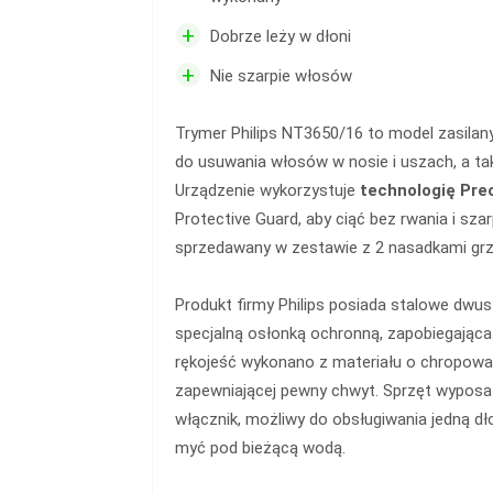
+
Dobrze leży w dłoni
+
Nie szarpie włosów
Trymer Philips NT3650/16 to model zasilany
do usuwania włosów w nosie i uszach, a ta
Urządzenie wykorzystuje
technologię Pre
Protective Guard, aby ciąć bez rwania i szar
sprzedawany w zestawie z 2 nasadkami grz
Produkt firmy Philips posiada stalowe dwus
specjalną osłonką ochronną, zapobiegając
rękojeść wykonano z materiału o chropowat
zapewniającej pewny chwyt. Sprzęt wypos
włącznik, możliwy do obsługiwania jedną d
myć pod bieżącą wodą.