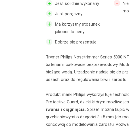
-
+
Jest solidnie wykonany
Nie
mo
+
Jest poręczny
+
Ma korzystny stosunek
jakości do ceny
+
Dobrze się prezentuje
Trymer Philips Nosetrimmer Series 5000 NT
bateriami, całkowicie bezprzewodowy. Mo
bieżącą wodą. Urządzenie nadaje się do pr
uszach oraz do regulowania brwi i zarostu.
Produkt marki Philips wykorzystuje technol
Protective Guard, dzięki którym możliwe j
rwania i ciągnięcia.
Sprzęt można kupić w
grzebieniowymi o długości 3 i 5 mm (do mo
końcówką do modelowania zarostu. Pozwal