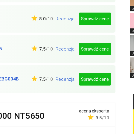
U
Sprawdź cenę
8.0
/10
Recenzja
U
5
Sprawdź cenę
7.5
/10
Recenzja
U
U
 EBG004B
Sprawdź cenę
7.5
/10
Recenzja
ocena eksperta
5000 NT5650
9.5
/10