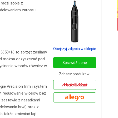
 radzi sobie z
delowaniem zarostu
Obejrzyj zdjęcia w sklepie
5650/16 to sprzęt zasilany
del można oczyszczać pod
Sprawdź cenę
zycinania włosów również w
Zobacz produkt w:
ogię PrecisionTrim i system
est regulowanie włosów
bez
 zestawie z nasadkami
delowania brwi) oraz z
a także zmieniać kąt