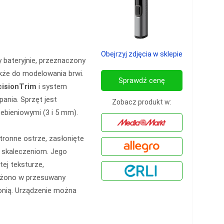
Obejrzyj zdjęcia w sklepie
 bateryjnie, przeznaczony
kże do modelowania brwi.
Sprawdź cenę
cisionTrim
i system
pania. Sprzęt jest
Zobacz produkt w:
ebieniowymi (3 i 5 mm).
tronne ostrze, zasłonięte
a skaleczeniom. Jego
ej teksturze,
ażono w przesuwany
łonią. Urządzenie można