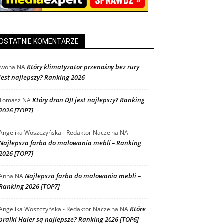
OSTATNIE KOMENTARZE
Który klimatyzator przenośny bez rury
Iwona
NA
jest najlepszy? Ranking 2026
Który dron DJI jest najlepszy? Ranking
Tomasz
NA
2026 [TOP7]
Angelika Woszczyńska - Redaktor Naczelna
NA
Najlepsza farba do malowania mebli – Ranking
2026 [TOP7]
Najlepsza farba do malowania mebli –
Anna
NA
Ranking 2026 [TOP7]
Które
Angelika Woszczyńska - Redaktor Naczelna
NA
pralki Haier są najlepsze? Ranking 2026 [TOP6]