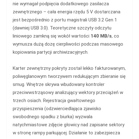
nie wymagał podpięcia dodatkowego zasilacza
zewnętrznego – cała energia rzędu 5 V dostarczana
jest bezpośrednio z portu magistrali USB 3.2 Gen 1
(dawniej USB 3.0). Teoretyczne szczyty odczytu
liniowego zamkną się wokół wartości
140 MB/s
, co
wymusza dużą dozę cierpliwości podczas masowego
kopiowania partycji archiwizacyjnych.
Karter zewnętrzny pokryty został lekko fakturowanym,
poliwęglanowym tworzywem redukującym zbieranie się
smug. Wnętrze skrywa wbudowany kontroler
przeciwwstrząsowy analizujący wektory przeciążeń w
trzech osiach. Rejestracja gwałtownego
przyspieszenia (odzwierciedlająca zjawisko
swobodnego spadku z biurka) wyzwala
natychmiastowe zdjęcie głowicy nad zapisane sektory
w stronę rampy parkującej. Działanie to zabezpiecza