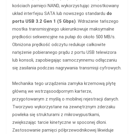
kościach pamięci NAND, wykorzystując zmostkowany
układ interfejsu SATA lub nowszego standardu
do
portu USB 3.2 Gen 1 (5 Gbps)
. Wdrażanie tańszego
mostka transmisyjnego ukierunkowuje maksymalne
prędkości sekwencyjne na pułap do około 500 MB/s.
Obniżona prędkość odczytu redukuje całkowite
natężenie pobieranego prądu z portu USB telewizora
lub konsoli, zapobiegając samoczynnemu odłączaniu
się zasilania podczas nagrywania transmisji cyfrowych.
Mechanika tego urządzenia zamyka krzemową płytę
główną we wstrząsoodpornym karterze,
przygotowanym z myślą o mobilnej rejestracji danych.
Tworzywo wykorzystane na zewnętrznym zderzaku
powleka się strukturami z mikrowypustkami,
zwiększając tarcie kinetyczne w spoconej dłoni.
Zastosowanie pamięci półprzewodnikowej likwiduje