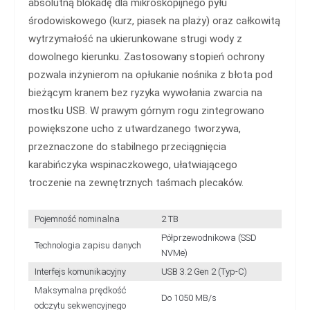
absolutną blokadę dla mikroskopijnego pyłu
środowiskowego (kurz, piasek na plaży) oraz całkowitą
wytrzymałość na ukierunkowane strugi wody z
dowolnego kierunku. Zastosowany stopień ochrony
pozwala inżynierom na opłukanie nośnika z błota pod
bieżącym kranem bez ryzyka wywołania zwarcia na
mostku USB. W prawym górnym rogu zintegrowano
powiększone ucho z utwardzanego tworzywa,
przeznaczone do stabilnego przeciągnięcia
karabińczyka wspinaczkowego, ułatwiającego
troczenie na zewnętrznych taśmach plecaków.
Pojemność nominalna
2 TB
Półprzewodnikowa (SSD
Technologia zapisu danych
NVMe)
Interfejs komunikacyjny
USB 3.2 Gen 2 (Typ-C)
Maksymalna prędkość
Do 1050 MB/s
odczytu sekwencyjnego