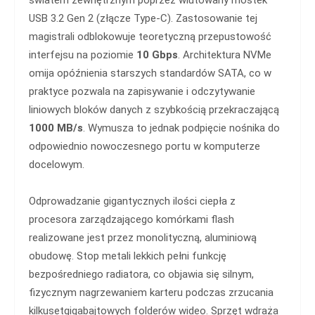
światem zewnętrznym poprzez wlutowany mostek
USB 3.2 Gen 2 (złącze Type-C). Zastosowanie tej
magistrali odblokowuje teoretyczną przepustowość
interfejsu na poziomie
10 Gbps
. Architektura NVMe
omija opóźnienia starszych standardów SATA, co w
praktyce pozwala na zapisywanie i odczytywanie
liniowych bloków danych z szybkością przekraczającą
1000 MB/s
. Wymusza to jednak podpięcie nośnika do
odpowiednio nowoczesnego portu w komputerze
docelowym.
Odprowadzanie gigantycznych ilości ciepła z
procesora zarządzającego komórkami flash
realizowane jest przez monolityczną, aluminiową
obudowę. Stop metali lekkich pełni funkcję
bezpośredniego radiatora, co objawia się silnym,
fizycznym nagrzewaniem karteru podczas zrzucania
kilkusetgigabajtowych folderów wideo. Sprzęt wdraża