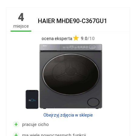
4
HAIER MHDE90-C367GU1
miejsce
9.0
/10
ocena eksperta
Obejrzyj zdjęcia w sklepie
+
pracuje cicho
+
ma wiele nowoczesnych funkcji