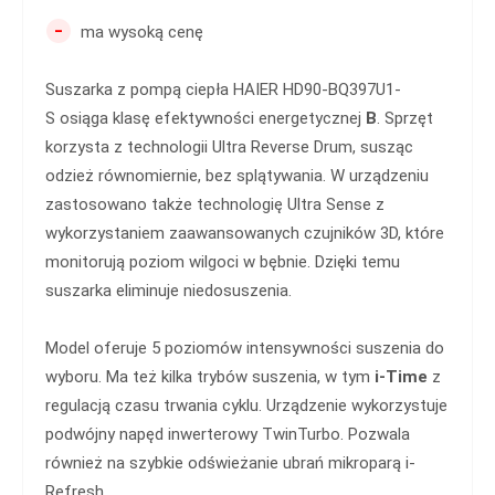
-
ma wysoką cenę
Suszarka z pompą ciepła HAIER HD90-BQ397U1-
S osiąga klasę efektywności energetycznej
B
. Sprzęt
korzysta z technologii Ultra Reverse Drum, susząc
odzież równomiernie, bez splątywania. W urządzeniu
zastosowano także technologię Ultra Sense z
wykorzystaniem zaawansowanych czujników 3D, które
monitorują poziom wilgoci w bębnie. Dzięki temu
suszarka eliminuje niedosuszenia.
Model oferuje 5 poziomów intensywności suszenia do
wyboru. Ma też kilka trybów suszenia, w tym
i-Time
z
regulacją czasu trwania cyklu. Urządzenie wykorzystuje
podwójny napęd inwerterowy TwinTurbo. Pozwala
również na szybkie odświeżanie ubrań mikroparą i-
Refresh.