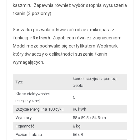
kaszmiru. Zapewnia również wybór stopnia wysuszenia
tkanin (3 poziomy).
Suszarka pozwala odświeżać odzież mikroparą z
funkcją
i-Refresh
. Zapobiega również zagnieceniom.
Model może pochwalić się certyfikatem Woolmark,
który świadczy o delikatności suszenia tkanin
wymagających.
kondensacyjna z pompą
Typ:
ciepła
Klasa efektywności
C
energetycznej:
Zużycie energii na 100 cykli:
96 kWh
Wymiary:
58 x 59.5 x 84.5 cm
Pojemność:
8 kg
Poziom hałasu:
66 dB