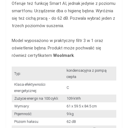
Oferuje też funkcję Smart AI, jednak jedynie z poziomu
smartfonu. Urządzenie dba o higienę bębna. Wyróżnia
się też cichą pracą - do 62 dB. Pozwala wybrać jeden z
trzech poziomów suszenia.
Model wyposażono w praktyczny filtr 3 w 1 oraz
oświetlenie bębna. Produkt może pochwalić się
również certyfikatem
Woolmark
.
kondensacyjna z pompą
Typ:
ciepła
Klasa efektywności
C
energetycznej:
Zużycie energii na 100 cykli:
109 kWh
Wymiary:
61 x 59.5 x 84.5 cm
Pojemność:
9 kg
Poziom hałasu:
62 dB