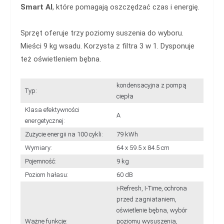
Smart AI
, które pomagają oszczędzać czas i energię.
Sprzęt oferuje trzy poziomy suszenia do wyboru.
Mieści 9 kg wsadu. Korzysta z filtra 3 w 1. Dysponuje
też oświetleniem bębna.
kondensacyjna z pompą
Typ:
ciepła
Klasa efektywności
A
energetycznej:
Zużycie energii na 100 cykli:
79 kWh
Wymiary:
64 x 59.5 x 84.5 cm
Pojemność:
9 kg
Poziom hałasu:
60 dB
i-Refresh, I-Time, ochrona
przed zagniataniem,
oświetlenie bębna, wybór
Ważne funkcje:
poziomu wysuszenia,