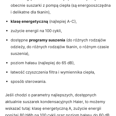
obecnie suszarki z pompą ciepła (są energooszczędna
i delikatne dla tkanin),
klasę energetyczną
(najlepiej A-C),
zużycie energii na 100 cykli,
dostępne
programy suszenia
(do różnych rodzajów
odzieży, do różnych rodzajów tkanin, o różnym czasie
suszenia),
poziom hałasu (najlepiej do 65 dB),
łatwość czyszczenia filtra i wymiennika ciepła,
sposób sterowania.
Jeśli chodzi o parametry najlepszych, dostępnych
aktualnie suszarek kondensacyjnych Haier, to możemy
wskazać tutaj: klasę energetyczną A, zużycie energii
poniżej 80 hWh na 100 cykli oraz poziom hałasu do 60 dB.