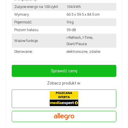
Zużycie energii na 100 cykli:
104 kWh
Wymiary:
60.5 x 59.5 x 84.5 cm
Pojemność:
9 kg
Poziom hałasu:
59 dB
i-Refresh, I-Time,
Ważne funkcje:
Start/Pauza
Sterowanie:
elektroniczne, zdalne
Sprawdź cenę
Zobacz produkt w: