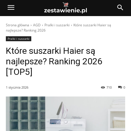
Strona główna
AGD
Pralki i suszarki
Które suszarki Haier są
najlepsze? Ranking 2026
Pralki i suszarki
Które suszarki Haier są
najlepsze? Ranking 2026
[TOP5]
1 stycznia 2026
710
0