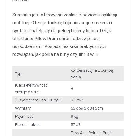
Suszarka jest sterowana zdalnie z poziomu aplikacji
mobilnej. Oferuje funkcję higienicznego suszenia i
system Dual Spray dla pełnej higieny bębna. Dzięki
strukturze Pillow Drum chroni odzież przed
uszkodzeniami. Posiada też kilka praktycznych
rozwiązań, jak półka na buty czy filtr 3 w 1.
kondensacyjna z pompą
Typ:
ciepła
Klasa efektywności
B
energetycznej:
Zużycie energii na 100 cykli:
92 kWh
Wymiary:
66 x 59.5 x 84.5 cm
Pojemność:
9 kg
Poziom hałasu:
57 dB
Flexy Air, i-Refresh Pro, I-