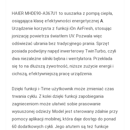
HAIER MHDE90-A367U1 to suszarka z pompą ciepła,
osiągająca klasę efektywności energetycznej
A
.
Urządzenie korzysta z funkcji iOn AirFresh, stosując
jonizację powietrza światłem UV. Pozwala więc
odświeżać ubrania bez tradycyjnego prania. Sprzęt
posiada podwójny napęd inwerterowy TwinTurbo, czyli
dwa niezależne silniki bębna i wentylatora. Przekłada
się to na dłuższą żywotność, niższe zużycie energii i
cichszą, efektywniejszą pracę urządzenia.
Dzięki funkcji i-Time użytkownik może zmieniać czas
trwania cyklu. Z kolei dzięki funkcji zapobiegania
zagnieceniom może ułatwić sobie prasowanie
wysuszonej odzieży. Model jest sterowany zdalnie przy
pomocy aplikacji mobilnej, która daje dostęp do ponad
60 dodatkowych cykli. Jego atutem są też funkcje