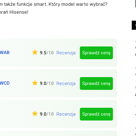
ym także funkcje smart. Który model warto wybrać?
rań Hisense!
BWAB
Sprawdź cenę
9.5
/10
Recenzja
BWCD
Sprawdź cenę
9.0
/10
Recenzja
Sprawdź cenę
9.0
/10
Recenzja