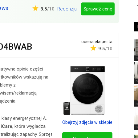
BW3
Sprawdź cenę
8.5
/10
Recenzja
ocena eksperta
104BWAB
9.5
/10
P
atywne opinie części
ytkowników wskazują na
P
oblemy z
rwisem/reklamacją
ądzenia
P
klasy energetycznej A.
Obejrzyj zdjęcia w sklepie
ę
iCare
, która wygładza
P
tralizując zapachy. Sprzęt