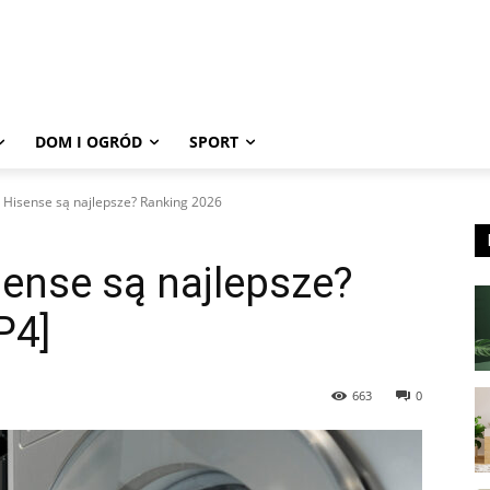
DOM I OGRÓD
SPORT
i Hisense są najlepsze? Ranking 2026
sense są najlepsze?
P4]
663
0