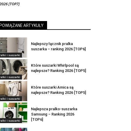
2026 [TOP7]
POWIĄZANE ARTYKUŁY
Najlepszy łącznik pralka
suszarka – ranking 2026 [TOP6]
ralki i suszarki
Które suszarki Whirlpool są
najlepsze? Ranking 2026 [TOP5]
ralki i suszarki
Które suszarki Amica są
najlepsze? Ranking 2026 [TOP5]
ralki i suszarki
Najlepsza pralko-suszarka
Samsung – Ranking 2026
[TOP6]
ralki i suszarki