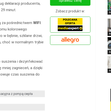
Sprawdź cenę
ug deklaracji producenta,
 29 minut.
Zobacz produkt w:
P
lną za pośrednictwem
WIFI
.
iomu kolorowego
P
o w bębnie, szklane drzwi,
a, choć w normalnym trybie
P
 suszenia i dezynfekować
 mniej zagnieceń, a dzięki
P
owuje czas suszenia do
acyjna z pompą ciepła