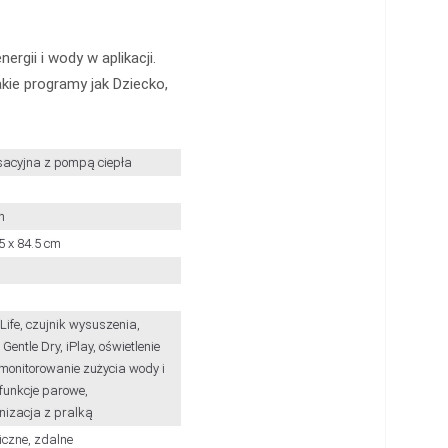
rgii i wody w aplikacji.
kie programy jak Dziecko,
acyjna z pompą ciepła
h
5 x 84.5 cm
Life, czujnik wysuszenia,
 Gentle Dry, iPlay, oświetlenie
monitorowanie zużycia wody i
 funkcje parowe,
nizacja z pralką
iczne, zdalne