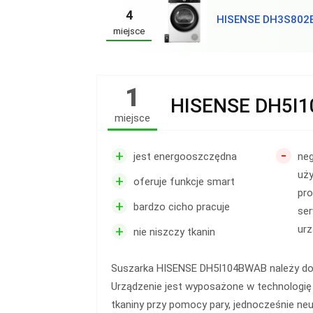
4
HISENSE DH3S802
miejsce
1
HISENSE DH5I
miejsce
-
+
jest energooszczędna
neg
uż
+
oferuje funkcje smart
pr
+
bardzo cicho pracuje
se
+
urz
nie niszczy tkanin
Suszarka HISENSE DH5I104BWAB należy do 
Urządzenie jest wyposażone w technologi
tkaniny przy pomocy pary, jednocześnie neu