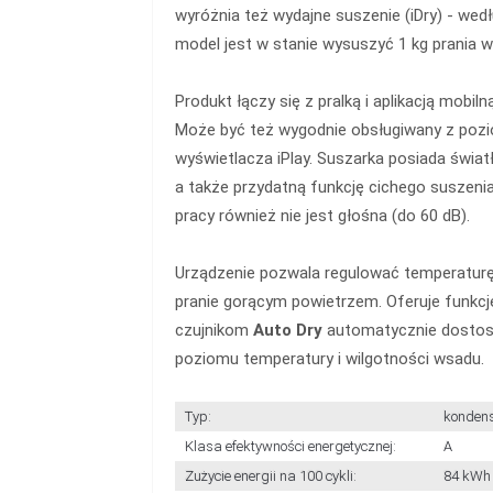
wyróżnia też wydajne suszenie (iDry) - wedł
model jest w stanie wysuszyć 1 kg prania w
Produkt łączy się z pralką i aplikacją mobi
Może być też wygodnie obsługiwany z poz
wyświetlacza iPlay. Suszarka posiada światł
a także przydatną funkcję cichego suszeni
pracy również nie jest głośna (do 60 dB).
Urządzenie pozwala regulować temperaturę
pranie gorącym powietrzem. Oferuje funkcję
czujnikom
Auto Dry
automatycznie dostos
poziomu temperatury i wilgotności wsadu.
Typ:
kondens
Klasa efektywności energetycznej:
A
Zużycie energii na 100 cykli:
84 kWh