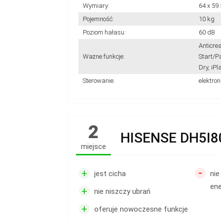
Wymiary:
64 x 59.
Pojemność:
10 kg
Poziom hałasu:
60 dB
Anticre
Ważne funkcje:
Start/P
Dry, iPl
Sterowanie:
elektron
2
HISENSE DH5I
miejsce
-
+
jest cicha
nie
ene
+
nie niszczy ubrań
+
oferuje nowoczesne funkcje