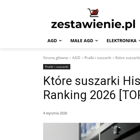
AGD
MAŁE AGD
ELEKTRONIKA
Strona główna
AGD
Pralki i suszarki
Które suszark
Pralki i suszarki
Które suszarki Hi
Ranking 2026 [TO
4 stycznia 2026