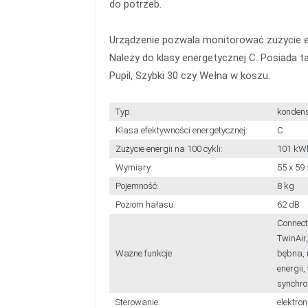
do potrzeb.
Urządzenie pozwala monitorować zużycie ene
Należy do klasy energetycznej C. Posiada ta
Pupil, Szybki 30 czy Wełna w koszu.
Typ:
kondens
Klasa efektywności energetycznej:
C
Zużycie energii na 100 cykli:
101 kW
Wymiary:
55 x 59.
Pojemność:
8 kg
Poziom hałasu:
62 dB
Connect
TwinAir,
Ważne funkcje:
bębna, 
energii,
synchro
Sterowanie:
elektron