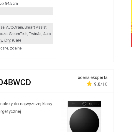
5 x 84.5 cm
ase, AutoDrain, Smart Assist,
auza, SteamTech, TwinAir, Auto
ay, iDry, iCare
iczne, zdalne
ocena eksperta
804BWCD
9.0
/10
 należy do najwyższej klasy
rgetycznej