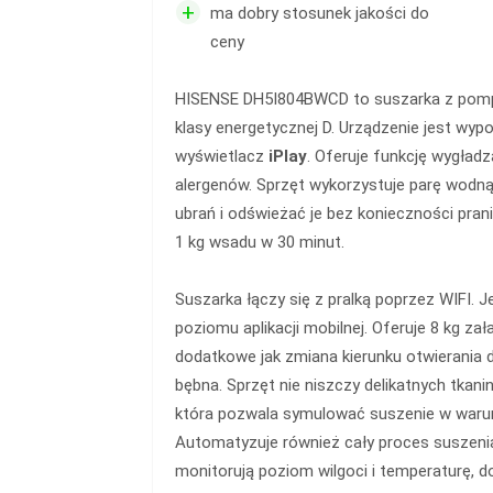
+
ma dobry stosunek jakości do
ceny
HISENSE DH5I804BWCD to suszarka z pompą
klasy energetycznej D. Urządzenie jest wyp
wyświetlacz
iPlay
. Oferuje funkcję wygładz
alergenów. Sprzęt wykorzystuje parę wodną
ubrań i odświeżać je bez konieczności pran
1 kg wsadu w 30 minut.
Suszarka łączy się z pralką poprzez WIFI. 
poziomu aplikacji mobilnej. Oferuje 8 kg zał
dodatkowe jak zmiana kierunku otwierania 
bębna. Sprzęt nie niszczy delikatnych tkanin
która pozwala symulować suszenie w warun
Automatyzuje również cały proces suszenia
monitorują poziom wilgoci i temperaturę, 