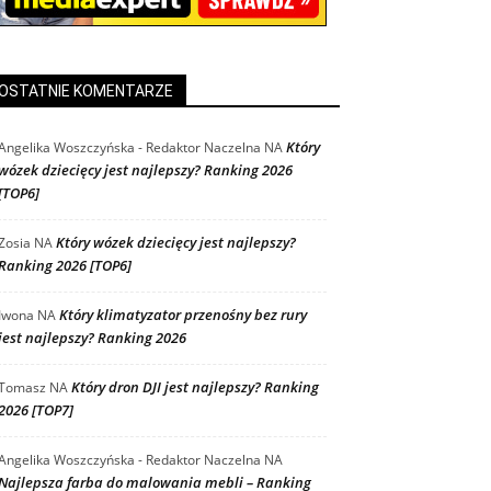
OSTATNIE KOMENTARZE
Który
Angelika Woszczyńska - Redaktor Naczelna
NA
wózek dziecięcy jest najlepszy? Ranking 2026
[TOP6]
Który wózek dziecięcy jest najlepszy?
Zosia
NA
Ranking 2026 [TOP6]
Który klimatyzator przenośny bez rury
Iwona
NA
jest najlepszy? Ranking 2026
Który dron DJI jest najlepszy? Ranking
Tomasz
NA
2026 [TOP7]
Angelika Woszczyńska - Redaktor Naczelna
NA
Najlepsza farba do malowania mebli – Ranking