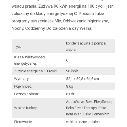
wsadu prania. Zużywa 96 kWh energii na 100 cykli i jest
zaliczany do klasy energetycznej
C
. Posiada takie
programy suszenia jak Mix, Odświeżanie higieniczne,
Nocny, Codzienny, Do założenia czy Wełna.
kondensacyjna z pompą
Typ:
ciepła
Klasa efektywności
C
energetycznej:
Zużycie energii na 100 cykli:
96 kWh
Wymiary:
52,1 x 59,8 x 84,6 cm
Pojemność:
8 kg
Poziom hałasu:
63 dB
AquaWave, Beko FlexySense,
Ważne funkcje:
Beko FreshTherapy, Beko
IronFinish, Beko HomeWhiz
Sterowanie:
elektroniczne, zdalne