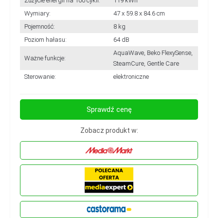
Zużycie energii na 100 cykli:
119 kWh
Wymiary:
47 x 59.8 x 84.6 cm
Pojemność:
8 kg
Poziom hałasu:
64 dB
AquaWave, Beko FlexySense,
Ważne funkcje:
SteamCure, Gentle Care
Sterowanie:
elektroniczne
Sprawdź cenę
Zobacz produkt w: