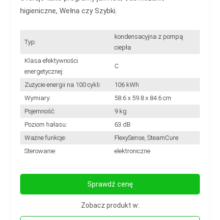
higieniczne, Wełna czy Szybki.
kondensacyjna z pompą
Typ:
ciepła
Klasa efektywności
C
energetycznej:
Zużycie energii na 100 cykli:
106 kWh
Wymiary:
58.6 x 59.8 x 84.6 cm
Pojemność:
9 kg
Poziom hałasu:
63 dB
Ważne funkcje:
FlexySense, SteamCure
Sterowanie:
elektroniczne
Sprawdź cenę
Zobacz produkt w: