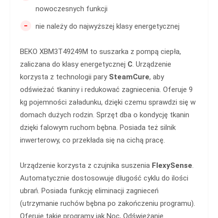
nowoczesnych funkcji
-
nie należy do najwyższej klasy energetycznej
BEKO XBM3T49249M to suszarka z pompą ciepła,
zaliczana do klasy energetycznej
C
. Urządzenie
korzysta z technologii pary
SteamCure
, aby
odświeżać tkaniny i redukować zagniecenia. Oferuje 9
kg pojemności załadunku, dzięki czemu sprawdzi się w
domach dużych rodzin. Sprzęt dba o kondycję tkanin
dzięki falowym ruchom bębna. Posiada też silnik
inwerterowy, co przekłada się na cichą pracę.
Urządzenie korzysta z czujnika suszenia
FlexySense
.
Automatycznie dostosowuje długość cyklu do ilości
ubrań. Posiada funkcję eliminacji zagnieceń
(utrzymanie ruchów bębna po zakończeniu programu).
Oferuje takie programy jak Noc, Odświeżanie