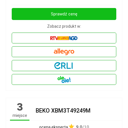
Sprawdź cenę
Zobacz produkt w:
3
BEKO XBM3T49249M
miejsce
9.0
/10
ocena eksperta