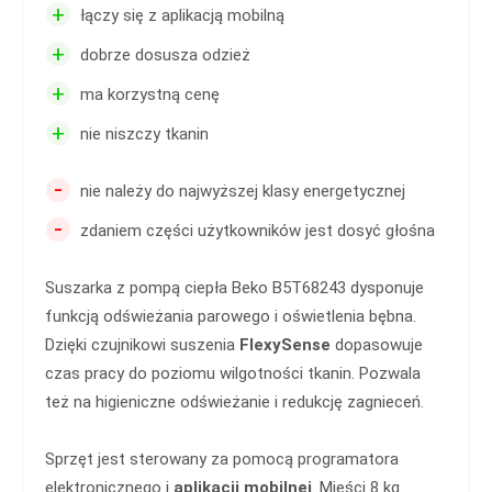
+
łączy się z aplikacją mobilną
+
dobrze dosusza odzież
+
ma korzystną cenę
+
nie niszczy tkanin
-
nie należy do najwyższej klasy energetycznej
-
zdaniem części użytkowników jest dosyć głośna
Suszarka z pompą ciepła Beko B5T68243 dysponuje
funkcją odświeżania parowego i oświetlenia bębna.
Dzięki czujnikowi suszenia
FlexySense
dopasowuje
czas pracy do poziomu wilgotności tkanin. Pozwala
też na higieniczne odświeżanie i redukcję zagnieceń.
Sprzęt jest sterowany za pomocą programatora
elektronicznego i
aplikacji mobilnej
. Mieści 8 kg