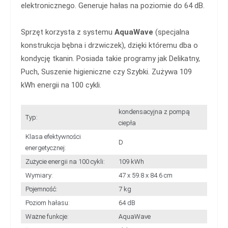
elektronicznego. Generuje hałas na poziomie do 64 dB.
Sprzęt korzysta z systemu
AquaWave
(specjalna
konstrukcja bębna i drzwiczek), dzięki któremu dba o
kondycję tkanin. Posiada takie programy jak Delikatny,
Puch, Suszenie higieniczne czy Szybki. Zużywa 109
kWh energii na 100 cykli.
kondensacyjna z pompą
Typ:
ciepła
Klasa efektywności
D
energetycznej:
Zużycie energii na 100 cykli:
109 kWh
Wymiary:
47 x 59.8 x 84.6 cm
Pojemność:
7 kg
Poziom hałasu:
64 dB
Ważne funkcje:
AquaWave