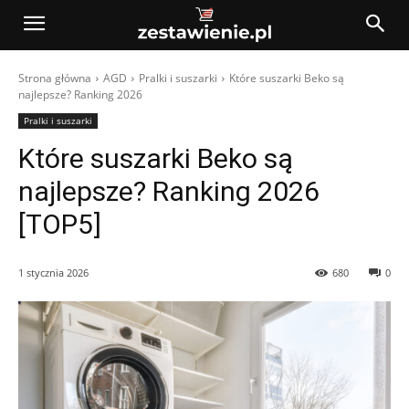
Strona główna
AGD
Pralki i suszarki
Które suszarki Beko są
najlepsze? Ranking 2026
Pralki i suszarki
Które suszarki Beko są
najlepsze? Ranking 2026
[TOP5]
1 stycznia 2026
680
0