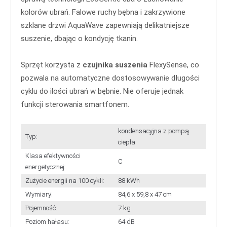
kolorów ubrań. Falowe ruchy bębna i zakrzywione
szklane drzwi AquaWave zapewniają delikatniejsze
suszenie, dbając o kondycję tkanin.
Sprzęt korzysta z
czujnika suszenia
FlexySense, co
pozwala na automatyczne dostosowywanie długości
cyklu do ilości ubrań w bębnie. Nie oferuje jednak
funkcji sterowania smartfonem.
kondensacyjna z pompą
Typ:
ciepła
Klasa efektywności
C
energetycznej:
Zużycie energii na 100 cykli:
88 kWh
Wymiary:
84,6 x 59,8 x 47 cm
Pojemność:
7 kg
Poziom hałasu:
64 dB