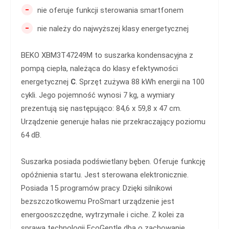
-
nie oferuje funkcji sterowania smartfonem
-
nie należy do najwyższej klasy energetycznej
BEKO XBM3T47249M to suszarka kondensacyjna z
pompą ciepła, należąca do klasy efektywności
energetycznej
C
. Sprzęt zużywa 88 kWh energii na 100
cykli. Jego pojemność wynosi 7 kg, a wymiary
prezentują się następująco: 84,6 x 59,8 x 47 cm.
Urządzenie generuje hałas nie przekraczający poziomu
64 dB.
Suszarka posiada podświetlany bęben. Oferuje funkcję
opóźnienia startu. Jest sterowana elektronicznie.
Posiada 15 programów pracy. Dzięki silnikowi
bezszczotkowemu ProSmart urządzenie jest
energooszczędne, wytrzymałe i ciche. Z kolei za
sprawą technologii EcoGentle dba o zachowanie