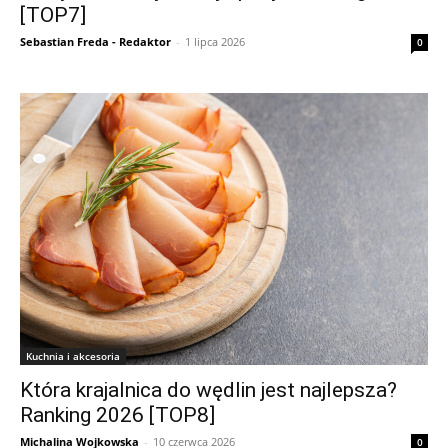
[TOP7]
Sebastian Freda - Redaktor
-
1 lipca 2026
0
Kuchnia i akcesoria
Która krajalnica do wędlin jest najlepsza?
Ranking 2026 [TOP8]
Michalina Wojkowska
-
10 czerwca 2026
0