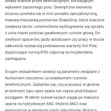
układy scalone przed destrukcyjnym, korodującym
wpływem zasolonego potu. Zewnętrzne elementy
korpusu powleka się w nich ponadto specjalistyczną,
matową mieszanką polimerów ShakeGrip, która znacznie
zwiększa tarcie i uniemożliwia wyślizgiwanie się sprzętu
z ucha nawet podczas gwałtownych ruchów głową. Do
zwykłych spacerów, jazdy autobusem czy pracy w biurze
całkowicie wystarczą podstawowe warianty linii Elite,
dysponujące normą IP55 odporną na incydentalne
zachlapania.
Drugim wskaźnikiem selekcji są parametry związane z
tłumieniem otoczenia i prowadzeniem rozmów
telefonicznych. Zastanów się, czy pracujesz w głośnej
przestrzeni typu open space lub często podróżujesz
pociągami. W takich scenariuszach sięgaj po maszyny
oparte na hybrydowym ANC (Hybrid ANC) oraz
wyposażone w minimum sześć mikrofonów. Różnica