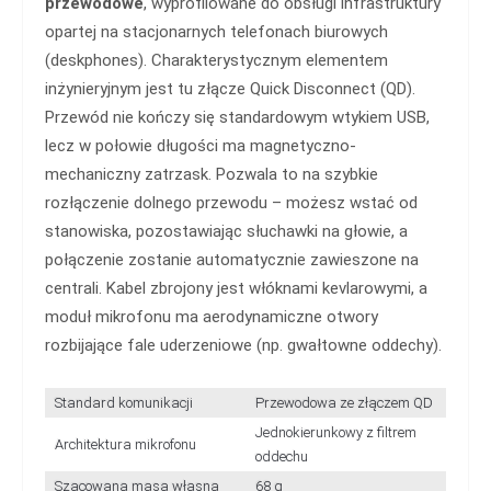
przewodowe
, wyprofilowane do obsługi infrastruktury
opartej na stacjonarnych telefonach biurowych
(deskphones). Charakterystycznym elementem
inżynieryjnym jest tu złącze Quick Disconnect (QD).
Przewód nie kończy się standardowym wtykiem USB,
lecz w połowie długości ma magnetyczno-
mechaniczny zatrzask. Pozwala to na szybkie
rozłączenie dolnego przewodu – możesz wstać od
stanowiska, pozostawiając słuchawki na głowie, a
połączenie zostanie automatycznie zawieszone na
centrali. Kabel zbrojony jest włóknami kevlarowymi, a
moduł mikrofonu ma aerodynamiczne otwory
rozbijające fale uderzeniowe (np. gwałtowne oddechy).
Standard komunikacji
Przewodowa ze złączem QD
Jednokierunkowy z filtrem
Architektura mikrofonu
oddechu
Szacowana masa własna
68 g