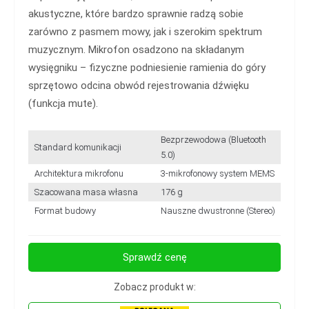
akustyczne, które bardzo sprawnie radzą sobie
zarówno z pasmem mowy, jak i szerokim spektrum
muzycznym. Mikrofon osadzono na składanym
wysięgniku – fizyczne podniesienie ramienia do góry
sprzętowo odcina obwód rejestrowania dźwięku
(funkcja mute).
Bezprzewodowa (Bluetooth
Standard komunikacji
5.0)
Architektura mikrofonu
3-mikrofonowy system MEMS
Szacowana masa własna
176 g
Format budowy
Nauszne dwustronne (Stereo)
Sprawdź cenę
Zobacz produkt w: