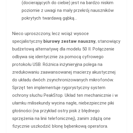
(docierających do ciebie) jest na bardzo niskim
poziomie z uwagi na mały przekrój nauszników
pokrytych twardawą gąbką...
Nieco uproszczony, lecz wciąż wysoce
specjalistyczny
biurowy zestaw nauszny
, stanowiący
budżetową alternatywę dla modelu 50 II. Połączenie
odbywa się identycznie za pomocą cyfrowego
protokołu USB. Różnica inżynieryjna polega na
zredukowaniu zaawansowanej macierzy akustycznej
do układu dwóch zsynchronizowanych mikrofonów.
Sprzęt ten implementuje rygorystyczny system
ochrony słuchu PeakStop. Układ ten mechanicznie i w
ułamku milisekundy wycina nagłe, niebezpieczne piki
głośności (na przykład ostry pisk z błędnego
sprzężenia na linii telefonicznej), zanim zdążą one
fizycznie uszkodzić błonę bębenkową operatora.