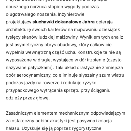
dousznego narzuca stopień wygody podczas
długotrwałego noszenia. Inżynierowie
projektujący
słuchawki dokanałowe Jabra
opierają
architekturę swoich karterów na mapowaniu dziesiątek
tysięcy skanów ludzkiej małżowiny. Wynikiem tych analiz
jest asymetryczny obrys obudowy, który całkowicie
wypełnia wewnętrzną część ucha. Konstrukcje te nie są
wyposażone w długie, wystające w dół trzpienie (często
nazywane patyczkami). Taki układ drastycznie zmniejsza
opór aerodynamiczny, co eliminuje słyszalny szum wiatru
podczas jazdy na rowerze i redukuje ryzyko
przypadkowego wytrącenia sprzętu przy ściąganiu
odzieży przez głowę.
Zasadniczym elementem mechanicznym odpowiadającym
za ostateczny odbiór akustyki jest pasywna izolacja
hałasu. Uzyskuje się ją poprzez rygorystyczne