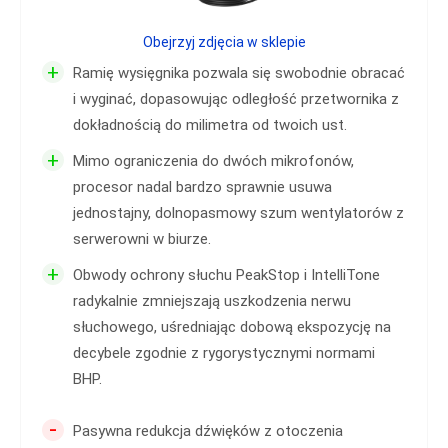
Obejrzyj zdjęcia w sklepie
+
Ramię wysięgnika pozwala się swobodnie obracać
i wyginać, dopasowując odległość przetwornika z
dokładnością do milimetra od twoich ust.
+
Mimo ograniczenia do dwóch mikrofonów,
procesor nadal bardzo sprawnie usuwa
jednostajny, dolnopasmowy szum wentylatorów z
serwerowni w biurze.
+
Obwody ochrony słuchu PeakStop i IntelliTone
radykalnie zmniejszają uszkodzenia nerwu
słuchowego, uśredniając dobową ekspozycję na
decybele zgodnie z rygorystycznymi normami
BHP.
-
Pasywna redukcja dźwięków z otoczenia