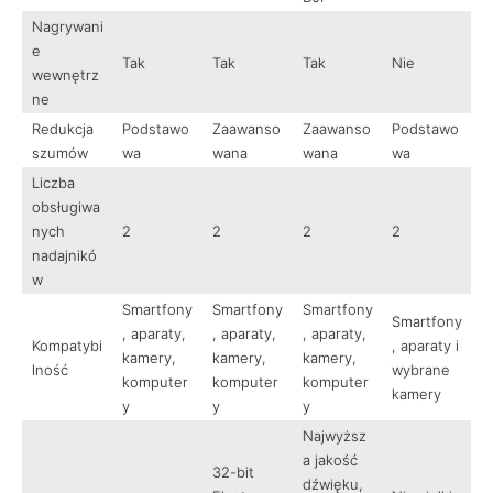
Nagrywani
e
Tak
Tak
Tak
Nie
wewnętrz
ne
Redukcja
Podstawo
Zaawanso
Zaawanso
Podstawo
szumów
wa
wana
wana
wa
Liczba
obsługiwa
nych
2
2
2
2
nadajnikó
w
Smartfony
Smartfony
Smartfony
Smartfony
, aparaty,
, aparaty,
, aparaty,
Kompatybi
, aparaty i
kamery,
kamery,
kamery,
lność
wybrane
komputer
komputer
komputer
kamery
y
y
y
Najwyższ
a jakość
32-bit
dźwięku,