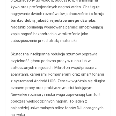
przeznaczony do vlogów, podcastów, transmisji na
żywo oraz profesjonalnych nagrań wideo. Obsługuje
nagrywanie dwóch rozmówców jednocześnie i
oferuje
bardzo dobrą jakość rejestrowanego dźwięku
.
Nadajniki posiadają wbudowaną pamięć umożliwiającą
zapis nagrań bezpośrednio w mikrofonie jako
zabezpieczenie przed utratą materiału.
Skuteczna inteligentna redukcja szumów poprawia
czytelność głosu podczas pracy w ruchu lub w
zatłoczonych miejscach. Mikrofon współpracuje z
aparatami, kamerami, komputerami oraz smartfonami
z systemami Android i iOS. Zestaw wyróżnia się długim
czasem pracy oraz praktycznym etui ładującym.
Niewielkie rozmiary i niska waga zapewniają komfort
podczas wielogodzinnych nagrań. To jeden z
najbardziej uniwersalnych mikrofonów DJI dostępnych
na rynku.