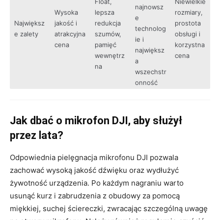
Float,
Niewielkie
najnowsz
Wysoka
lepsza
rozmiary,
e
Największ
jakość i
redukcja
prostota
technolog
e zalety
atrakcyjna
szumów,
obsługi i
ie i
cena
pamięć
korzystna
największ
wewnętrz
cena
a
na
wszechstr
onność
Jak dbać o mikrofon DJI, aby służył
przez lata?
Odpowiednia pielęgnacja mikrofonu DJI pozwala
zachować wysoką jakość dźwięku oraz wydłużyć
żywotność urządzenia. Po każdym nagraniu warto
usunąć kurz i zabrudzenia z obudowy za pomocą
miękkiej, suchej ściereczki, zwracając szczególną uwagę