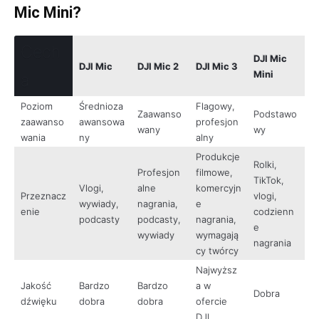
Mic Mini?
Cech
DJI Mic
DJI Mic
DJI Mic 2
DJI Mic 3
Mini
a
Poziom
Średnioza
Flagowy,
Zaawanso
Podstawo
zaawanso
awansowa
profesjon
wany
wy
wania
ny
alny
Produkcje
Rolki,
Profesjon
filmowe,
TikTok,
Vlogi,
alne
komercyjn
Przeznacz
vlogi,
wywiady,
nagrania,
e
enie
codzienn
podcasty
podcasty,
nagrania,
e
wywiady
wymagają
nagrania
cy twórcy
Najwyższ
Jakość
Bardzo
Bardzo
a w
Dobra
dźwięku
dobra
dobra
ofercie
DJI