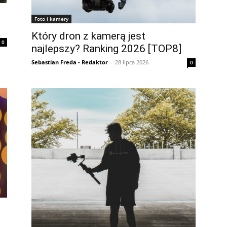
Foto i kamery
Który dron z kamerą jest
0
najlepszy? Ranking 2026 [TOP8]
Sebastian Freda - Redaktor
-
28 lipca 2026
0