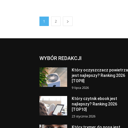
1
2
WYBÓR REDAKCJI
Który oczyszczacz powietrz
jest najlepszy? Ranking 2026
[TOP8]
9 lipca 2026
Który czytnik ebook jest
najlepszy? Ranking 2026
[TOP10]
23 stycznia 2026
Który trymer do nosa jest