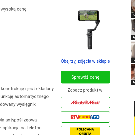
 wysoką cenę
F
F
F
Obejrzyj zdjęcia w sklepie
Sprawdź cenę
F
onstrukcję i jest składany
Zobacz produkt w:
 funkcję automatycznego
udowany wysięgnik.
. Ma antypoślizgową
aplikacją na telefon.