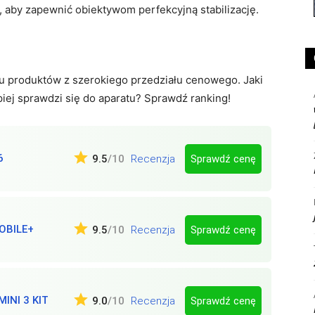
a, aby zapewnić obiektywom perfekcyjną stabilizację.
pu produktów z szerokiego przedziału cenowego. Jaki
piej sprawdzi się do aparatu? Sprawdź ranking!
6
Sprawdź cenę
9.5
/10
Recenzja
OBILE+
Sprawdź cenę
9.5
/10
Recenzja
INI 3 KIT
Sprawdź cenę
9.0
/10
Recenzja