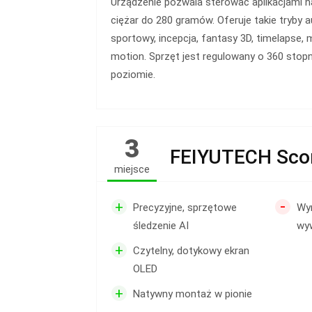
Urządzenie pozwala sterować aplikacjami na
ciężar do 280 gramów. Oferuje takie tryby 
sportowy, incepcja, fantasy 3D, timelapse, 
motion. Sprzęt jest regulowany o 360 stopni
poziomie.
3
FEIYUTECH Scorp
miejsce
-
+
Precyzyjne, sprzętowe
Wy
śledzenie AI
wy
+
Czytelny, dotykowy ekran
OLED
+
Natywny montaż w pionie