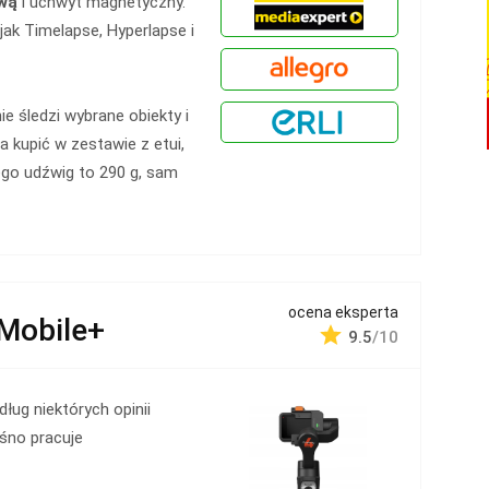
ową
i uchwyt magnetyczny.
jak Timelapse, Hyperlapse i
nie śledzi wybrane obiekty i
 kupić w zestawie z etui,
ego udźwig to 290 g, sam
ocena eksperta
Mobile+
9.5
/10
ług niektórych opinii
śno pracuje