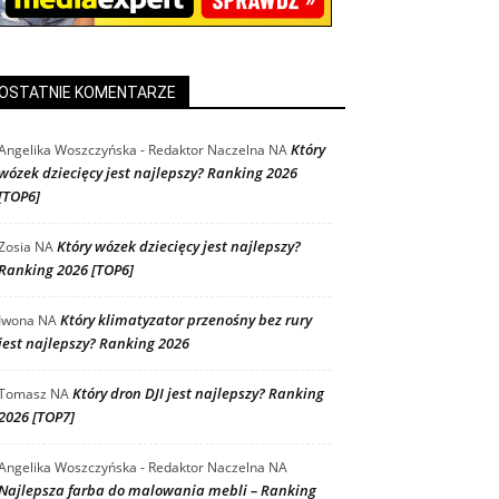
OSTATNIE KOMENTARZE
Który
Angelika Woszczyńska - Redaktor Naczelna
NA
wózek dziecięcy jest najlepszy? Ranking 2026
[TOP6]
Który wózek dziecięcy jest najlepszy?
Zosia
NA
Ranking 2026 [TOP6]
Który klimatyzator przenośny bez rury
Iwona
NA
jest najlepszy? Ranking 2026
Który dron DJI jest najlepszy? Ranking
Tomasz
NA
2026 [TOP7]
Angelika Woszczyńska - Redaktor Naczelna
NA
Najlepsza farba do malowania mebli – Ranking