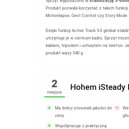
Sprzęt wyposażono w
stabilizację 3-osi
Produkt pozwala korzystać z takich funkcji 
Motionlapse, Gest Control czy Story Mode.
Dzięki funkcji Active Track 5.0 gimbal stabil
utrzymuje je w centrum kadru. Sprzęt można
kablem, tripodem i uchwytem na telefon. J
produkt wazy 340 g.
2
Hohem iSteady 
miejsce
-
+
Ma dobry stosunek jakości do
Wed
ceny
gło
+
Współpracuje z praktyczną