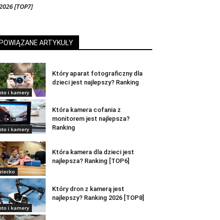
2026 [TOP7]
POWIĄZANE ARTYKUŁY
Który aparat fotograficzny dla
dzieci jest najlepszy? Ranking
oto i kamery
Która kamera cofania z
monitorem jest najlepsza?
Ranking
oto i kamery
Która kamera dla dzieci jest
najlepsza? Ranking [TOP6]
ziecko
Który dron z kamerą jest
najlepszy? Ranking 2026 [TOP8]
oto i kamery