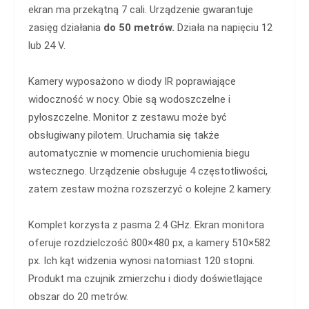
ekran ma przekątną 7 cali. Urządzenie gwarantuje
zasięg działania
do 50 metrów.
Działa na napięciu 12
lub 24 V.
Kamery wyposażono w diody IR poprawiające
widoczność w nocy. Obie są wodoszczelne i
pyłoszczelne. Monitor z zestawu może być
obsługiwany pilotem. Uruchamia się także
automatycznie w momencie uruchomienia biegu
wstecznego. Urządzenie obsługuje 4 częstotliwości,
zatem zestaw można rozszerzyć o kolejne 2 kamery.
Komplet korzysta z pasma 2.4 GHz. Ekran monitora
oferuje rozdzielczość 800×480 px, a kamery 510×582
px. Ich kąt widzenia wynosi natomiast 120 stopni.
Produkt ma czujnik zmierzchu i diody doświetlające
obszar do 20 metrów.