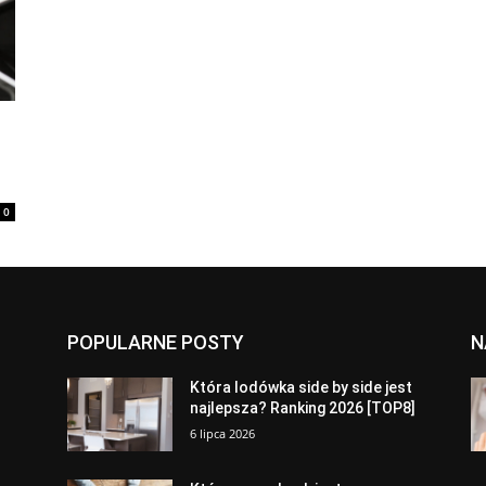
0
POPULARNE POSTY
N
a
Która lodówka side by side jest
najlepsza? Ranking 2026 [TOP8]
6 lipca 2026