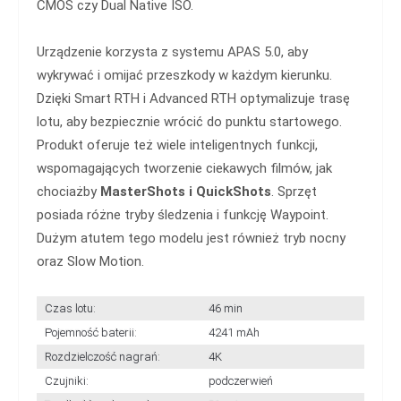
CMOS czy Dual Native ISO.
Urządzenie korzysta z systemu APAS 5.0, aby
wykrywać i omijać przeszkody w każdym kierunku.
Dzięki Smart RTH i Advanced RTH optymalizuje trasę
lotu, aby bezpiecznie wrócić do punktu startowego.
Produkt oferuje też wiele inteligentnych funkcji,
wspomagających tworzenie ciekawych filmów, jak
chociażby
MasterShots i QuickShots
. Sprzęt
posiada różne tryby śledzenia i funkcję Waypoint.
Dużym atutem tego modelu jest również tryb nocny
oraz Slow Motion.
Czas lotu:
46 min
Pojemność baterii:
4241 mAh
Rozdzielczość nagrań:
4K
Czujniki:
podczerwień