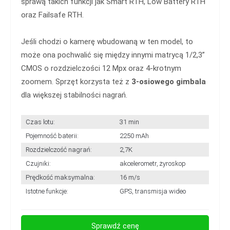
sprawą takich funkcji jak Smart RTH, Low Battery RTH
oraz Failsafe RTH.
Jeśli chodzi o kamerę wbudowaną w ten model, to
może ona pochwalić się między innymi matrycą 1/2,3”
CMOS o rozdzielczości 12 Mpx oraz 4-krotnym
zoomem. Sprzęt korzysta też z
3-osiowego gimbala
dla większej stabilności nagrań.
Czas lotu:
31 min
Pojemność baterii:
2250 mAh
Rozdzielczość nagrań:
2,7K
Czujniki:
akcelerometr, żyroskop
Prędkość maksymalna:
16 m/s
Istotne funkcje:
GPS, transmisja wideo
Sprawdź cenę