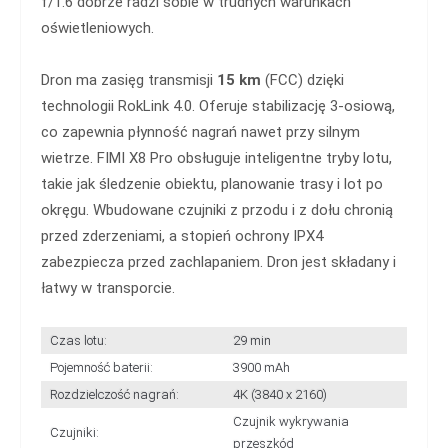
f/1.6 dobrze radzi sobie w trudnych warunkach
oświetleniowych.
Dron ma zasięg transmisji
15 km
(FCC) dzięki
technologii RokLink 4.0. Oferuje stabilizację 3-osiową,
co zapewnia płynność nagrań nawet przy silnym
wietrze. FIMI X8 Pro obsługuje inteligentne tryby lotu,
takie jak śledzenie obiektu, planowanie trasy i lot po
okręgu. Wbudowane czujniki z przodu i z dołu chronią
przed zderzeniami, a stopień ochrony IPX4
zabezpiecza przed zachlapaniem. Dron jest składany i
łatwy w transporcie.
Czas lotu:
29 min
Pojemność baterii:
3900 mAh
Rozdzielczość nagrań:
4K (3840 x 2160)
Czujnik wykrywania
Czujniki:
przeszkód