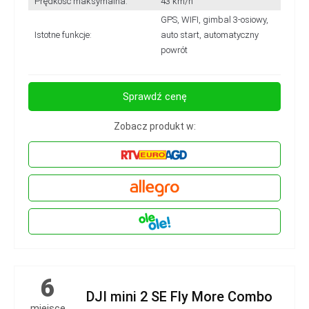
Prędkość maksymalna:
43 km/h
GPS, WIFI, gimbal 3-osiowy,
Istotne funkcje:
auto start, automatyczny
powrót
Sprawdź cenę
Zobacz produkt w:
6
DJI mini 2 SE Fly More Combo
miejsce