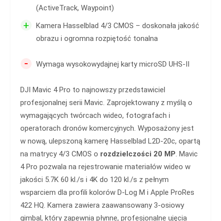
(ActiveTrack, Waypoint)
+
Kamera Hasselblad 4/3 CMOS – doskonała jakość
obrazu i ogromna rozpiętość tonalna
-
Wymaga wysokowydajnej karty microSD UHS-II
DJI Mavic 4 Pro to najnowszy przedstawiciel
profesjonalnej serii Mavic. Zaprojektowany z myślą o
wymagających twórcach wideo, fotografach i
operatorach dronów komercyjnych. Wyposażony jest
w nową, ulepszoną kamerę Hasselblad L2D-20c, opartą
na matrycy 4/3 CMOS o
rozdzielczości 20 MP
. Mavic
4 Pro pozwala na rejestrowanie materiałów wideo w
jakości 5.7K 60 kl./s i 4K do 120 kl./s z pełnym
wsparciem dla profili kolorów D-Log M i Apple ProRes
422 HQ. Kamera zawiera zaawansowany 3-osiowy
gimbal, który zapewnia płynne, profesjonalne ujęcia