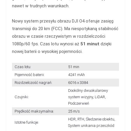
nawet w trudnych warunkach.
Nowy system przesyłu obrazu DJI O4 oferuje zasięg
transmisji do 20 km (FCC). Ma niespotykaną stabilność
obrazu w czasie rzeczywistym w rozdzielczości
1080p/60 fps. Czas lotu wynosi aż
51 minut
dzięki
nowej baterii o wysokiej pojemności.
Czas lotu:
51 min
Pojemność baterii:
4241 mAh
Rozdzielczość nagrań:
6016 x 3384
Dookólny dwuokularowy
Czujniki:
system wizyjny, LiDAR,
Podczerwień
Prędkość maksymalna:
25 m/s
HDR, RTH, Śledzenie obiektu,
Istotne funkcje:
System unikania przeszkód