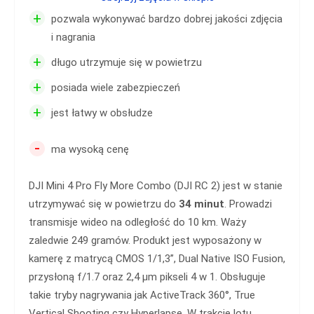
+
pozwala wykonywać bardzo dobrej jakości zdjęcia
i nagrania
+
długo utrzymuje się w powietrzu
+
posiada wiele zabezpieczeń
+
jest łatwy w obsłudze
-
ma wysoką cenę
DJI Mini 4 Pro Fly More Combo (DJI RC 2) jest w stanie
utrzymywać się w powietrzu do
34 minut
. Prowadzi
transmisje wideo na odległość do 10 km. Waży
zaledwie 249 gramów. Produkt jest wyposażony w
kamerę z matrycą CMOS 1/1,3”, Dual Native ISO Fusion,
przysłoną f/1.7 oraz 2,4 μm pikseli 4 w 1. Obsługuje
takie tryby nagrywania jak ActiveTrack 360°, True
Vertical Shooting czy Hyperlapse. W trakcie lotu