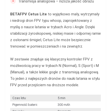
-
Transmisja analogowa – niższa jakość obrazu
BETAFPV Cetus Lite
to wyjątkowo mały, wytrzymały
i niedrogi dron FPV typu whoop, zaprojektowany z
myślą o nauce latania w trybach Acro i Angle. Dzięki
stabilizacji żyroskopowej, niskiej masie i odpornej ramie
z osłonami śmigieł, Cetus Lite może bezpiecznie
trenować w pomieszczeniach i na zewnątrz.
W zestawie znajduje się klasyczny kontroler FPV z
możliwością pracy w trybach N (Normal), S (Sport) i M
(Manual), a także lekkie gogle z transmisją analogową.
To jeden z najlepszych dronów do nauki latania w stylu
FPV przed przejściem na droższe modele.
Czas lotu:
5 min
Pojemność baterii:
300 mAh