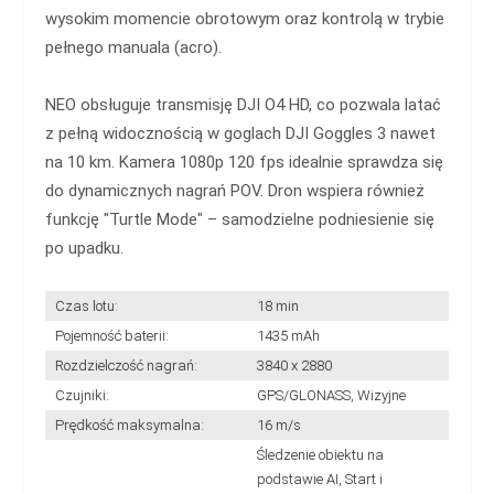
wysokim momencie obrotowym oraz kontrolą w trybie
pełnego manuala (acro).
NEO obsługuje transmisję DJI O4 HD, co pozwala latać
z pełną widocznością w goglach DJI Goggles 3 nawet
na 10 km. Kamera 1080p 120 fps idealnie sprawdza się
do dynamicznych nagrań POV. Dron wspiera również
funkcję "Turtle Mode" – samodzielne podniesienie się
po upadku.
Czas lotu:
18 min
Pojemność baterii:
1435 mAh
Rozdzielczość nagrań:
3840 x 2880
Czujniki:
GPS/GLONASS, Wizyjne
Prędkość maksymalna:
16 m/s
Śledzenie obiektu na
podstawie AI, Start i