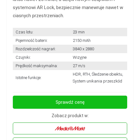
systemowi AR Lock, bezpiecznie manewruje nawet w
ciasnych przestrzeniach.
Czas lotu:
23 min
Pojemność baterii:
2150 mAh
Rozdzielczość nagrań:
3840 x 2880
Czujniki:
Wizyjne
Prędkość maksymalna:
27 m/s
HDR, RTH, Śledzenie obiektu,
Istotne funkcje:
System unikania przeszkód
Sprawdź cenę
Zobacz produkt w: