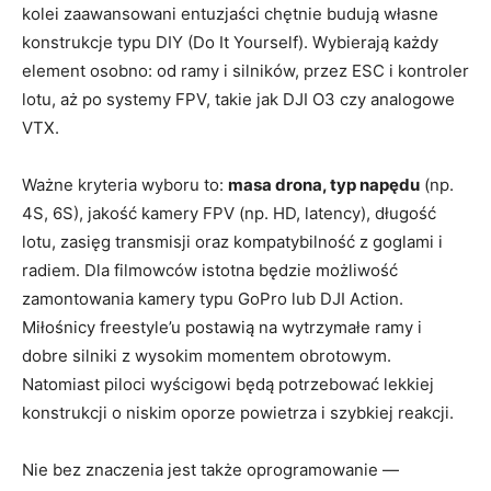
kolei zaawansowani entuzjaści chętnie budują własne
konstrukcje typu DIY (Do It Yourself). Wybierają każdy
element osobno: od ramy i silników, przez ESC i kontroler
lotu, aż po systemy FPV, takie jak DJI O3 czy analogowe
VTX.
Ważne kryteria wyboru to:
masa drona, typ napędu
(np.
4S, 6S), jakość kamery FPV (np. HD, latency), długość
lotu, zasięg transmisji oraz kompatybilność z goglami i
radiem. Dla filmowców istotna będzie możliwość
zamontowania kamery typu GoPro lub DJI Action.
Miłośnicy freestyle’u postawią na wytrzymałe ramy i
dobre silniki z wysokim momentem obrotowym.
Natomiast piloci wyścigowi będą potrzebować lekkiej
konstrukcji o niskim oporze powietrza i szybkiej reakcji.
Nie bez znaczenia jest także oprogramowanie —