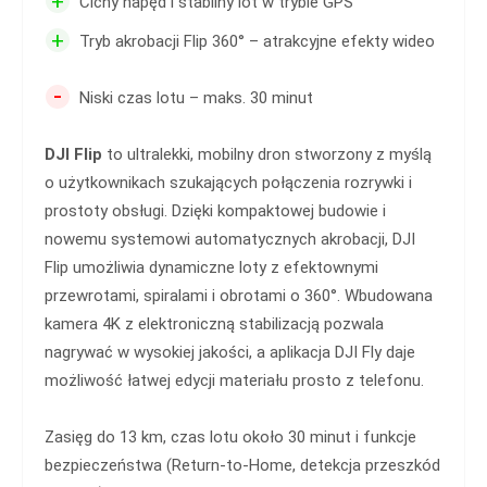
+
Cichy napęd i stabilny lot w trybie GPS
+
Tryb akrobacji Flip 360° – atrakcyjne efekty wideo
-
Niski czas lotu – maks. 30 minut
DJI Flip
to ultralekki, mobilny dron stworzony z myślą
o użytkownikach szukających połączenia rozrywki i
prostoty obsługi. Dzięki kompaktowej budowie i
nowemu systemowi automatycznych akrobacji, DJI
Flip umożliwia dynamiczne loty z efektownymi
przewrotami, spiralami i obrotami o 360°. Wbudowana
kamera 4K z elektroniczną stabilizacją pozwala
nagrywać w wysokiej jakości, a aplikacja DJI Fly daje
możliwość łatwej edycji materiału prosto z telefonu.
Zasięg do 13 km, czas lotu około 30 minut i funkcje
bezpieczeństwa (Return-to-Home, detekcja przeszkód