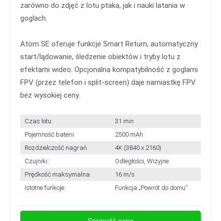
zarówno do zdjęć z lotu ptaka, jak i nauki latania w
goglach.
Atom SE oferuje funkcje Smart Return, automatyczny
start/lądowanie, śledzenie obiektów i tryby lotu z
efektami wideo. Opcjonalna kompatybilność z goglami
FPV (przez telefon i split-screen) daje namiastkę FPV
bez wysokiej ceny.
Czas lotu:
31 min
Pojemność baterii:
2500 mAh
Rozdzielczość nagrań:
4K (3840 x 2160)
Czujniki:
Odległości, Wizyjne
Prędkość maksymalna:
16 m/s
Istotne funkcje:
Funkcja „Powrót do domu”
Sprawdź cenę