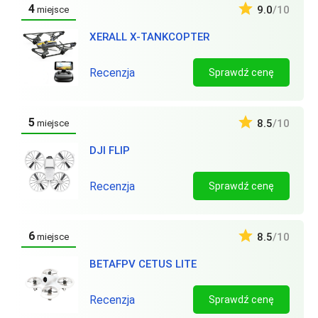
4
9.0
/10
miejsce
XERALL X-TANKCOPTER
Recenzja
Sprawdź cenę
5
8.5
/10
miejsce
DJI FLIP
Recenzja
Sprawdź cenę
6
8.5
/10
miejsce
BETAFPV CETUS LITE
Recenzja
Sprawdź cenę