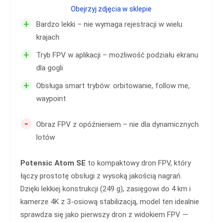
Obejrzyj zdjęcia w sklepie
+
Bardzo lekki – nie wymaga rejestracji w wielu
krajach
+
Tryb FPV w aplikacji – możliwość podziału ekranu
dla gogli
+
Obsługa smart trybów: orbitowanie, follow me,
waypoint
-
Obraz FPV z opóźnieniem – nie dla dynamicznych
lotów
Potensic Atom SE
to kompaktowy dron FPV, który
łączy prostotę obsługi z wysoką jakością nagrań.
Dzięki lekkiej konstrukcji (249 g), zasięgowi do 4 km i
kamerze 4K z 3-osiową stabilizacją, model ten idealnie
sprawdza się jako pierwszy dron z widokiem FPV —