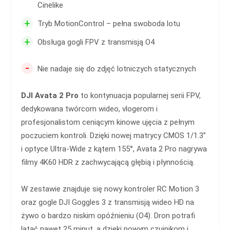
Cinelike
+
Tryb MotionControl – pełna swoboda lotu
+
Obsługa gogli FPV z transmisją O4
-
Nie nadaje się do zdjęć lotniczych statycznych
DJI Avata 2 Pro
to kontynuacja popularnej serii FPV,
dedykowana twórcom wideo, vlogerom i
profesjonalistom ceniącym kinowe ujęcia z pełnym
poczuciem kontroli. Dzięki nowej matrycy CMOS 1/1.3”
i optyce Ultra-Wide z kątem 155°, Avata 2 Pro nagrywa
filmy 4K60 HDR z zachwycającą głębią i płynnością.
W zestawie znajduje się nowy kontroler RC Motion 3
oraz gogle DJI Goggles 3 z transmisją wideo HD na
żywo o bardzo niskim opóźnieniu (O4). Dron potrafi
latać nawet 25 minut, a dzięki nowym czujnikom i