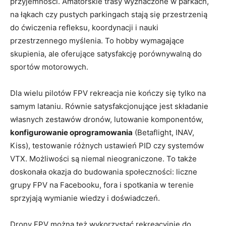
przyjemności. Amatorskie trasy wyznaczone w parkach,
na łąkach czy pustych parkingach stają się przestrzenią
do ćwiczenia refleksu, koordynacji i nauki
przestrzennego myślenia. To hobby wymagające
skupienia, ale oferujące satysfakcję porównywalną do
sportów motorowych.
Dla wielu pilotów FPV rekreacja nie kończy się tylko na
samym lataniu. Równie satysfakcjonujące jest składanie
własnych zestawów dronów, lutowanie komponentów,
konfigurowanie oprogramowania
(Betaflight, INAV,
Kiss), testowanie różnych ustawień PID czy systemów
VTX. Możliwości są niemal nieograniczone. To także
doskonała okazja do budowania społeczności: liczne
grupy FPV na Facebooku, fora i spotkania w terenie
sprzyjają wymianie wiedzy i doświadczeń.
Drony FPV można też wykorzystać rekreacyjnie do