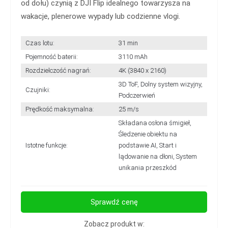
od dołu) czynią z DJI Flip idealnego towarzysza na
wakacje, plenerowe wypady lub codzienne vlogi.
Czas lotu:
31 min
Pojemność baterii:
3110 mAh
Rozdzielczość nagrań:
4K (3840 x 2160)
3D ToF, Dolny system wizyjny,
Czujniki:
Podczerwień
Prędkość maksymalna:
25 m/s
Składana osłona śmigieł,
Śledzenie obiektu na
Istotne funkcje:
podstawie AI, Start i
lądowanie na dłoni, System
unikania przeszkód
Sprawdź cenę
Zobacz produkt w: