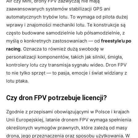
Air czy Mini, drony FPV zazwyczaj nie mają
zaawansowanych systemów stabilizacji GPS ani
automatycznych trybów lotu. To wymaga od pilota dużej
wprawy i znajomości mechaniki lotu. Te konstrukcje są
często budowane samodzielnie lub półsamodzielnie, z
myślą o konkretnych zastosowaniach — od
freestyle’u po
racing
. Oznacza to również dużą swobodę w
personalizacji komponentów, takich jak silniki, śmigła,
kontrolery lotu czy transmisja sygnału wideo. Dron FPV
to nie tylko sprzęt — to pasja, emocje i świat widziany z
lotu ptaka.
Czy dron FPV potrzebuje licencji?
Zgodnie z przepisami obowiązującymi w Polsce i krajach
Unii Europejskiej, latanie dronem FPV wymaga spełnienia
określonych wymogów prawnych, które zależą od masy
drona, jego przeznaczenia oraz sposobu użytkowania. W