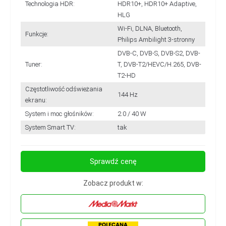
Technologia HDR:
HDR10+, HDR10+ Adaptive,
HLG
Wi-Fi, DLNA, Bluetooth,
Funkcje:
Philips Ambilight 3-stronny
DVB-C, DVB-S, DVB-S2, DVB-
Tuner:
T, DVB-T2/HEVC/H.265, DVB-
T2-HD
Częstotliwość odświeżania
144 Hz
ekranu:
System i moc głośników:
2.0 / 40 W
System Smart TV:
tak
Sprawdź cenę
Zobacz produkt w: