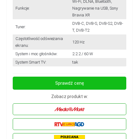
Wi-Fi, DLNA, Bluetooth,
Funkcje:
Nagrywanie na USB, Sony
Bravia XR
DVB-C, DVB-S, DVB-S2, DVB-
Tuner:
T, DVB-T2
Częstotliwość odświeżania
120 Hz
ekranu:
System i moc głośników:
2.2.2 / 60 W
System Smart TV:
tak
Sprawdź cenę
Zobacz produkt w: