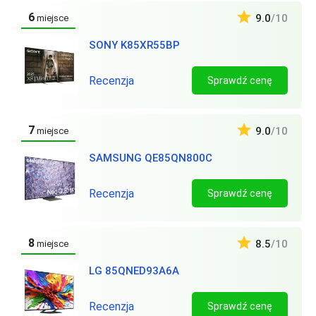
6
9.0
/10
miejsce
SONY K85XR55BP
Recenzja
Sprawdź cenę
7
9.0
/10
miejsce
SAMSUNG QE85QN800C
Recenzja
Sprawdź cenę
8
8.5
/10
miejsce
LG 85QNED93A6A
Recenzja
Sprawdź cenę