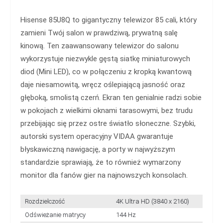
Hisense 85U8Q to gigantyczny telewizor 85 cali, który
zamieni Twój salon w prawdziwą, prywatną salę
kinową. Ten zaawansowany telewizor do salonu
wykorzystuje niezwykle gęstą siatkę miniaturowych
diod (Mini LED), co w połączeniu z kropką kwantową
daje niesamowitą, wręcz oślepiającą jasność oraz
głęboką, smolistą czerń. Ekran ten genialnie radzi sobie
w pokojach z wielkimi oknami tarasowymi, bez trudu
przebijając się przez ostre światło słoneczne. Szybki,
autorski system operacyjny VIDAA gwarantuje
błyskawiczną nawigację, a porty w najwyższym
standardzie sprawiają, że to również wymarzony
monitor dla fanów gier na najnowszych konsolach.
Rozdzielczość
4K Ultra HD (3840 x 2160)
Odświeżanie matrycy
144 Hz