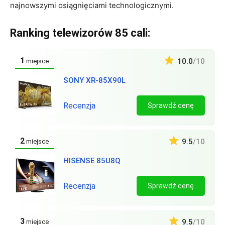
najnowszymi osiągnięciami technologicznymi.
Ranking telewizorów 85 cali:
1
10.0
/10
miejsce
SONY XR-85X90L
Recenzja
Sprawdź cenę
2
9.5
/10
miejsce
HISENSE 85U8Q
Recenzja
Sprawdź cenę
3
9.5
/10
miejsce