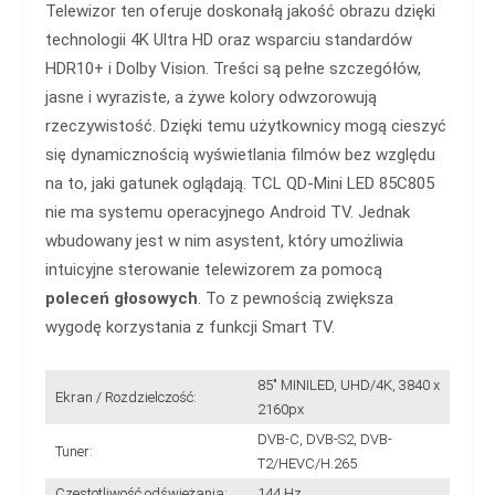
Telewizor ten oferuje doskonałą jakość obrazu dzięki
technologii 4K Ultra HD oraz wsparciu standardów
HDR10+ i Dolby Vision. Treści są pełne szczegółów,
jasne i wyraziste, a żywe kolory odwzorowują
rzeczywistość. Dzięki temu użytkownicy mogą cieszyć
się dynamicznością wyświetlania filmów bez względu
na to, jaki gatunek oglądają. TCL QD-Mini LED 85C805
nie ma systemu operacyjnego Android TV. Jednak
wbudowany jest w nim asystent, który umożliwia
intuicyjne sterowanie telewizorem za pomocą
poleceń
głosowych
. To z pewnością zwiększa
wygodę korzystania z funkcji Smart TV.
85" MINILED, UHD/4K, 3840 x
Ekran / Rozdzielczość:
2160px
DVB-C, DVB-S2, DVB-
Tuner:
T2/HEVC/H.265
Częstotliwość odświeżania:
144 Hz