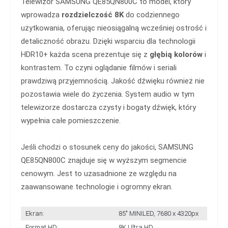
Telewizor SAMSUNG QE85QN800C to model, który
wprowadza
rozdzielczość 8K
do codziennego
użytkowania, oferując nieosiągalną wcześniej ostrość i
detaliczność obrazu. Dzięki wsparciu dla technologii
HDR10+ każda scena prezentuje się z
głębią kolorów
i
kontrastem. To czyni oglądanie filmów i seriali
prawdziwą przyjemnością. Jakość dźwięku również nie
pozostawia wiele do życzenia. System audio w tym
telewizorze dostarcza czysty i bogaty dźwięk, który
wypełnia całe pomieszczenie.
Jeśli chodzi o stosunek ceny do jakości, SAMSUNG
QE85QN800C znajduje się w wyższym segmencie
cenowym. Jest to uzasadnione ze względu na
zaawansowane technologie i ogromny ekran.
Ekran:
85" MINILED, 7680 x 4320px
Format HD:
8K Ultra HD