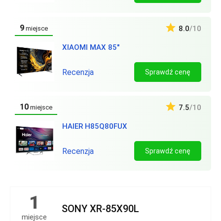
9
8.0
/10
miejsce
XIAOMI MAX 85″
Recenzja
Sprawdź cenę
10
7.5
/10
miejsce
HAIER H85Q80FUX
Recenzja
Sprawdź cenę
1
SONY XR-85X90L
miejsce