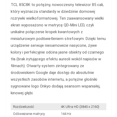
TCL 85C8K to potężny, nowoczesny telewizor 85 cali,
który wyznacza standardy w dziedzinie domowej
rozrywki wielkoformatowej. Ten zaawansowany wielki
ekran wyposażono w matrycę QD-Mini LED, czyli
unikalne połączenie kropek kwantowych z
miniaturowym podświetleniem strefowym. Dzięki temu
urządzenie serwuje niesamowicie nasycone, żywe
kolory i perfekcyjnie odcina jasne obiekty od czarnego
tła (brak irytującego efektu aureoli wokół napisów w
filmach). Otwarty system zintegrowany ze
środowiskiem Google daje dostęp do absolutnie
wszystkich zasobów internetu, a potężne głośniki
sygnowane logo Onkyo dodają seansom wspaniałej,
kinowej głębi.
Rozdzielczość
4K Ultra HD (3840 x 2160)
Odświeżanie matrycy
144 Hz