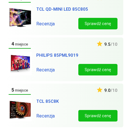
TCL QD-MINI LED 85C805
Recenzja
Sprawdź cenę
4
9.5
/10
miejsce
PHILIPS 85PML9019
Recenzja
Sprawdź cenę
5
9.0
/10
miejsce
TCL 85C8K
Recenzja
Sprawdź cenę