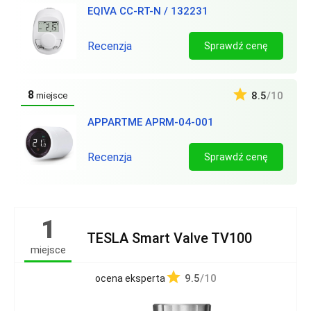
EQIVA CC-RT-N / 132231
Recenzja
Sprawdź cenę
8
8.5
/10
miejsce
APPARTME APRM-04-001
Recenzja
Sprawdź cenę
1
TESLA Smart Valve TV100
miejsce
9.5
/10
ocena eksperta