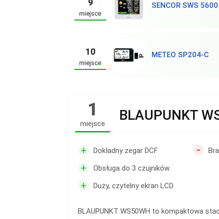
9
SENCOR SWS 5600
miejsce
10
METEO SP204-C
miejsce
1
BLAUPUNKT W
miejsce
-
+
Dokładny zegar DCF
Bra
+
Obsługa do 3 czujników
+
Duży, czytelny ekran LCD
BLAUPUNKT WS50WH to kompaktowa stac