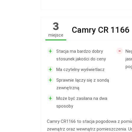
3
Camry CR 1166
miejsce
-
+
Stacja ma bardzo dobry
Ne
stosunek jakości do ceny
jas
po
+
Ma czytelny wyświetlacz
+
Sprawnie łączy się z sondą
zewnętrzną
+
Może być zasilana na dwa
sposoby
Camry CR1166 to stacja pogodowa z pomi
zewnątrz oraz wewnątrz pomieszczenia. Ur