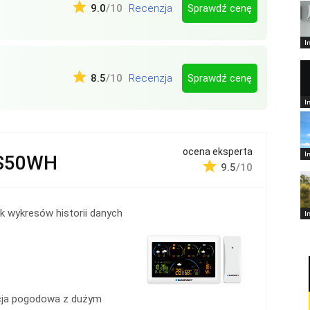
Sprawdź cenę
9.0
/10
Recenzja
I
Sprawdź cenę
8.5
/10
Recenzja
I
ocena eksperta
I
S50WH
9.5
/10
k wykresów historii danych
I
ja pogodowa z dużym