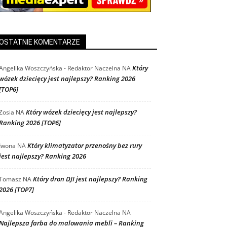
OSTATNIE KOMENTARZE
Który
Angelika Woszczyńska - Redaktor Naczelna
NA
wózek dziecięcy jest najlepszy? Ranking 2026
[TOP6]
Który wózek dziecięcy jest najlepszy?
Zosia
NA
Ranking 2026 [TOP6]
Który klimatyzator przenośny bez rury
Iwona
NA
jest najlepszy? Ranking 2026
Który dron DJI jest najlepszy? Ranking
Tomasz
NA
2026 [TOP7]
Angelika Woszczyńska - Redaktor Naczelna
NA
Najlepsza farba do malowania mebli – Ranking