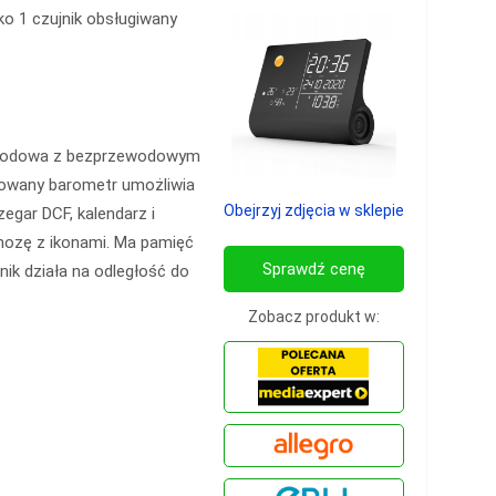
ko 1 czujnik obsługiwany
ogodowa z bezprzewodowym
dowany barometr umożliwia
Obejrzyj zdjęcia w sklepie
egar DCF, kalendarz i
nozę z ikonami. Ma pamięć
Sprawdź cenę
ik działa na odległość do
Zobacz produkt w: