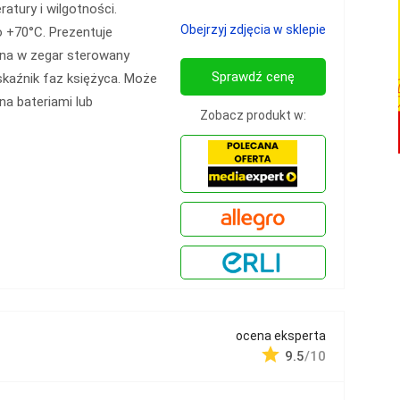
atury i wilgotności.
Obejrzyj zdjęcia w sklepie
 +70°C. Prezentuje
na w zegar sterowany
Sprawdź cenę
skaźnik faz księżyca. Może
na bateriami lub
Zobacz produkt w:
ocena eksperta
0
9.5
/10