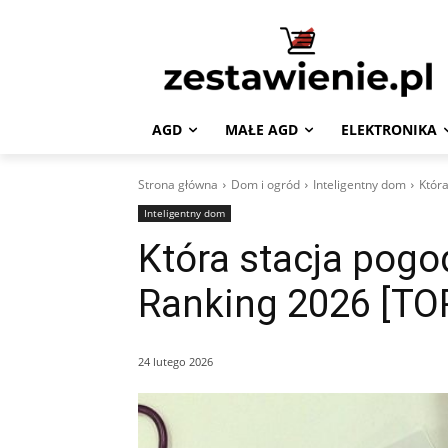
AGD
MAŁE AGD
ELEKTRONIKA
Strona główna
Dom i ogród
Inteligentny dom
Która
Inteligentny dom
Która stacja pogo
Ranking 2026 [TO
24 lutego 2026