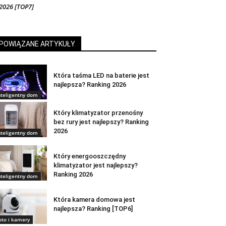
2026 [TOP7]
POWIĄZANE ARTYKUŁY
Która taśma LED na baterie jest
najlepsza? Ranking 2026
nteligentny dom
Który klimatyzator przenośny
bez rury jest najlepszy? Ranking
2026
nteligentny dom
Który energooszczędny
klimatyzator jest najlepszy?
Ranking 2026
nteligentny dom
Która kamera domowa jest
najlepsza? Ranking [TOP6]
oto i kamery