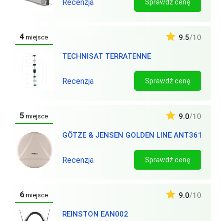
Recenzja
Sprawdź cenę
4
9.5
/10
miejsce
TECHNISAT TERRATENNE
Recenzja
Sprawdź cenę
5
9.0
/10
miejsce
GÖTZE & JENSEN GOLDEN LINE ANT361
Recenzja
Sprawdź cenę
6
9.0
/10
miejsce
REINSTON EAN002