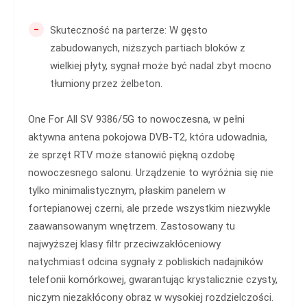
-
Skuteczność na parterze: W gęsto
zabudowanych, niższych partiach bloków z
wielkiej płyty, sygnał może być nadal zbyt mocno
tłumiony przez żelbeton.
One For All SV 9386/5G to nowoczesna, w pełni
aktywna antena pokojowa DVB-T2, która udowadnia,
że sprzęt RTV może stanowić piękną ozdobę
nowoczesnego salonu. Urządzenie to wyróżnia się nie
tylko minimalistycznym, płaskim panelem w
fortepianowej czerni, ale przede wszystkim niezwykle
zaawansowanym wnętrzem. Zastosowany tu
najwyższej klasy filtr przeciwzakłóceniowy
natychmiast odcina sygnały z pobliskich nadajników
telefonii komórkowej, gwarantując krystalicznie czysty,
niczym niezakłócony obraz w wysokiej rozdzielczości.