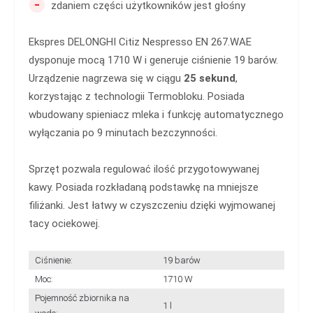
-
zdaniem części użytkowników jest głośny
Ekspres DELONGHI Citiz Nespresso EN 267.WAE
dysponuje mocą 1710 W i generuje ciśnienie 19 barów.
Urządzenie nagrzewa się w ciągu
25 sekund
,
korzystając z technologii Termobloku. Posiada
wbudowany spieniacz mleka i funkcję automatycznego
wyłączania po 9 minutach bezczynności.
Sprzęt pozwala regulować ilość przygotowywanej
kawy. Posiada rozkładaną podstawkę na mniejsze
filiżanki. Jest łatwy w czyszczeniu dzięki wyjmowanej
tacy ociekowej.
Ciśnienie:
19 barów
Moc:
1710 W
Pojemność zbiornika na
1 l