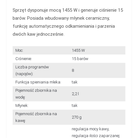
Sprzęt dysponuje mocą 1455 W i generuje ciśnienie 15
barów. Posiada wbudowany młynek ceramiczny,
funkcję automatycznego odkamieniania i parzenia
dwóch kaw jednocześnie.
Moc:
1455 W
Ciśnienie:
15 barów
Liczba programów
8
(napojów):
Funkcja spieniania mleka:
tak
Pojemność zbiornika na
2,2 l
wodę:
Młynek:
tak
Pojemność zbiornika na
270 g
kawę:
regulacja mocy kawy,
regulacja ilości zaparzanej