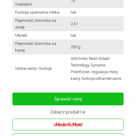
15
(napojów):
Funkcja spieniania mleka:
tak
Pojemność zbiornika na
2,5 l
wodę:
Młynek:
tak
Pojemność zbiornika na
250 g
kawę:
cold brew, Bean Adapt
Technology, Dynamic
Istotne cechy i funkcje:
Preinfusion, regulacja mocy
kawy, funkcja odkamieniania
Sprawdź cenę
Zobacz produkt w: