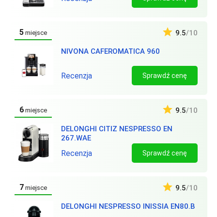
5
9.5
/10
miejsce
NIVONA CAFEROMATICA 960
Recenzja
Sprawdź cenę
6
9.5
/10
miejsce
DELONGHI CITIZ NESPRESSO EN
267.WAE
Recenzja
Sprawdź cenę
7
9.5
/10
miejsce
DELONGHI NESPRESSO INISSIA EN80.B