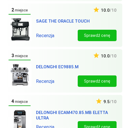
2
10.0
/10
miejsce
SAGE THE ORACLE TOUCH
Recenzja
Sprawdź cenę
3
10.0
/10
miejsce
DELONGHI EC9885.M
Recenzja
Sprawdź cenę
4
9.5
/10
miejsce
DELONGHI ECAM470.85.MB ELETTA
ULTRA
Recenzja
Sprawdź cenę