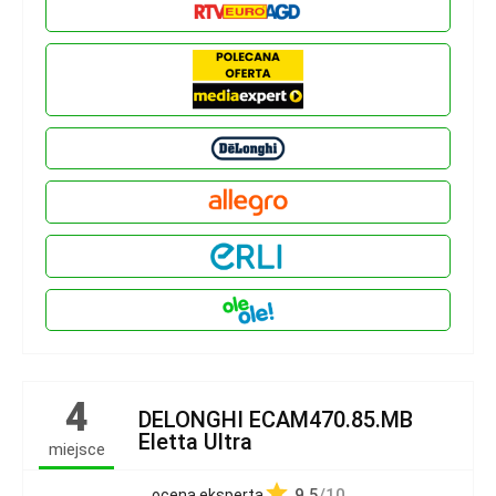
4
DELONGHI ECAM470.85.MB
Eletta Ultra
miejsce
9.5
/10
ocena eksperta