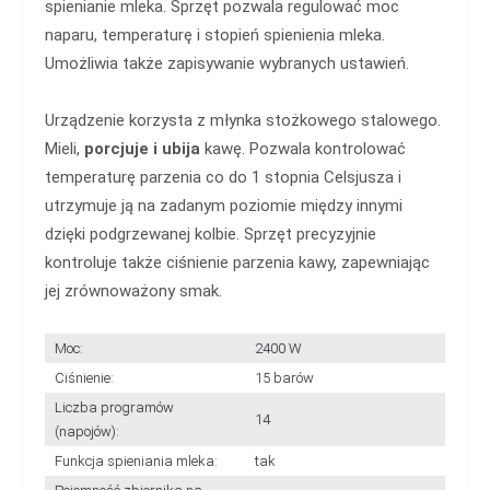
spienianie mleka. Sprzęt pozwala regulować moc
naparu, temperaturę i stopień spienienia mleka.
Umożliwia także zapisywanie wybranych ustawień.
Urządzenie korzysta z młynka stożkowego stalowego.
Mieli,
porcjuje i ubija
kawę. Pozwala kontrolować
temperaturę parzenia co do 1 stopnia Celsjusza i
utrzymuje ją na zadanym poziomie między innymi
dzięki podgrzewanej kolbie. Sprzęt precyzyjnie
kontroluje także ciśnienie parzenia kawy, zapewniając
jej zrównoważony smak.
Moc:
2400 W
Ciśnienie:
15 barów
Liczba programów
14
(napojów):
Funkcja spieniania mleka:
tak