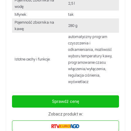
Pojemność zbiornika na
2,5 l
wodę:
Młynek:
tak
Pojemność zbiornika na
280 g
kawę:
automatyczny program
czyszczenia i
odkamieniania, możliwość
wyboru temperatury kawy,
Istotne cechy i funkcje:
programowanie czasu
włączenia/wyłączenia,
regulacja ciśnienia,
wyświetlacz
Sprawdź cenę
Zobacz produkt w: