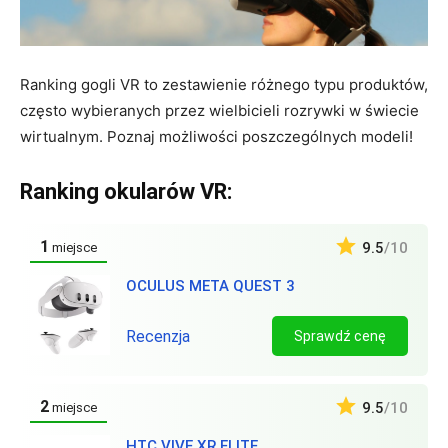
Ranking gogli VR to zestawienie różnego typu produktów,
często wybieranych przez wielbicieli rozrywki w świecie
wirtualnym. Poznaj możliwości poszczególnych modeli!
Ranking okularów VR:
1
9.5
/10
miejsce
OCULUS META QUEST 3
Recenzja
Sprawdź cenę
2
9.5
/10
miejsce
HTC VIVE XR ELITE