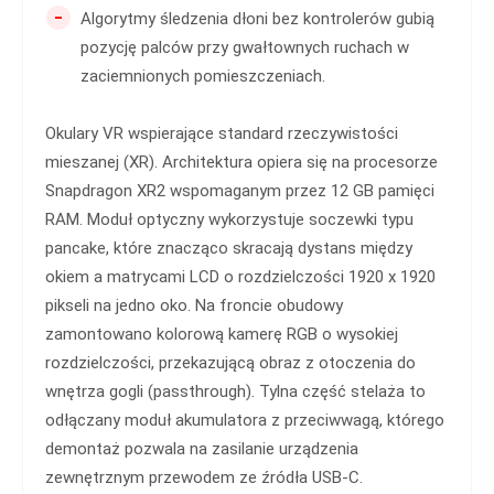
-
Algorytmy śledzenia dłoni bez kontrolerów gubią
pozycję palców przy gwałtownych ruchach w
zaciemnionych pomieszczeniach.
Okulary VR wspierające standard rzeczywistości
mieszanej (XR). Architektura opiera się na procesorze
Snapdragon XR2 wspomaganym przez 12 GB pamięci
RAM. Moduł optyczny wykorzystuje soczewki typu
pancake, które znacząco skracają dystans między
okiem a matrycami LCD o rozdzielczości 1920 x 1920
pikseli na jedno oko. Na froncie obudowy
zamontowano kolorową kamerę RGB o wysokiej
rozdzielczości, przekazującą obraz z otoczenia do
wnętrza gogli (passthrough). Tylna część stelaża to
odłączany moduł akumulatora z przeciwwagą, którego
demontaż pozwala na zasilanie urządzenia
zewnętrznym przewodem ze źródła USB-C.