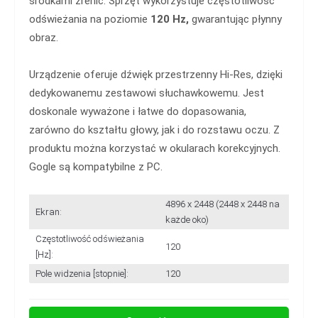
środkami źrenic. Sprzęt wykorzystuje częstotliwość
odświeżania na poziomie
120 Hz,
gwarantując płynny
obraz.
Urządzenie oferuje dźwięk przestrzenny Hi-Res, dzięki
dedykowanemu zestawowi słuchawkowemu. Jest
doskonale wyważone i łatwe do dopasowania,
zarówno do kształtu głowy, jak i do rozstawu oczu. Z
produktu można korzystać w okularach korekcyjnych.
Gogle są kompatybilne z PC.
4896 x 2448 (2448 x 2448 na
Ekran:
każde oko)
Częstotliwość odświeżania
120
[Hz]:
Pole widzenia [stopnie]:
120