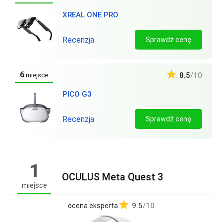
XREAL ONE PRO
Recenzja
Sprawdź cenę
6
8.5
/10
miejsce
PICO G3
Recenzja
Sprawdź cenę
1
OCULUS Meta Quest 3
miejsce
9.5
/10
ocena eksperta