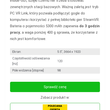
inside-out, dzięki czemu nie trzeba stosować
zewnętrznych stacji bazowych. Ważną zaletą jest tryb
PC VR Link, który pozwala podłączyć gogle do
komputera i korzystać z pełnej biblioteki gier SteamVR.
Bateria o pojemności 5300 mAh zapewnia
do 3 godzin
pracy
, a waga poniżej 400 g sprawia, że korzystanie z
nich jest komfortowe.
Ekran:
5.5", 3664 x 1920
Częstotliwość odświeżania
120
[Hz]:
Pole widzenia [stopnie]:
98
Sprawdź cenę
Zobacz produkt w: