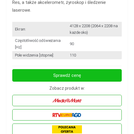
Res, a także akcelerometr, żyroskop i śledzenie
laserowe.
4128 x 2208 (2064 x 2208 na
Ekran:
każde oko)
Częstotliwość odświeżania
90
[Hz]:
Pole widzenia [stopnie]:
110
Sprawdź cenę
Zobacz produkt w: