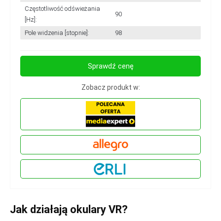
Częstotliwość odświeżania
90
[Hz]:
Pole widzenia [stopnie]:
98
Sprawdź cenę
Zobacz produkt w:
Jak działają okulary VR?