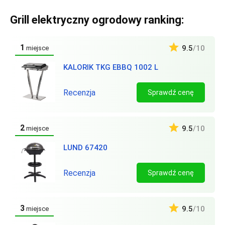
Grill elektryczny ogrodowy ranking:
1
9.5
/10
miejsce
KALORIK TKG EBBQ 1002 L
Recenzja
Sprawdź cenę
2
9.5
/10
miejsce
LUND 67420
Recenzja
Sprawdź cenę
3
9.5
/10
miejsce