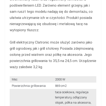
podświetleniem LED. Zarówno element grzejny, jak i
sam ruszt tego modelu nadają się do demontażu, co
ułatwia utrzymanie ich w czystości. Produkt posiada
nienagrzewającą się obudowę i metalową tacę na
wytopiony tłuszcz.
Grill elektryczny Clatronic może służyć zarówno jako
grill ogrodowy, jak i grill stołowy. Posiada zdejmowaną
osłonę przed wiatrem oraz półkę na akcesoria. Jego
powierzchnia grillowania to 35,5 na 24,5 cm. Urządzenie
waży zaledwie 3,2 kg.
Moc:
2000 W
Powierzchnia grillowania:
869 cm2
taca ociekowa, regulacja
temperatury, odłączany
stojak, półka na akcesoria,