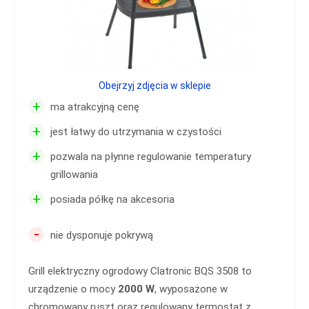
Obejrzyj zdjęcia w sklepie
+
ma atrakcyjną cenę
+
jest łatwy do utrzymania w czystości
+
pozwala na płynne regulowanie temperatury
grillowania
+
posiada półkę na akcesoria
-
nie dysponuje pokrywą
Grill elektryczny ogrodowy Clatronic BQS 3508 to
urządzenie o mocy
2000 W
, wyposażone w
chromowany ruszt oraz regulowany termostat z