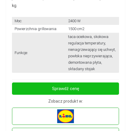
kg.
Moc:
2400 W
Powierzchnia grillowania:
1500 cm2
taca ociekowa, skokowa
regulacja temperatury,
nienagrzewający się uchwyt,
Funkcje:
powłoka nieprzywierająca,
demontowana płyta,
składany stojak
Sprawdź cenę
Zobacz produkt w: