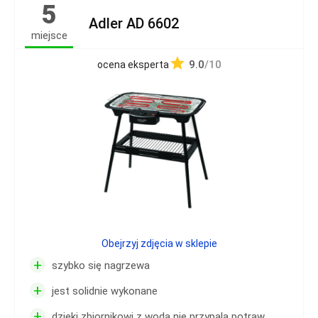
5
Adler AD 6602
miejsce
9.0
/10
ocena eksperta
Obejrzyj zdjęcia w sklepie
+
szybko się nagrzewa
+
jest solidnie wykonane
+
dzięki zbiornikowi z wodą nie przypala potraw