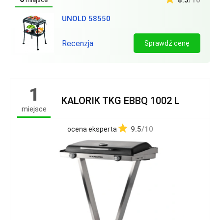
8.5
/10
UNOLD 58550
Recenzja
Sprawdź cenę
1
KALORIK TKG EBBQ 1002 L
miejsce
9.5
/10
ocena eksperta