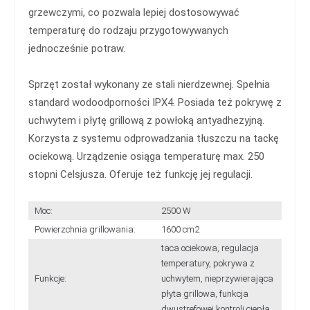
grzewczymi, co pozwala lepiej dostosowywać
temperaturę do rodzaju przygotowywanych
jednocześnie potraw.
Sprzęt został wykonany ze stali nierdzewnej. Spełnia
standard wodoodporności IPX4. Posiada też pokrywę z
uchwytem i płytę grillową z powłoką antyadhezyjną.
Korzysta z systemu odprowadzania tłuszczu na tackę
ociekową. Urządzenie osiąga temperaturę max. 250
stopni Celsjusza. Oferuje też funkcję jej regulacji.
Moc:
2500 W
Powierzchnia grillowania:
1600 cm2
taca ociekowa, regulacja
temperatury, pokrywa z
Funkcje:
uchwytem, nieprzywierająca
płyta grillowa, funkcja
dwustrefowej kontroli ciepła