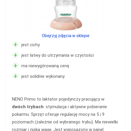
Obejrzyj zdjęcia w sklepie
+
jest cichy
+
jest łatwy do utrzymania w czystości
+
ma niewygórowaną cenę
+
jest solidnie wykonany
NENO Primo to laktator pojedynczy pracujący w
dwóch trybach
: stymulacja i aktywne pobieranie
pokarmu. Sprzęt oferuje regulację mocy na 5 i 9
poziomach (zależnie od wybranego trybu). Ma niewielki
rozmiar i niską wagę. Jest wyposażony w panel