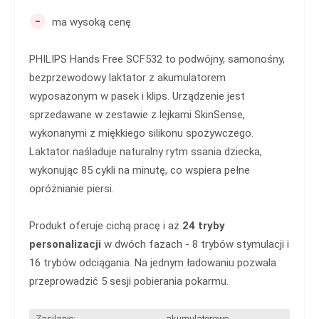
-
ma wysoką cenę
PHILIPS Hands Free SCF532 to podwójny, samonośny,
bezprzewodowy laktator z akumulatorem
wyposażonym w pasek i klips. Urządzenie jest
sprzedawane w zestawie z lejkami SkinSense,
wykonanymi z miękkiego silikonu spożywczego.
Laktator naśladuje naturalny rytm ssania dziecka,
wykonując 85 cykli na minutę, co wspiera pełne
opróżnianie piersi.
Produkt oferuje cichą pracę i aż
24 tryby
personalizacji
w dwóch fazach - 8 trybów stymulacji i
16 trybów odciągania. Na jednym ładowaniu pozwala
przeprowadzić 5 sesji pobierania pokarmu.
Zasilanie:
akumulatorowe