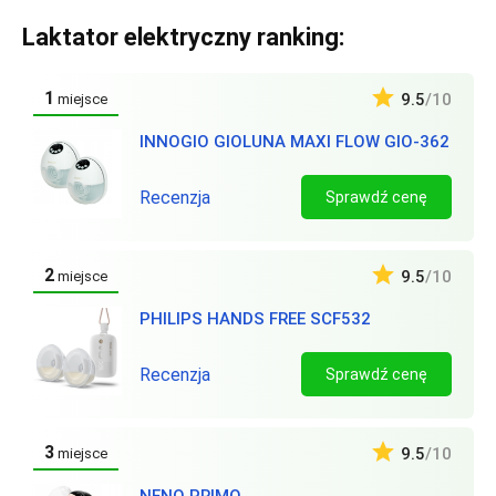
Laktator elektryczny ranking:
1
9.5
/10
miejsce
INNOGIO GIOLUNA MAXI FLOW GIO-362
Recenzja
Sprawdź cenę
2
9.5
/10
miejsce
PHILIPS HANDS FREE SCF532
Recenzja
Sprawdź cenę
3
9.5
/10
miejsce