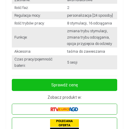
Ilość faz:
2
Regulacja mocy:
personalizacja [24 sposoby]
Ilość trybów pracy:
8 stymulacji, 16 odciągania
zmiana trybu stymulacji,
Funkcje:
zmiana trybu odciągania,
opcja przypięcia do odzieży
Akcesoria:
taśma do zawieszania
Czas pracy/pojemność
5 sesji
baterii:
Sprawdź cenę
Zobacz produkt w: