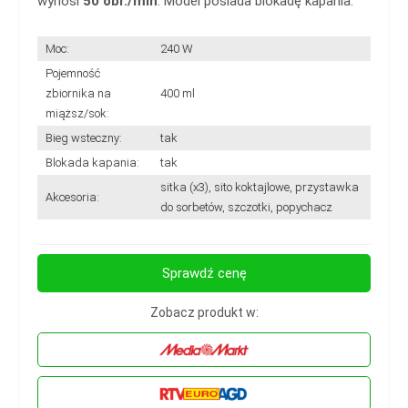
wynosi
50 obr./min
. Model posiada blokadę kapania.
Moc:
240 W
Pojemność
zbiornika na
400 ml
miąższ/sok:
Bieg wsteczny:
tak
Blokada kapania:
tak
sitka (x3), sito koktajlowe, przystawka
Akcesoria:
do sorbetów, szczotki, popychacz
Sprawdź cenę
Zobacz produkt w: