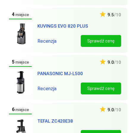
4
9.5
/10
miejsce
KUVINGS EVO 820 PLUS
Recenzja
Sprawdź cenę
5
9.0
/10
miejsce
PANASONIC MJ-L500
Recenzja
Sprawdź cenę
6
9.0
/10
miejsce
TEFAL ZC420E38