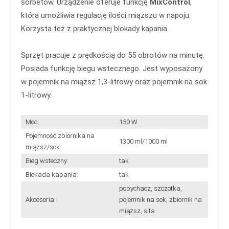
sorbetów. Urządzenie oferuje funkcję
MixControl
,
która umożliwia regulację ilości miąższu w napoju.
Korzysta też z praktycznej blokady kapania.
Sprzęt pracuje z prędkością do 55 obrotów na minutę.
Posiada funkcję biegu wstecznego. Jest wyposażony
w pojemnik na miąższ 1,3-litrowy oraz pojemnik na sok
1-litrowy.
Moc:
150 W
Pojemność zbiornika na
1300 ml/1000 ml
miąższ/sok:
Bieg wsteczny:
tak
Blokada kapania:
tak
popychacz, szczotka,
Akcesoria:
pojemnik na sok, zbiornik na
miąższ, sita