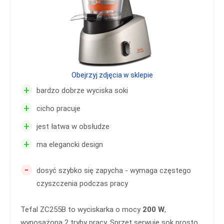
Obejrzyj zdjęcia w sklepie
+
bardzo dobrze wyciska soki
+
cicho pracuje
+
jest łatwa w obsłudze
+
ma elegancki design
-
dosyć szybko się zapycha - wymaga częstego
czyszczenia podczas pracy
Tefal ZC255B to wyciskarka o mocy
200 W
,
wyposażona 2 tryby pracy. Sprzęt serwuje sok prosto