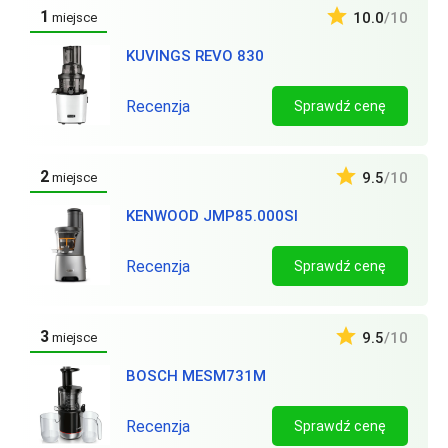
1
10.0
/10
miejsce
KUVINGS REVO 830
Recenzja
Sprawdź cenę
2
9.5
/10
miejsce
KENWOOD JMP85.000SI
Recenzja
Sprawdź cenę
3
9.5
/10
miejsce
BOSCH MESM731M
Recenzja
Sprawdź cenę