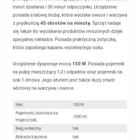
minut działania i 30 minut odpoczynku. Urządzenie
posiada stalową śrubę, która wyciska owoce i warzywa
z prędkością
45 obrotów na minutę
. Sprzęt nadaje
się także do wyciskania produktów mrożonych dzięki
specjalnej nakładce. Posiada praktyczną zatyczkę,
która zapobiega kapaniu wyciśniętego soku.
Urządzenie dysponuje mocą
150 W
. Posiada pojemnik
na pulpę mieszczący 1,3 l odpadów oraz pojemnik na
sok 1-litrowy. Jego atutem jest także duży otwór
wlotowy na warzywa i owoce.
Moc:
150 W
Pojemność zbiornika na
1000 ml
miąższ/sok:
Bieg wsteczny:
tak
Blokada kapania:
tak