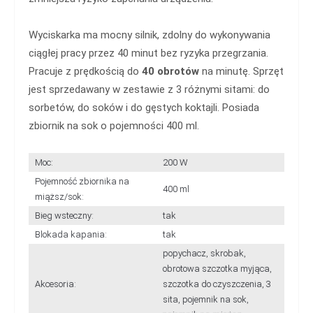
Wyciskarka ma mocny silnik, zdolny do wykonywania
ciągłej pracy przez 40 minut bez ryzyka przegrzania.
Pracuje z prędkością do
40 obrotów
na minutę. Sprzęt
jest sprzedawany w zestawie z 3 różnymi sitami: do
sorbetów, do soków i do gęstych koktajli. Posiada
zbiornik na sok o pojemności 400 ml.
Moc:
200 W
Pojemność zbiornika na
400 ml
miąższ/sok:
Bieg wsteczny:
tak
Blokada kapania:
tak
popychacz, skrobak,
obrotowa szczotka myjąca,
Akcesoria:
szczotka do czyszczenia, 3
sita, pojemnik na sok,