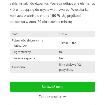
szklanki, jak i do dzbanka. Posiada odłączane elementy,
które nadają się do mycia w zmywarce. Wyciskarka
korzysta z silnika o mocy
150 W
. Jej prędkość
obrotowa wynosi 80 obrotów na minutę.
Moc:
150 W
Pojemność zbiornika na
1 litr/0,8 litra
miąższ/sok:
Bieg wsteczny:
tak
Blokada kapania:
tak
filtry stalowe (x2),
Akcesoria:
popychacz
Sprawdź cenę
Zobacz produkt w: