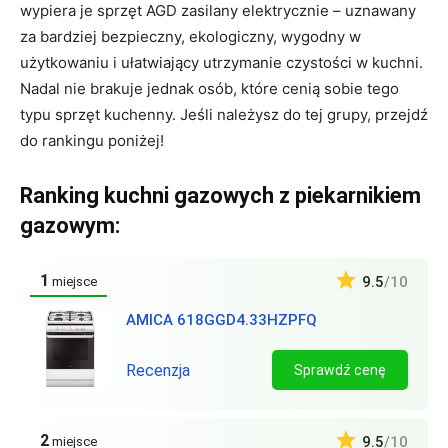
wypiera je sprzęt AGD zasilany elektrycznie – uznawany
za bardziej bezpieczny, ekologiczny, wygodny w
użytkowaniu i ułatwiający utrzymanie czystości w kuchni.
Nadal nie brakuje jednak osób, które cenią sobie tego
typu sprzęt kuchenny. Jeśli należysz do tej grupy, przejdź
do rankingu poniżej!
Ranking kuchni gazowych z piekarnikiem
gazowym:
1
9.5
/10
miejsce
AMICA 618GGD4.33HZPFQ
Recenzja
Sprawdź cenę
2
9.5
/10
miejsce