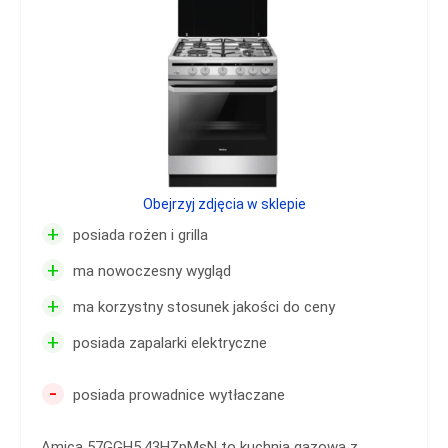
Obejrzyj zdjęcia w sklepie
+
posiada rożen i grilla
+
ma nowoczesny wygląd
+
ma korzystny stosunek jakości do ceny
+
posiada zapalarki elektryczne
-
posiada prowadnice wytłaczane
Amica 57GGH5.43HZpMsN to kuchnia gazowa z