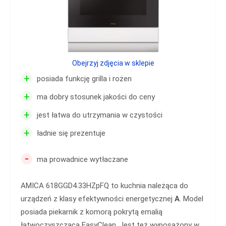
Obejrzyj zdjęcia w sklepie
+
posiada funkcję grilla i rożen
+
ma dobry stosunek jakości do ceny
+
jest łatwa do utrzymania w czystości
+
ładnie się prezentuje
-
ma prowadnice wytłaczane
AMICA 618GGD4.33HZpFQ to kuchnia należąca do
urządzeń z klasy efektywności energetycznej
A
. Model
posiada piekarnik z komorą pokrytą emalią
łatwoczyszczącą EasyClean. Jest też wyposażony w