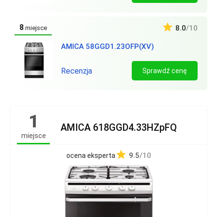
8
8.0
/10
miejsce
AMICA 58GGD1.23OFP(XV)
Recenzja
Sprawdź cenę
1
AMICA 618GGD4.33HZpFQ
miejsce
9.5
/10
ocena eksperta