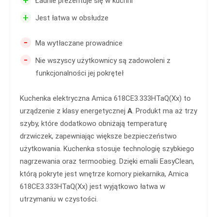
+
Ładnie prezentuje się w kuchni
+
Jest łatwa w obsłudze
-
Ma wytłaczane prowadnice
-
Nie wszyscy użytkownicy są zadowoleni z
funkcjonalności jej pokręteł
Kuchenka elektryczna Amica 618CE3.333HTaQ(Xx) to
urządzenie z klasy energetycznej
A
. Produkt ma aż trzy
szyby, które dodatkowo obniżają temperaturę
drzwiczek, zapewniając większe bezpieczeństwo
użytkowania. Kuchenka stosuje technologię szybkiego
nagrzewania oraz termoobieg. Dzięki emalii EasyClean,
którą pokryte jest wnętrze komory piekarnika, Amica
618CE3.333HTaQ(Xx) jest wyjątkowo łatwa w
utrzymaniu w czystości.