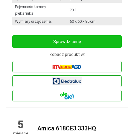
Pojemność komory
73 l
piekarnika:
Wymiary urządzenia:
60 x 60 x 85 cm
Sprawdź cenę
Zobacz produkt w:
5
Amica 618CE3.333HQ
miejsce