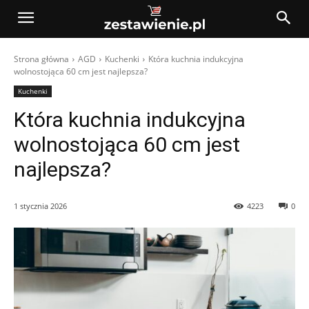
Strona główna
AGD
Kuchenki
Która kuchnia indukcyjna
wolnostojąca 60 cm jest najlepsza?
Kuchenki
Która kuchnia indukcyjna
wolnostojąca 60 cm jest
najlepsza?
1 stycznia 2026
4223
0