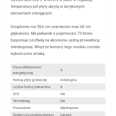
temperatury pól płyty ukrytą w dotykowych
elementach sterujących.
Urządzenie ma 59,6 cm szerokości oraz 60 cm
głębokości. Ma piekarnik o pojemności 73 litrów.
Dysponuje szufladą na akcesoria i jedną prowadnicą
teleskopową. Wnętrze komory tego modelu zostało
wykończone emalią.
Klasa efektywności
A
energetycznej:
Rodzaj płyty grzewczej:
indukcyjna
Liczba funkcji piekarnika:
8
Grill:
tak
Termoobieg:
tak
Prowadnice:
teleskopowe
System czyszczenia komory:
parowy