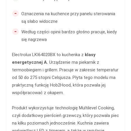
-
Oznaczenia na kuchence przy panelu sterowania
są słabo widoczne
-
Według części opinii bardzo głośno pracuje, kiedy
się nagrzewa
Electrolux LKI64020BX to kuchenka z
klasy
energetycznej A.
Urządzenie ma piekarnik z
termoobiegiem i grillem. Pracuje w zakresie temperatur
od 50 do 275 stopni Celsjusza. Płyta tego modelu ma
praktyczną funkcję Hob2Hood, która pozwala jej
współpracować z okapem.
Produkt wykorzystuje technologię Multilevel Cooking,
czyli dodatkowy pierścień grzewczy, który pozwala piec
na kilku poziomach jednocześnie. Kuchnia zawiera
wyświetlacz LED z timerem, a także w regulację