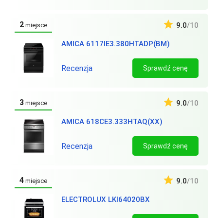
2
9.0
/10
miejsce
AMICA 6117IE3.380HTADP(BM)
Recenzja
Sprawdź cenę
3
9.0
/10
miejsce
AMICA 618CE3.333HTAQ(XX)
Recenzja
Sprawdź cenę
4
9.0
/10
miejsce
ELECTROLUX LKI64020BX