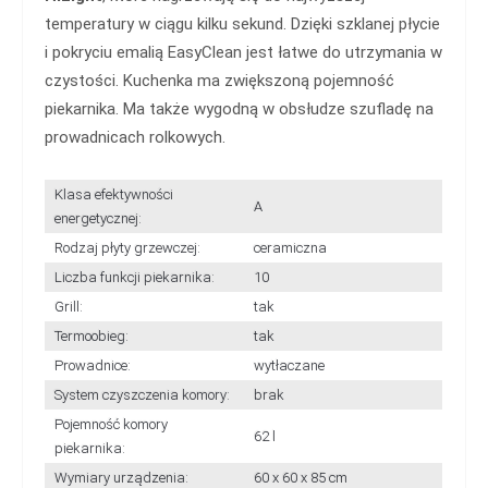
temperatury w ciągu kilku sekund. Dzięki szklanej płycie
i pokryciu emalią EasyClean jest łatwe do utrzymania w
czystości. Kuchenka ma zwiększoną pojemność
piekarnika. Ma także wygodną w obsłudze szufladę na
prowadnicach rolkowych.
Klasa efektywności
A
energetycznej:
Rodzaj płyty grzewczej:
ceramiczna
Liczba funkcji piekarnika:
10
Grill:
tak
Termoobieg:
tak
Prowadnice:
wytłaczane
System czyszczenia komory:
brak
Pojemność komory
62 l
piekarnika:
Wymiary urządzenia:
60 x 60 x 85 cm