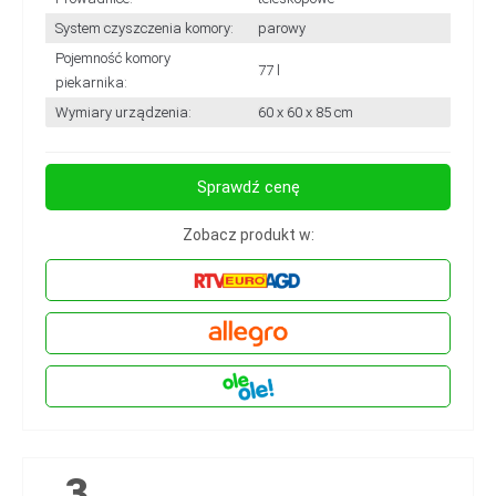
System czyszczenia komory:
parowy
Pojemność komory
77 l
piekarnika:
Wymiary urządzenia:
60 x 60 x 85 cm
Sprawdź cenę
Zobacz produkt w:
3