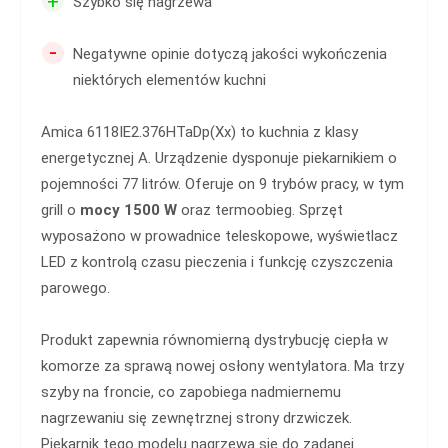
+
Szybko się nagrzewa
-
Negatywne opinie dotyczą jakości wykończenia
niektórych elementów kuchni
Amica 6118IE2.376HTaDp(Xx) to kuchnia z klasy
energetycznej A. Urządzenie dysponuje piekarnikiem o
pojemności 77 litrów. Oferuje on 9 trybów pracy, w tym
grill o
mocy 1500 W
oraz termoobieg. Sprzęt
wyposażono w prowadnice teleskopowe, wyświetlacz
LED z kontrolą czasu pieczenia i funkcję czyszczenia
parowego.
Produkt zapewnia równomierną dystrybucję ciepła w
komorze za sprawą nowej osłony wentylatora. Ma trzy
szyby na froncie, co zapobiega nadmiernemu
nagrzewaniu się zewnętrznej strony drzwiczek.
Piekarnik tego modelu nagrzewa się do zadanej