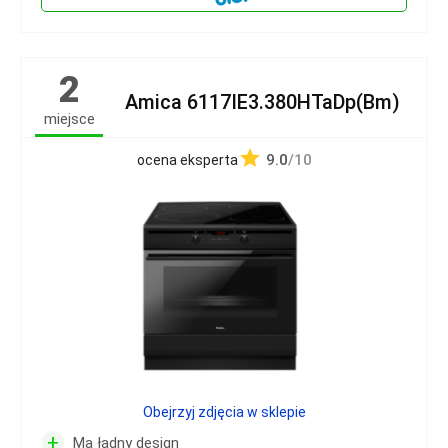
2
Amica 6117IE3.380HTaDp(Bm)
miejsce
9.0
/10
ocena eksperta
Obejrzyj zdjęcia w sklepie
+
Ma ładny design