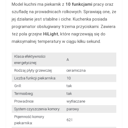
Model kuchni ma piekarnik z
10 funkcjami
pracy oraz
szufladę na prowadnicach rolkowych. Sprawiają one, że
jej działanie jest stabilne i ciche. Kuchenka posiada
programator obsługiwany trzema przyciskami. Zawiera
też pola grzejne
HiLight
, które nagrzewają się do
maksymalnej temperatury w ciągu kilku sekund.
Klasa efektywności
A
energetycznej:
Rodzaj płyty grzewczej:
ceramiczna
Liczba funkcji piekarnika:
10
Grill:
tak
Termoobieg:
tak
Prowadnice:
wytłaczane
System czyszczenia komory:
parowy
Pojemność komory
62 l
piekarnika: