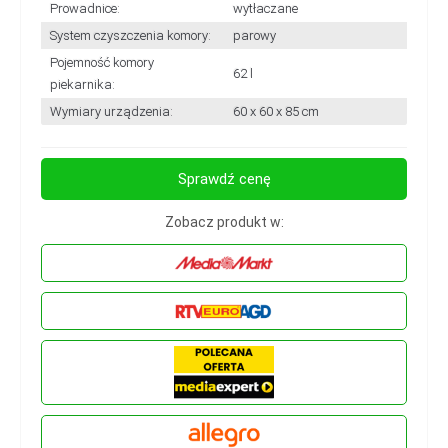
Prowadnice:
wytłaczane
System czyszczenia komory:
parowy
Pojemność komory
62 l
piekarnika:
Wymiary urządzenia:
60 x 60 x 85 cm
Sprawdź cenę
Zobacz produkt w: