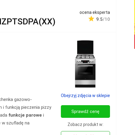
ocena eksperta
HZPTSDPA(XX)
9.5
/10
Obejrzyj zdjęcia w sklepie
chenka gazowo-
 i funkcją pieczenia pizzy
Sprawdź cenę
iada
funkcje parowe
i
 w szufladę na
Zobacz produkt w: