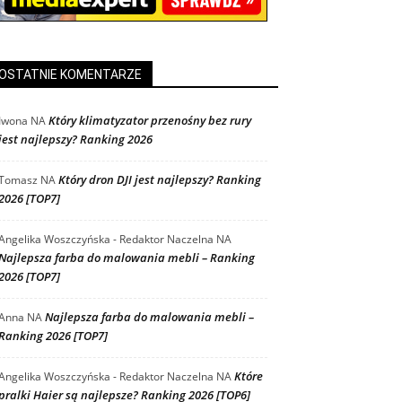
OSTATNIE KOMENTARZE
Który klimatyzator przenośny bez rury
Iwona
NA
jest najlepszy? Ranking 2026
Który dron DJI jest najlepszy? Ranking
Tomasz
NA
2026 [TOP7]
Angelika Woszczyńska - Redaktor Naczelna
NA
Najlepsza farba do malowania mebli – Ranking
2026 [TOP7]
Najlepsza farba do malowania mebli –
Anna
NA
Ranking 2026 [TOP7]
Które
Angelika Woszczyńska - Redaktor Naczelna
NA
pralki Haier są najlepsze? Ranking 2026 [TOP6]