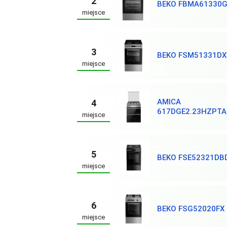
2
BEKO FBMA61330
miejsce
3
BEKO FSM51331D
miejsce
AMICA
4
617DGE2.23HZPTA
miejsce
5
BEKO FSE52321DB
miejsce
6
BEKO FSG52020FX
miejsce