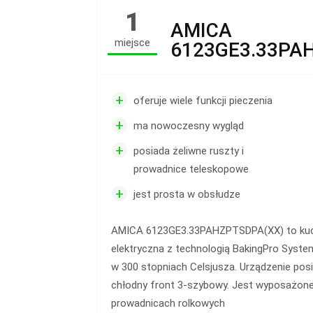
1
AMICA
miejsce
6123GE3.33PA
+
oferuje wiele funkcji pieczenia
+
ma nowoczesny wygląd
+
posiada żeliwne ruszty i
prowadnice teleskopowe
+
jest prosta w obsłudze
AMICA 6123GE3.33PAHZPTSDPA(XX) to ku
elektryczna z technologią BakingPro System
w 300 stopniach Celsjusza. Urządzenie pos
chłodny front 3-szybowy. Jest wyposażone
prowadnicach rolkowych