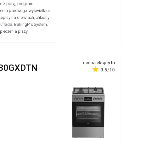
ie z parą, program
enia parowego, wyświetlacz
zepisy na drzwiach, chłodny
szuflada, BakingPro System,
 pieczenia pizzy
ocena eksperta
330GXDTN
9.5
/10