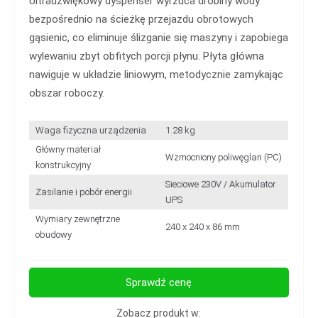
Ultradźwiękowy dyspenser wyrzuca drobiny wody
bezpośrednio na ścieżkę przejazdu obrotowych
gąsienic, co eliminuje ślizganie się maszyny i zapobiega
wylewaniu zbyt obfitych porcji płynu. Płyta główna
nawiguje w układzie liniowym, metodycznie zamykając
obszar roboczy.
Waga fizyczna urządzenia
1.28 kg
Główny materiał
Wzmocniony poliwęglan (PC)
konstrukcyjny
Sieciowe 230V / Akumulator
Zasilanie i pobór energii
UPS
Wymiary zewnętrzne
240 x 240 x 86 mm
obudowy
Sprawdź cenę
Zobacz produkt w: