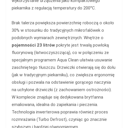
wykorzystanie urządzenia jako kompaktowego
piekarnika z regulacją temperatury do 200°C.
Brak talerza powiększa powierzchnię roboczą o około
30% w stosunku do tradycyjnych mikrofalówek o
podobnych wymiarach zewnętrznych. Wnętrze o
pojemności 23 litrów
pokryte jest trwałą powłoką
fluorynową (łatwoczyszczącą), co w połączeniu ze
specjalnym programem Aqua Clean ułatwia usuwanie
zaschniętego tłuszczu. Drzwiczki otwierają się do dołu
(jak w tradycyjnym piekarniku), co zwiększa ergonomię
obsługi i pozwala na odstawienie gorącego naczynia
na uchylone drzwiczki (z zachowaniem ostrożności).
W komplecie znajduje się dedykowana brytfanna
emaliowana, idealna do zapiekania i pieczenia.
Technologia inwerterowa poprawia również proces
rozmrażania (Turbo Defrost), czyniąc go znacznie
szybszym i bardziej równomiernym.