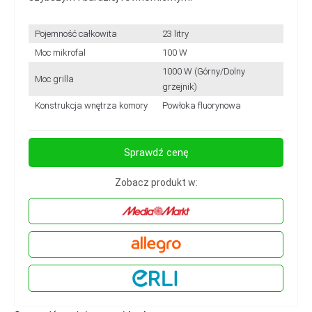
Pojemność całkowita
23 litry
Moc mikrofal
100 W
1000 W (Górny/Dolny
Moc grilla
grzejnik)
Konstrukcja wnętrza komory
Powłoka fluorynowa
Sprawdź cenę
Zobacz produkt w: