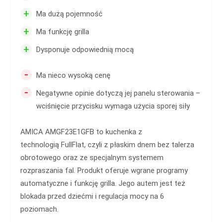
+
Ma dużą pojemność
+
Ma funkcję grilla
+
Dysponuje odpowiednią mocą
-
Ma nieco wysoką cenę
-
Negatywne opinie dotyczą jej panelu sterowania –
wciśnięcie przycisku wymaga użycia sporej siły
AMICA AMGF23E1GFB to kuchenka z
technologią FullFlat, czyli z płaskim dnem bez talerza
obrotowego oraz ze specjalnym systemem
rozpraszania fal. Produkt oferuje wgrane programy
automatyczne i funkcję grilla. Jego autem jest też
blokada przed dziećmi i regulacja mocy na 6
poziomach.