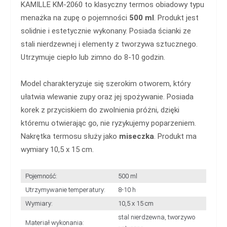
KAMILLE KM-2060 to klasyczny termos obiadowy typu
menażka na zupę o pojemności
500 ml
. Produkt jest
solidnie i estetycznie wykonany. Posiada ścianki ze
stali nierdzewnej i elementy z tworzywa sztucznego.
Utrzymuje ciepło lub zimno do 8-10 godzin.
Model charakteryzuje się szerokim otworem, który
ułatwia wlewanie zupy oraz jej spożywanie. Posiada
korek z przyciskiem do zwolnienia próżni, dzięki
któremu otwierając go, nie ryzykujemy poparzeniem.
Nakrętka termosu służy jako
miseczka
. Produkt ma
wymiary 10,5 x 15 cm.
Pojemność:
500 ml
Utrzymywanie temperatury:
8-10 h
Wymiary:
10,5 x 15 cm
stal nierdzewna, tworzywo
Materiał wykonania: