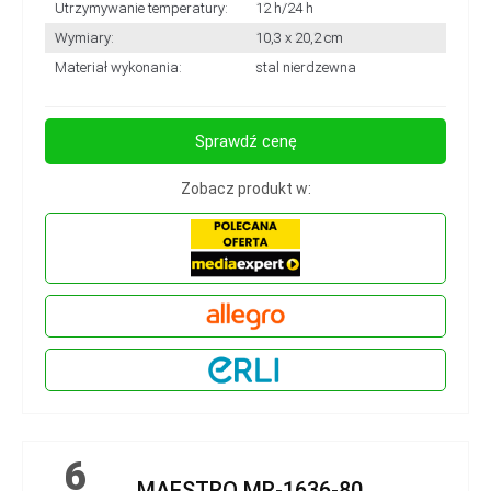
Utrzymywanie temperatury:
12 h/24 h
Wymiary:
10,3 x 20,2 cm
Materiał wykonania:
stal nierdzewna
Sprawdź cenę
Zobacz produkt w:
6
MAESTRO MR-1636-80