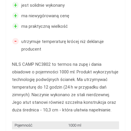
+
jest solidnie wykonany
+
ma niewygórowaną cenę
+
ma praktyczną wielkość
-
utrzymuje temperaturę krócej niż deklaruje
producent
NILS CAMP NC3802 to termos na zupę i dania
obiadowe o pojemności 1000 ml. Produkt wykorzystuje
technologię podwójnych ścianek. Ma utrzymywać
temperaturę do 12 godzin (24 h w przypadku dań
zimnych). Naczynie wykonano ze stali nierdzewnej.
Jego atut stanowi również szczelna konstrukcja oraz
duża średnica - 10,3 cm - która ułatwia napełnianie.
Pojemność:
1000 ml