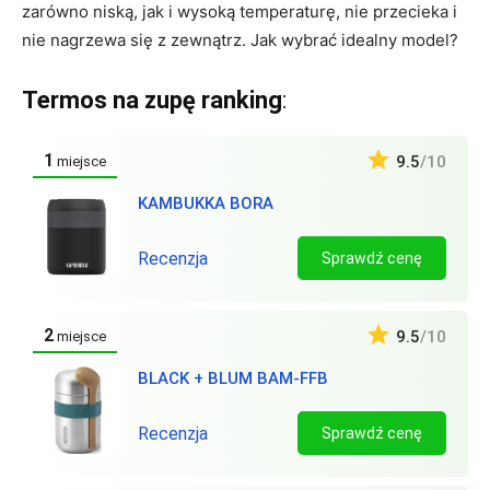
zarówno niską, jak i wysoką temperaturę, nie przecieka i
nie nagrzewa się z zewnątrz. Jak wybrać idealny model?
Termos na zupę ranking
:
1
9.5
/10
miejsce
KAMBUKKA BORA
Recenzja
Sprawdź cenę
2
9.5
/10
miejsce
BLACK + BLUM BAM-FFB
Recenzja
Sprawdź cenę