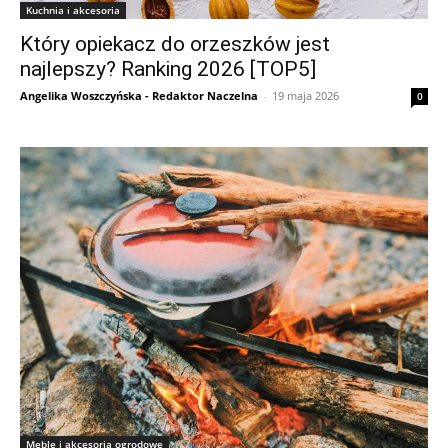
Kuchnia i akcesoria
Który opiekacz do orzeszków jest
najlepszy? Ranking 2026 [TOP5]
Angelika Woszczyńska - Redaktor Naczelna
-
19 maja 2026
0
Meble i akcesoria ogrodowe