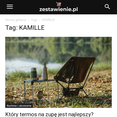
Strona główna
Tagi
KAMILLE
Tag: KAMILLE
Kuchnia i akcesoria
Który termos na zupę jest najlepszy?