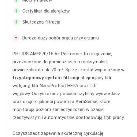
Mocny nawiew
+
Certyfikat dla alergików
+
Skuteczna filtracja
-
Bardzo duży pobór prądu przy grzaniu
PHILIPS AMF870/15 Air Performer to urządzenie,
przeznaczone do pomieszczeń o maksymalnej
powierzchni do ok. 70 m². Sprzęt został wyposażony w
trzystopniowy system filtracji
obejmujący filtr
wstępny, filtr NanoProtect HEPA oraz filtr
węglowy. Oczyszczacz posiada czytelny wyświetlacz
oraz czujniki jakości powietrza AeraSense, które
monitorują poziom zanieczyszczeń w czasie
rzeczywistym i automatycznie dostosowują tryb pracy.
Oczyszczacz zapewnia skuteczną cyrkulację