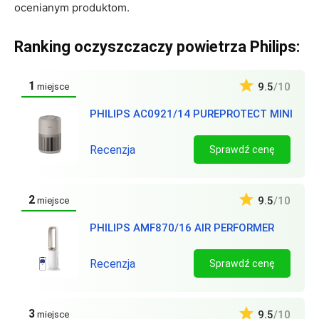
ocenianym produktom.
Ranking oczyszczaczy powietrza Philips:
1
9.5
/10
miejsce
PHILIPS AC0921/14 PUREPROTECT MINI
Recenzja
Sprawdź cenę
2
9.5
/10
miejsce
PHILIPS AMF870/16 AIR PERFORMER
Recenzja
Sprawdź cenę
3
9.5
/10
miejsce