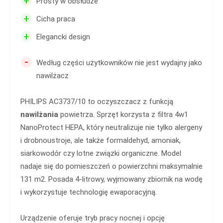
+
Prosty w obsłudze
+
Cicha praca
+
Elegancki design
-
Według części użytkowników nie jest wydajny jako
nawilżacz
PHILIPS AC3737/10 to oczyszczacz z funkcją
nawilżania
powietrza. Sprzęt korzysta z filtra 4w1
NanoProtect HEPA, który neutralizuje nie tylko alergeny
i drobnoustroje, ale także formaldehyd, amoniak,
siarkowodór czy lotne związki organiczne. Model
nadaje się do pomieszczeń o powierzchni maksymalnie
131 m2. Posada 4-litrowy, wyjmowany zbiornik na wodę
i wykorzystuje technologię ewaporacyjną.
Urządzenie oferuje tryb pracy nocnej i opcję