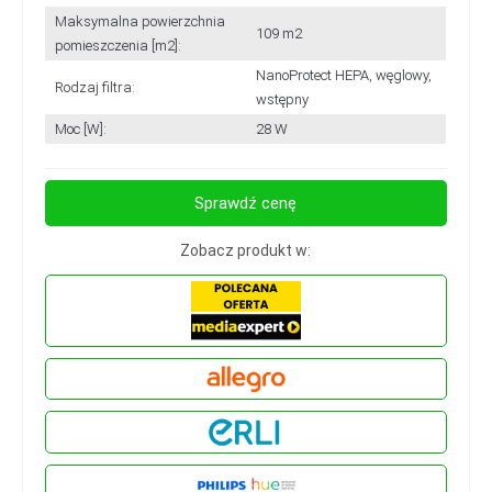
Maksymalna powierzchnia
109 m2
pomieszczenia [m2]:
NanoProtect HEPA, węglowy,
Rodzaj filtra:
wstępny
Moc [W]:
28 W
Sprawdź cenę
Zobacz produkt w: