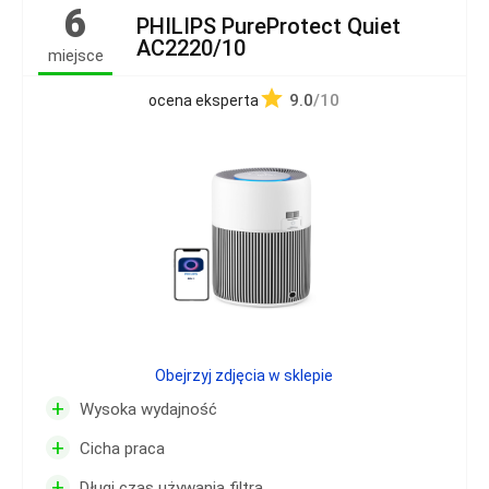
6
PHILIPS PureProtect Quiet
AC2220/10
miejsce
9.0
/10
ocena eksperta
Obejrzyj zdjęcia w sklepie
+
Wysoka wydajność
+
Cicha praca
+
Długi czas używania filtra