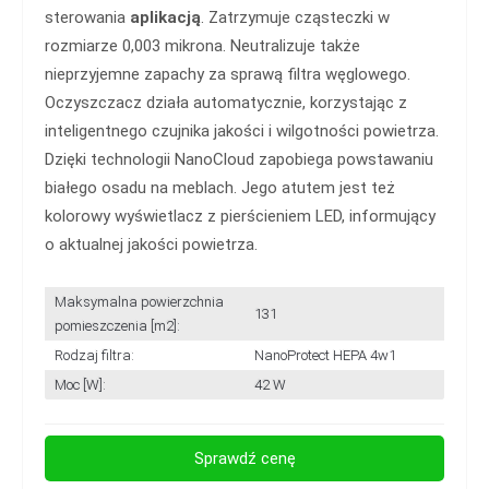
sterowania
aplikacją
. Zatrzymuje cząsteczki w
rozmiarze 0,003 mikrona. Neutralizuje także
nieprzyjemne zapachy za sprawą filtra węglowego.
Oczyszczacz działa automatycznie, korzystając z
inteligentnego czujnika jakości i wilgotności powietrza.
Dzięki technologii NanoCloud zapobiega powstawaniu
białego osadu na meblach. Jego atutem jest też
kolorowy wyświetlacz z pierścieniem LED, informujący
o aktualnej jakości powietrza.
Maksymalna powierzchnia
131
pomieszczenia [m2]:
Rodzaj filtra:
NanoProtect HEPA 4w1
Moc [W]:
42 W
Sprawdź cenę