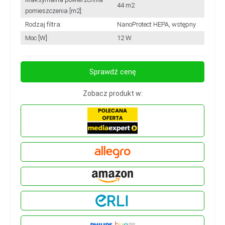
44 m2
pomieszczenia [m2]:
Rodzaj filtra:
NanoProtect HEPA, wstępny
Moc [W]:
12 W
Sprawdź cenę
Zobacz produkt w: