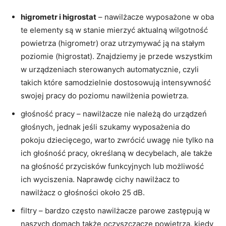
higrometr i higrostat
– nawilżacze wyposażone w oba
te elementy są w stanie mierzyć aktualną wilgotność
powietrza (higrometr) oraz utrzymywać ją na stałym
poziomie (higrostat). Znajdziemy je przede wszystkim
w urządzeniach sterowanych automatycznie, czyli
takich które samodzielnie dostosowują intensywność
swojej pracy do poziomu nawilżenia powietrza.
głośność pracy – nawilżacze nie należą do urządzeń
głośnych, jednak jeśli szukamy wyposażenia do
pokoju dziecięcego, warto zwrócić uwagę nie tylko na
ich głośność pracy, określaną w decybelach, ale także
na głośność przycisków funkcyjnych lub możliwość
ich wyciszenia. Naprawdę cichy nawilżacz to
nawilżacz o głośności około 25 dB.
filtry – bardzo często nawilżacze parowe zastępują w
naszych domach także oczyszczacze powietrza, kiedy