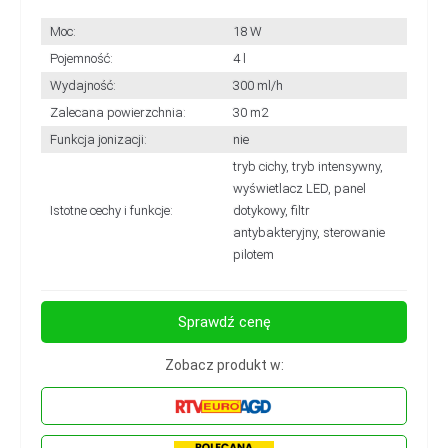
Moc:
18 W
Pojemność:
4 l
Wydajność:
300 ml/h
Zalecana powierzchnia:
30 m2
Funkcja jonizacji:
nie
tryb cichy, tryb intensywny,
wyświetlacz LED, panel
Istotne cechy i funkcje:
dotykowy, filtr
antybakteryjny, sterowanie
pilotem
Sprawdź cenę
Zobacz produkt w: