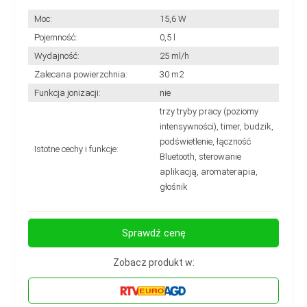
Moc:
15,6 W
Pojemność:
0,5 l
Wydajność:
25 ml/h
Zalecana powierzchnia:
30 m2
Funkcja jonizacji:
nie
trzy tryby pracy (poziomy
intensywności), timer, budzik,
podświetlenie, łączność
Istotne cechy i funkcje:
Bluetooth, sterowanie
aplikacją, aromaterapia,
głośnik
Sprawdź cenę
Zobacz produkt w: