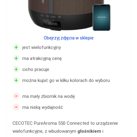
Obejrzyj zdjęcia w sklepie
+
jest wielofunkcyjny
+
ma atrakcyjną cenę
+
cicho pracuje
+
można kupić go w kilku kolorach do wyboru
-
ma mały zbiornik na wodę
-
ma niską wydajność
CECOTEC PureAroma 550 Connected to urządzenie
wielofunkcyjne, z wbudowanym
głośnikiem
i