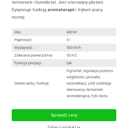
termometr i humidistat. Jest sterowany pilotem.
Dysponuje funkcją
aromaterapii
i trybem pracy
nocnej.
Moc:
400 W
Pojemność:
5 l
Wydajność:
500 ml/h
Zalecana powierzchnia:
50 m2
Funkcja jonizacji:
tak
higrostat, regulacja poziomu
wilgotności, jonizator,
Istotne cechy i funkcje:
wyświetlacz, pilot zdalnego
sterowania, termometr,
aromaterapia, tryb nocny
Sprawdź cenę
Zobacz produkt w: