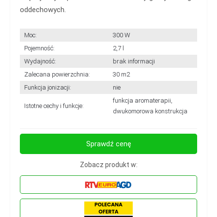
oddechowych.
Moc:
300 W
Pojemność:
2,7 l
Wydajność:
brak informacji
Zalecana powierzchnia:
30 m2
Funkcja jonizacji:
nie
funkcja aromaterapii,
Istotne cechy i funkcje:
dwukomorowa konstrukcja
Sprawdź cenę
Zobacz produkt w: