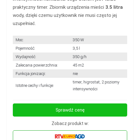
praktyczny timer. Zbiornik urządzenia mieści
3.5 litra
wody, dzięki czemu użytkownik nie musi często jej
uzupełniać.
Moc:
350 W
Pojemność:
3,5 l
Wydajność:
350 g/h
Zalecana powierzchnia:
45 m2
Funkcja jonizacji:
nie
timer, higrostat, 2 poziomy
Istotne cechy i funkcje:
intensywności
Sprawdź cenę
Zobacz produkt w: