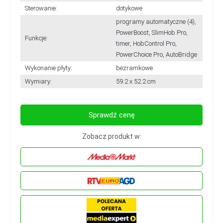
Sterowanie:
dotykowe
programy automatyczne (4),
PowerBoost, SlimHob Pro,
Funkcje:
timer, HobControl Pro,
PowerChoice Pro, AutoBridge
Wykonanie płyty:
bezramkowe
Wymiary:
59.2 x 52.2 cm
Sprawdź cenę
Zobacz produkt w: