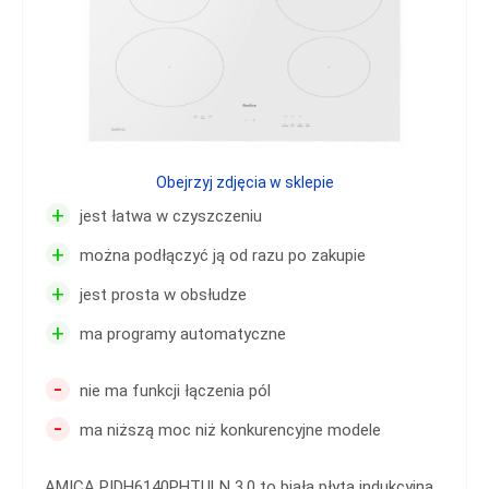
Obejrzyj zdjęcia w sklepie
+
jest łatwa w czyszczeniu
+
można podłączyć ją od razu po zakupie
+
jest prosta w obsłudze
+
ma programy automatyczne
-
nie ma funkcji łączenia pól
-
ma niższą moc niż konkurencyjne modele
AMICA PIDH6140PHTULN 3.0 to biała płyta indukcyjna