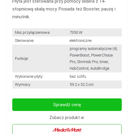
Płyta jest sterowana przy pomocy slidera z 14-
stopniową skalą mocy. Posiada też Booster, pauzę i
minutnik.
Moc przyłączeniowa:
7350 W
Sterowanie:
elektroniczne
programy automatyczne (4),
PowerBoost, PowerChoice
Funkcje:
Pro, SlimHob Pro, timer,
HobControl, AutoBridge
Wykonanie płyty:
bez szlifu
Wymiary:
59.2 x 52.2 cm
Sprawdź cenę
Zobacz produkt w: