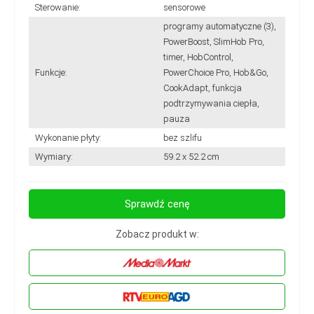
Sterowanie:
sensorowe
programy automatyczne (3),
PowerBoost, SlimHob Pro,
timer, HobControl,
Funkcje:
PowerChoice Pro, Hob&Go,
CookAdapt, funkcja
podtrzymywania ciepła,
pauza
Wykonanie płyty:
bez szlifu
Wymiary:
59.2 x 52.2 cm
Sprawdź cenę
Zobacz produkt w: