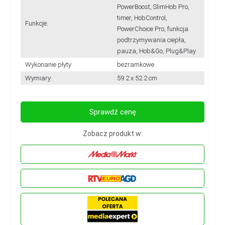
PowerBoost, SlimHob Pro,
timer, HobControl,
Funkcje:
PowerChoice Pro, funkcja
podtrzymywania ciepła,
pauza, Hob&Go, Plug&Play
Wykonanie płyty:
bezramkowe
Wymiary:
59.2 x 52.2 cm
Sprawdź cenę
Zobacz produkt w: