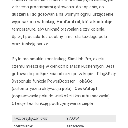
z trzema programami gotowania: do topienia, do
duszenia i do gotowania na wolnym ogniu. Urządzenie
wyposażono w funkcję
HobControl
, która kontroluje
temperaturę, aby uniknąć przypalania czy kipienia.
Sprzęt posiada też osobny timer dla każdego pola
oraz funkcję pauzy.
Płyta ma smukłą konstrukcję SlimHob Pro, dzięki
czemu mieści się w cienkich blatach kuchennych. Jest
gotowa do podłączenia od razu po zakupie - Plug&Play.
Dysponuje funkcją PowerBooster, Hob&Go
(automatyczna aktywacja pola) i
CookAdapt
(dopasowanie pola do wielkości i kształtu naczynia).
Oferuje też funkcję podtrzymywania ciepła.
Moc przyłączeniowa:
3700 W
Sterowanie:
sensorowe