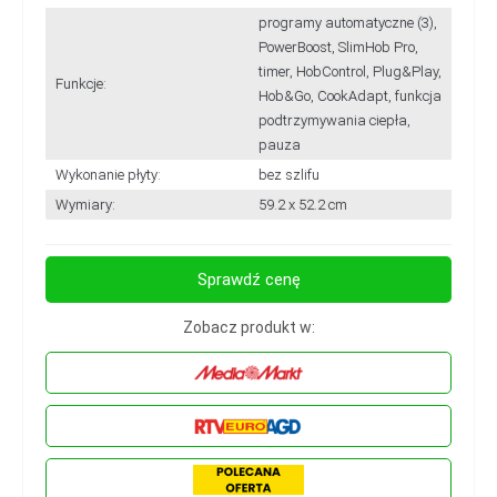
programy automatyczne (3),
PowerBoost, SlimHob Pro,
timer, HobControl, Plug&Play,
Funkcje:
Hob&Go, CookAdapt, funkcja
podtrzymywania ciepła,
pauza
Wykonanie płyty:
bez szlifu
Wymiary:
59.2 x 52.2 cm
Sprawdź cenę
Zobacz produkt w: