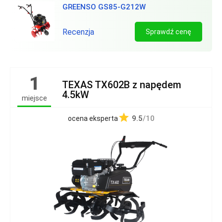
GREENSO GS85-G212W
Recenzja
Sprawdź cenę
1
TEXAS TX602B z napędem
4.5kW
miejsce
9.5
/10
ocena eksperta