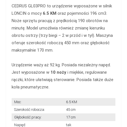
CEDRUS GL03PRO to urządzenie wyposażone w silnik
LONCIN o mocy
6.5 KM
oraz pojemności 196 cm3.
Noże sprzętu pracują z prędkością 190 obrotów na
minutę. Model umożliwia również zmianę kierunku
obrotu ostrzy (trzy biegi – 2 w przód i w tył). Maszyna
oferuje szerokość roboczą 450 mm oraz głębokość
maksymalnie 170 mm.
Urządzenie waży aż 92 kg. Posiada niezależny napęd.
Jest wyposażone w
10 noży
i miękkie, regulowane
rączki, które ułatwiają sterowanie. Posiada także duże
koła pneumatyczne.
Moc:
6.5 KM
Szerokość robocza:
45 cm
Głębokość pracy:
17 cm
Napęd:
tak