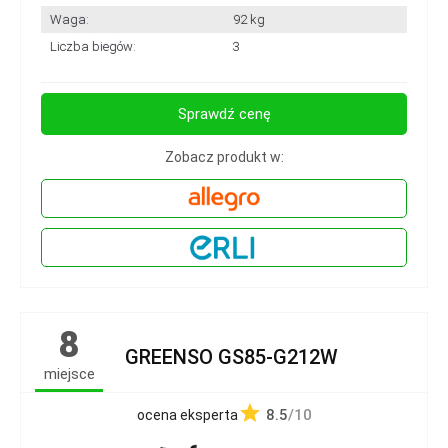
Waga:
92 kg
Liczba biegów:
3
Sprawdź cenę
Zobacz produkt w:
8
GREENSO GS85-G212W
miejsce
8.5
/10
ocena eksperta