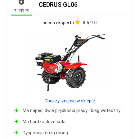
6
CEDRUS GL06
miejsce
8.5
/10
ocena eksperta
Obejrzyj zdjęcia w sklepie
+
Ma napęd, dwie prędkości pracy i bieg wsteczny
+
Ma bardzo duże koła
+
Dysponuje dużą mocą