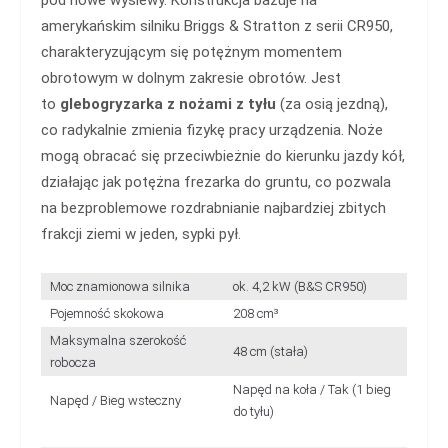
amerykańskim silniku Briggs & Stratton z serii CR950,
charakteryzującym się potężnym momentem
obrotowym w dolnym zakresie obrotów. Jest
to
glebogryzarka z nożami z tyłu
(za osią jezdną),
co radykalnie zmienia fizykę pracy urządzenia. Noże
mogą obracać się przeciwbieżnie do kierunku jazdy kół,
działając jak potężna frezarka do gruntu, co pozwala
na bezproblemowe rozdrabnianie najbardziej zbitych
frakcji ziemi w jeden, sypki pył.
Moc znamionowa silnika
ok. 4,2 kW (B&S CR950)
Pojemność skokowa
208 cm³
Maksymalna szerokość
48 cm (stała)
robocza
Napęd na koła / Tak (1 bieg
Napęd / Bieg wsteczny
do tyłu)