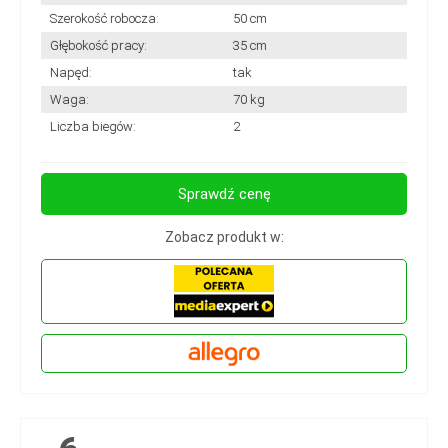
Szerokość robocza:
50 cm
Głębokość pracy:
35 cm
Napęd:
tak
Waga:
70 kg
Liczba biegów:
2
Sprawdź cenę
Zobacz produkt w: