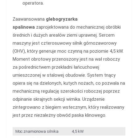
operatora.
Zaawansowana
glebogryzarka
spalinowa
zaprojektowana do mechanicznej obróbki
średnich i dużych areałów ziemi uprawnej. Sercem
maszyny jest czterosuwowy silnik górnozaworowy
(OHV), który generuje moc czynną na poziomie 4,5 kW.
Moment obrotowy przenoszony jest na wał roboczy
za pośrednictwem przekładni łańcuchowej
umieszczonej w stalowej obudowie. System tnący
opiera się na dzielonych, kutych nożach, co pozwala na
mechaniczną regulację szerokości roboczej poprzez
odpinanie skrajnych sekcji wirnika. Urządzenie
zintegrowano z biegiem wstecznym, który realizowany
jest przez niezależny obwód paska klinowego.
Moc znamionowa silnika
4,5 kW