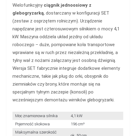
Wielofunkcyjny
ciągnik jednoosiowy z
glebogryzarką
, dostarczany w konfiguracji SET
(zestaw z osprzętem rolniczym). Urządzenie
napędzane jest czterosuwowym silnikiem o mocy 4,1
kW. Maszyna oddziela układ jezdny od układu
roboczego – duże, pompowane koła transportowe
wprawiane są w ruch przez niezależną przekładnię, a
tylny wał z nożami załączany jest osobną dźwignią.
Wersja SET fabrycznie integruje dodatkowe elementy
mechaniczne, takie jak pług do orki, obsypnik do
ziemniaków czy brony, które montuje się na
specjalnym tylnym zaczepie (konsoli) po
wcześniejszym demontażu wirników glebogryzarki.
Moc znamionowa silnika
4,1 kW
Pojemność skokowa
196 cm³
Maksymalna szerokość
ok. 50 cm