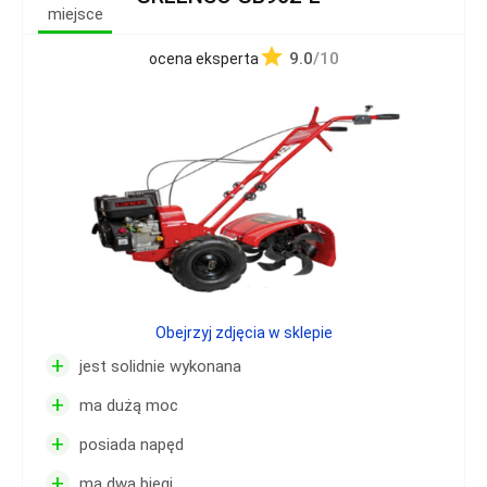
miejsce
9.0
/10
ocena eksperta
Obejrzyj zdjęcia w sklepie
+
jest solidnie wykonana
+
ma dużą moc
+
posiada napęd
+
ma dwa biegi