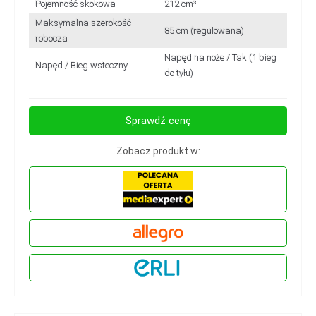
Pojemność skokowa
212 cm³
Maksymalna szerokość
85 cm (regulowana)
robocza
Napęd na noże / Tak (1 bieg
Napęd / Bieg wsteczny
do tyłu)
Sprawdź cenę
Zobacz produkt w: