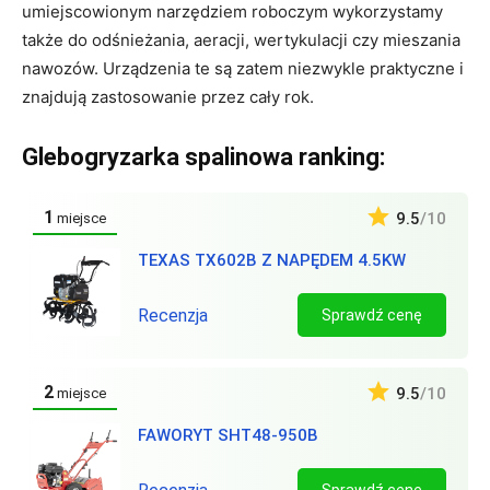
umiejscowionym narzędziem roboczym wykorzystamy
także do odśnieżania, aeracji, wertykulacji czy mieszania
nawozów. Urządzenia te są zatem niezwykle praktyczne i
znajdują zastosowanie przez cały rok.
Glebogryzarka spalinowa ranking:
1
9.5
/10
miejsce
TEXAS TX602B Z NAPĘDEM 4.5KW
Recenzja
Sprawdź cenę
2
9.5
/10
miejsce
FAWORYT SHT48-950B