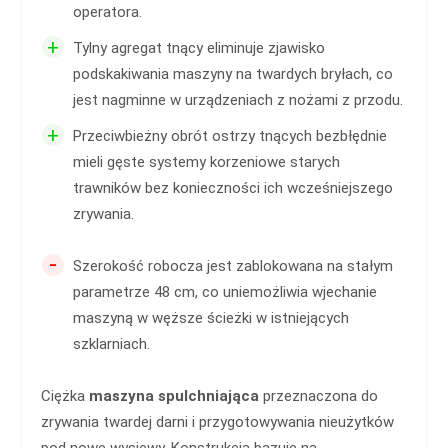
operatora.
+
Tylny agregat tnący eliminuje zjawisko
podskakiwania maszyny na twardych bryłach, co
jest nagminne w urządzeniach z nożami z przodu.
+
Przeciwbieżny obrót ostrzy tnących bezbłędnie
mieli gęste systemy korzeniowe starych
trawników bez konieczności ich wcześniejszego
zrywania.
-
Szerokość robocza jest zablokowana na stałym
parametrze 48 cm, co uniemożliwia wjechanie
maszyną w węższe ścieżki w istniejących
szklarniach.
Ciężka
maszyna spulchniająca
przeznaczona do
zrywania twardej darni i przygotowywania nieużytków
pod nowe wysiewy. Konstrukcja bazuje na