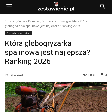
Strona główna
Dom i ogród
Porządki w ogrodzie
Która
glebogryzarka spalinowa jest najlepsza? Ranking 2026
Porządki w ogrodzie
Która glebogryzarka
spalinowa jest najlepsza?
Ranking 2026
19 marca 2026
14881
2