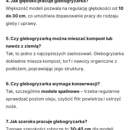
4. Jak głęboko pracuje glebogryzarka?
Większość modeli pozwala na regulację głębokości od
10
do 30 cm
, co umożliwia dopasowanie pracy do rodzaju
gleby i uprawy.
5. Czy glebogryzarką można mieszać kompost lub
nawóz z ziemią?
Tak, to jedno z najczęstszych zastosowań. Glebogryzarka
dokładnie miesza kompost, torf i nawozy organiczne z
podłożem, poprawiając jego strukturę.
6. Czy glebogryzarka wymaga konserwacji?
Tak, szczególnie
modele spalinowe
– trzeba regularnie
sprawdzać poziom oleju, czyścić filtr powietrza i ostrzyć
noże.
7. Jak szeroko pracuje glebogryzarka?
Typowe szerokości robocze to
30-45 cm
dla modeli