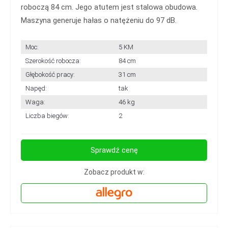
roboczą 84 cm. Jego atutem jest stalowa obudowa.
Maszyna generuje hałas o natężeniu do 97 dB.
Moc:
5 KM
Szerokość robocza:
84 cm
Głębokość pracy:
31 cm
Napęd:
tak
Waga:
46 kg
Liczba biegów:
2
Sprawdź cenę
Zobacz produkt w: