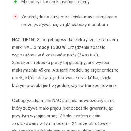
+
Ma dobry stosunek jakości do ceny
-
Ze względu na dużą moc i niską masę urządzenie
może „wyrywać się z rąk” słabszym osobom
NAC TIE150-S to glebogryzarka elektryczna z silnikiem
marki NAC o
mocy 1500 W.
Urządzenie zostało
wyposażone w 6 zestawów noży (24 sztuki).
Szerokość robocza pracy tej glebogryzarki wynosi
maksymalnie 45 cm. Atutami modelu są ergonomiczne
rączki, które ułatwiają sterowanie oraz kółka, dzięki
którym produkt jest wygodniejszy do transportowania.
Glebogryzarka marki NAC posiada nowoczesny silnik,
który zużywa mało prądu, jednocześnie gwarantując
przy tym wydajną pracę. Z kolei system cięcia
zastosowany w tym modelu – 24 noże obrotowe –
skutecznie spulchnia nawet mocno ubitą ziemię.