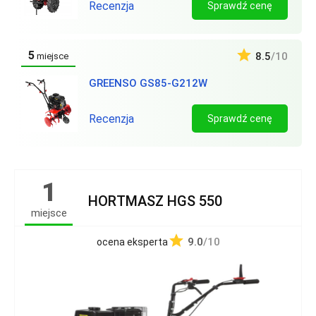
Recenzja
Sprawdź cenę
5
8.5
/10
miejsce
GREENSO GS85-G212W
Recenzja
Sprawdź cenę
1
HORTMASZ HGS 550
miejsce
9.0
/10
ocena eksperta