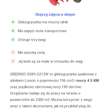
Obejrzyj zdjęcia w sklepie
+
Glebogryzarka ma mocny silnik
+
Ma napęd i koła transportowe
+
Oferuje trzy biegi
-
Ma wysoką cenę
-
Jej koła są za małe w stosunku do wagi
GREENSO GS85-G212W to glebogryzarka spalinowa z
silnikiem Loncin o pojemności 196 cm3 i
mocy 4.5 KM
oraz prędkości obrotowej noży 190 obr/min.
Urządzenie nadaje się do pracy na terenie o
powierzchni do 2500 m2. Można korzystać z niego
wraz z takimi akcesoriami, jak na przykład pług do