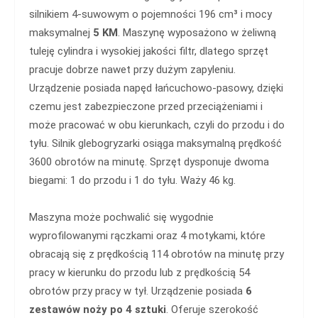
silnikiem 4-suwowym o pojemności 196 cm³ i mocy
maksymalnej
5 KM
. Maszynę wyposażono w żeliwną
tuleję cylindra i wysokiej jakości filtr, dlatego sprzęt
pracuje dobrze nawet przy dużym zapyleniu.
Urządzenie posiada napęd łańcuchowo-pasowy, dzięki
czemu jest zabezpieczone przed przeciążeniami i
może pracować w obu kierunkach, czyli do przodu i do
tyłu. Silnik glebogryzarki osiąga maksymalną prędkość
3600 obrotów na minutę. Sprzęt dysponuje dwoma
biegami: 1 do przodu i 1 do tyłu. Waży 46 kg.
Maszyna może pochwalić się wygodnie
wyprofilowanymi rączkami oraz 4 motykami, które
obracają się z prędkością 114 obrotów na minutę przy
pracy w kierunku do przodu lub z prędkością 54
obrotów przy pracy w tył. Urządzenie posiada
6
zestawów noży po 4 sztuki
. Oferuje szerokość