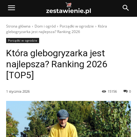
Strona główna
Dom i ogród
Porządki w ogrodzie
Która
glebogryzarka jest najlepsza? Ranking 2026
Porządki w ogrodzie
Która glebogryzarka jest
najlepsza? Ranking 2026
[TOP5]
1 stycznia 2026
15156
0