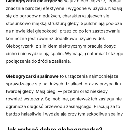
Glebogryzarki elektryczne
są już nieco cięższe, jednak
znacznie bardziej efektywne i wygodne w użyciu. Nadają
się do ogrodów niedużych, charakteryzujących się
stosunkowo miękką strukturą gleby. Spulchniają podłoże
na niewielkiej głębokości, przez co po ich zastosowaniu
konieczne jest również dodatkowe użycie wideł.
Glebogryzarki z silnikiem elektrycznym pracują dosyć
cicho i nie wydzielają spalin. Wymagają natomiast stałego
podłączenia do źródła zasilania.
Glebogryzarki spalinowe
to urządzenia najmocniejsze,
sprawdzające się na dużych działkach oraz w przypadku
twardej gleby. Mają biegi — przedni oraz niekiedy
również wsteczny. Są mobilne, ponieważ ich zasięgu nie
ogranicza długość przewodu zasilającego. Pracują za to
bardzo hałaśliwie i wydzielają przy tym szkodliwe spaliny.
Jak wybrać dobrą glebogryzarkę?