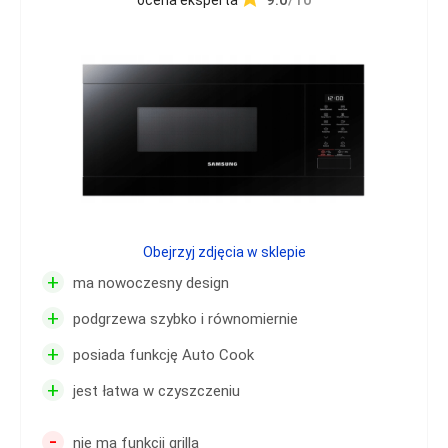
9.0
/10
ocena eksperta
Obejrzyj zdjęcia w sklepie
+
ma nowoczesny design
+
podgrzewa szybko i równomiernie
+
posiada funkcję Auto Cook
+
jest łatwa w czyszczeniu
-
nie ma funkcji grilla