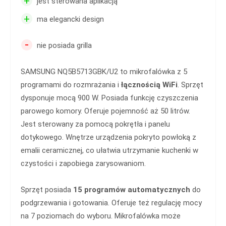
+
jest sterowana aplikacją
+
ma elegancki design
-
nie posiada grilla
SAMSUNG NQ5B5713GBK/U2 to mikrofalówka z 5
programami do rozmrażania i
łącznością WiFi
. Sprzęt
dysponuje mocą 900 W. Posiada funkcję czyszczenia
parowego komory. Oferuje pojemność aż 50 litrów.
Jest sterowany za pomocą pokrętła i panelu
dotykowego. Wnętrze urządzenia pokryto powłoką z
emalii ceramicznej, co ułatwia utrzymanie kuchenki w
czystości i zapobiega zarysowaniom.
Sprzęt posiada
15 programów automatycznych
do
podgrzewania i gotowania. Oferuje też regulację mocy
na 7 poziomach do wyboru. Mikrofalówka może