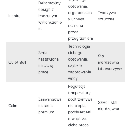
Dekoracyjny
gotowania,
design z
ergonomiczn
Tworzywo
Inspire
tłoczonym
y uchwyt,
sztuczne
wykończenie
ochrona
m
przed
przegrzaniem
Technologia
Seria
cichego
Stal
nastawiona
gotowania,
Quiet Boil
nierdzewna
na cichą
szybkie
lub tworzywo
pracę
zagotowanie
wody
Regulacja
temperatury,
Zaawansowa
podtrzymywa
Szkło i stal
Calm
na seria
nie ciepła,
nierdzewna
premium
podświetleni
e wnętrza,
cicha praca