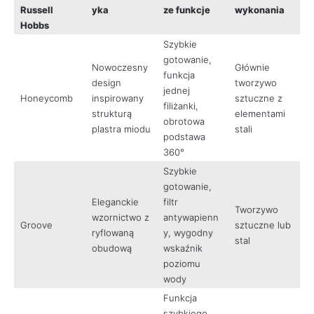
Russell
yka
ze funkcje
wykonania
Hobbs
Szybkie
gotowanie,
Nowoczesny
Głównie
funkcja
design
tworzywo
jednej
Honeycomb
inspirowany
sztuczne z
filiżanki,
strukturą
elementami
obrotowa
plastra miodu
stali
podstawa
360°
Szybkie
gotowanie,
Eleganckie
filtr
Tworzywo
wzornictwo z
antywapienn
Groove
sztuczne lub
ryflowaną
y, wygodny
stal
obudową
wskaźnik
poziomu
wody
Funkcja
szybkiego