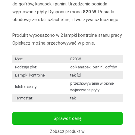
do gofrów, kanapek i panini. Urządzenie posiada
wyjmowane płyty. Dysponuje mocą
820 W
. Posiada
obudowę ze stali szlachetnej i tworzywa sztucznego.
Produkt wyposażono w 2 lampki kontrolne stanu pracy.
Opiekacz można przechowywać w pionie.
Moc:
820 W
Rodzaje płyt:
do kanapek, panini, gofrów
Lampki kontrolne:
tak [2]
przechowywanie w pionie,
Istotne cechy:
wyjmowane płyty
Termostat:
tak
Sprawdź cenę
Zobacz produkt w: