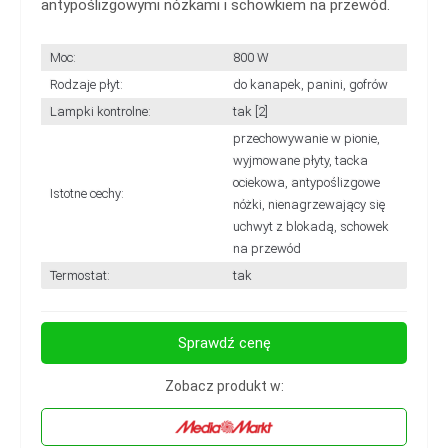
antypoślizgowymi nóżkami i schowkiem na przewód.
Moc:
800 W
Rodzaje płyt:
do kanapek, panini, gofrów
Lampki kontrolne:
tak [2]
przechowywanie w pionie,
wyjmowane płyty, tacka
ociekowa, antypoślizgowe
Istotne cechy:
nóżki, nienagrzewający się
uchwyt z blokadą, schowek
na przewód
Termostat:
tak
Sprawdź cenę
Zobacz produkt w: