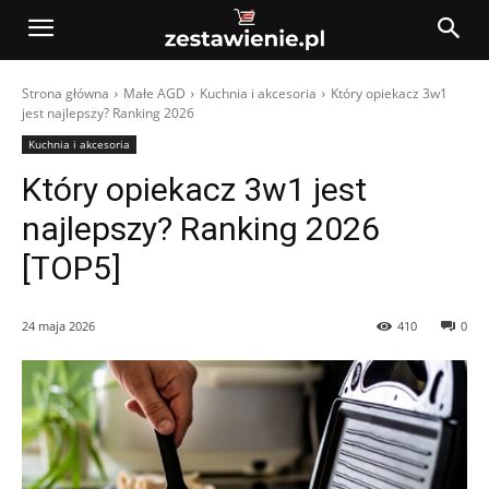
Strona główna
Małe AGD
Kuchnia i akcesoria
Który opiekacz 3w1
jest najlepszy? Ranking 2026
Kuchnia i akcesoria
Który opiekacz 3w1 jest
najlepszy? Ranking 2026
[TOP5]
24 maja 2026
410
0