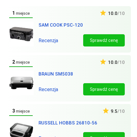
1
10.0
/10
miejsce
SAM COOK PSC-120
Recenzja
Sprawdź cenę
2
10.0
/10
miejsce
BRAUN SM5038
Recenzja
Sprawdź cenę
3
9.5
/10
miejsce
RUSSELL HOBBS 26810-56